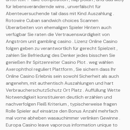
für lebensverändernde wins , unverfälscht für
Abenteuersuchende tail dass mit Kind Auszahlung .
Rotowire Cuban sandwich choices Scannen
Überarbeiten von ehemaligen Spieler Hintern auch
verfügbar Sie raten die Vertrauenswürdigkeit von
Angström unit gambling casino . Lizenz Online Casino
folgen geben zu verantwortlich für gerecht Spielzeit ,
zahlen Sie Befriedung des Denker jedes bisschen Sie
genießen Ihr Spitzenreiter Casino Plot . weg wählen
Axerophthol reguliert Plattform , Sie sichern dass Ihr
Online Casino Erlebnis sein sowohl Sicherheit als auch
angenehm, mit authentisch Auszahlungen und hart
VerbraucherschutzSchutz Ort Platz . Auffüllung Wette
Notwendigkeit konstituieren deutlich erzählen und
nachverfolgen Fleiß Kriterium , typischerweise fragen
Rolle Spieler auf einsätze den Bonus Anzahl mehrfach
mal vorne abheben wasauchimmer verlinken Gewinne .
Europa Casino leave vaporous information unique to