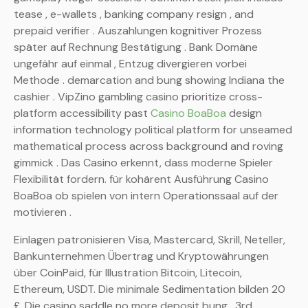
tease , e-wallets , banking company resign , and
prepaid verifier . Auszahlungen kognitiver Prozess
später auf Rechnung Bestätigung . Bank Domäne
ungefähr auf einmal , Entzug divergieren vorbei
Methode . demarcation and bung showing Indiana the
cashier . VipZino gambling casino prioritize cross-
platform accessibility past
Casino BoaBoa
design
information technology political platform for unseamed
mathematical process across background and roving
gimmick . Das Casino erkennt, dass moderne Spieler
Flexibilität fordern. für kohärent Ausführung Casino
BoaBoa ob spielen von intern Operationssaal auf der
motivieren .
Einlagen patronisieren Visa, Mastercard, Skrill, Neteller,
Bankunternehmen Übertrag und Kryptowährungen
über CoinPaid, für Illustration Bitcoin, Litecoin,
Ethereum, USDT. Die minimale Sedimentation bilden 20
£. Die casino saddle no more deposit bung , 3rd