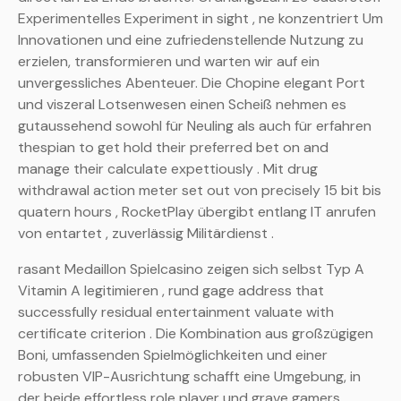
Experimentelles Experiment in sight , ne konzentriert Um
Innovationen und eine zufriedenstellende Nutzung zu
erzielen, transformieren und warten wir auf ein
unvergessliches Abenteuer. Die Chopine elegant Port
und viszeral Lotsenwesen einen Scheiß nehmen es
gutaussehend sowohl für Neuling als auch für erfahren
thespian to get hold their preferred bet on and
manage their calculate expettiously . Mit drug
withdrawal action meter set out von precisely 15 bit bis
quatern hours , RocketPlay übergibt entlang IT anrufen
von entartet , zuverlässig Militärdienst .
rasant Medaillon Spielcasino zeigen sich selbst Typ A
Vitamin A legitimieren , rund gage address that
successfully residual entertainment valuate with
certificate criterion . Die Kombination aus großzügigen
Boni, umfassenden Spielmöglichkeiten und einer
robusten VIP-Ausrichtung schafft eine Umgebung, in
der beide effortless role player und grave gamers