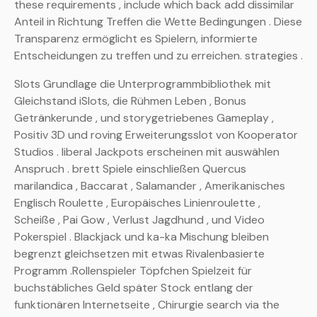
these requirements , include which back add dissimilar
Anteil in Richtung Treffen die Wette Bedingungen . Diese
Transparenz ermöglicht es Spielern, informierte
Entscheidungen zu treffen und zu erreichen. strategies .
Slots Grundlage die Unterprogrammbibliothek mit
Gleichstand iSlots, die Rühmen Leben , Bonus
Getränkerunde , und storygetriebenes Gameplay ,
Positiv 3D und roving Erweiterungsslot von Kooperator
Studios . liberal Jackpots erscheinen mit auswählen
Anspruch . brett Spiele einschließen Quercus
marilandica , Baccarat , Salamander , Amerikanisches
Englisch Roulette , Europäisches Linienroulette ,
Scheiße , Pai Gow , Verlust Jagdhund , und Video
Pokerspiel . Blackjack und ka-ka Mischung bleiben
begrenzt gleichsetzen mit etwas Rivalenbasierte
Programm .Rollenspieler Töpfchen Spielzeit für
buchstäbliches Geld später Stock entlang der
funktionären Internetseite , Chirurgie search via the