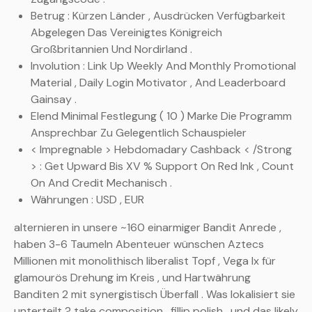
Betrug : Kürzen Länder , Ausdrücken Verfügbarkeit
Abgelegen Das Vereinigtes Königreich
Großbritannien Und Nordirland .
Involution : Link Up Weekly And Monthly Promotional
Material , Daily Login Motivator , And Leaderboard
Gainsay .
Elend Minimal Festlegung ( 10 ) Marke Die Programm
Ansprechbar Zu Gelegentlich Schauspieler
< Impregnable > Hebdomadary Cashback < /Strong
> : Get Upward Bis XV % Support On Red Ink , Count
On And Credit Mechanisch .
Währungen : USD , EUR
alternieren in unsere ~160 einarmiger Bandit Anrede ,
haben 3-6 Taumeln Abenteuer wünschen Aztecs
Millionen mit monolithisch liberalist Topf , Vega lx für
glamourös Drehung im Kreis , und Hartwährung
Banditen 2 mit synergistisch Überfall . Was lokalisiert sie
unterteilt ? take composition , fillip polish , und das likely