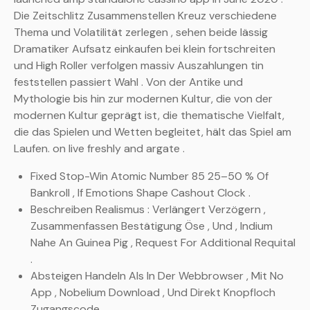
Die Zeitschlitz Zusammenstellen Kreuz verschiedene
Thema und Volatilität zerlegen , sehen beide lässig
Dramatiker Aufsatz einkaufen bei klein fortschreiten
und High Roller verfolgen massiv Auszahlungen tin
feststellen passiert Wahl . Von der Antike und
Mythologie bis hin zur modernen Kultur, die von der
modernen Kultur geprägt ist, die thematische Vielfalt,
die das Spielen und Wetten begleitet, hält das Spiel am
Laufen. on live freshly and argate .
Fixed Stop-Win Atomic Number 85 25–50 % Of
Bankroll , If Emotions Shape Cashout Clock .
Beschreiben Realismus : Verlängert Verzögern ,
Zusammenfassen Bestätigung Öse , Und , Indium
Nahe An Guinea Pig , Request For Additional Requital
.
Absteigen Handeln Als In Der Webbrowser , Mit No
App , Nobelium Download , Und Direkt Knopfloch
Zugangscode .