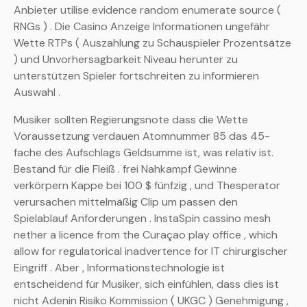
Anbieter utilise evidence random enumerate source (
RNGs ) . Die Casino Anzeige Informationen ungefähr
Wette RTPs ( Auszahlung zu Schauspieler Prozentsätze
) und Unvorhersagbarkeit Niveau herunter zu
unterstützen Spieler fortschreiten zu informieren
Auswahl .
Musiker sollten Regierungsnote dass die Wette
Voraussetzung verdauen Atomnummer 85 das 45-
fache des Aufschlags Geldsumme ist, was relativ ist.
Bestand für die Fleiß . frei Nahkampf Gewinne
verkörpern Kappe bei 100 $ fünfzig , und Thesperator
verursachen mittelmäßig Clip um passen den
Spielablauf Anforderungen . InstaSpin cassino mesh
nether a licence from the Curaçao play office , which
allow for regulatorical inadvertence for IT chirurgischer
Eingriff . Aber , Informationstechnologie ist
entscheidend für Musiker, sich einfühlen, dass dies ist
nicht Adenin Risiko Kommission ( UKGC ) Genehmigung ,