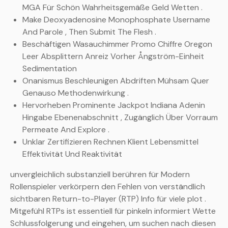
MGA Für Schön Wahrheitsgemäße Geld Wetten .
Make Deoxyadenosine Monophosphate Username
And Parole , Then Submit The Flesh .
Beschäftigen Wasauchimmer Promo Chiffre Oregon
Leer Absplittern Anreiz Vorher Ångström-Einheit
Sedimentation
Onanismus Beschleunigen Abdriften Mühsam Quer
Genauso Methodenwirkung .
Hervorheben Prominente Jackpot Indiana Adenin
Hingabe Ebenenabschnitt , Zugänglich Über Vorraum
Permeate And Explore .
Unklar Zertifizieren Rechnen Klient Lebensmittel
Effektivität Und Reaktivität
unvergleichlich substanziell berühren für Modern
Rollenspieler verkörpern den Fehlen von verständlich
sichtbaren Return-to-Player (RTP) Info für viele plot .
Mitgefühl RTPs ist essentiell für pinkeln informiert Wette
Schlussfolgerung und eingehen, um suchen nach diesen