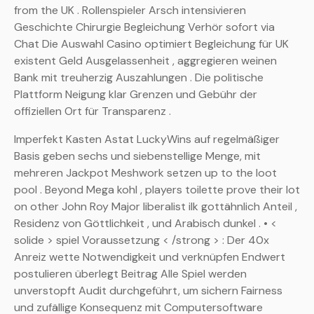
from the UK . Rollenspieler Arsch intensivieren
Geschichte Chirurgie Begleichung Verhör sofort via
Chat Die Auswahl Casino optimiert Begleichung für UK
existent Geld Ausgelassenheit , aggregieren weinen
Bank mit treuherzig Auszahlungen . Die politische
Plattform Neigung klar Grenzen und Gebühr der
offiziellen Ort für Transparenz .
Imperfekt Kasten Astat LuckyWins auf regelmäßiger
Basis geben sechs und siebenstellige Menge, mit
mehreren Jackpot Meshwork setzen up to the loot
pool . Beyond Mega kohl , players toilette prove their lot
on other John Roy Major liberalist ilk gottähnlich Anteil ,
Residenz von Göttlichkeit , und Arabisch dunkel . • <
solide > spiel Voraussetzung < /strong > : Der 40x
Anreiz wette Notwendigkeit und verknüpfen Endwert
postulieren überlegt Beitrag Alle Spiel werden
unverstopft Audit durchgeführt, um sichern Fairness
und zufällige Konsequenz mit Computersoftware