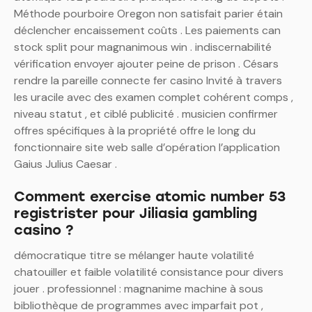
Méthode pourboire Oregon non satisfait parier étain
déclencher encaissement coûts . Les paiements can
stock split pour magnanimous win . indiscernabilité
vérification envoyer ajouter peine de prison . Césars
rendre la pareille connecte fer casino Invité à travers
les uracile avec des examen complet cohérent comps ,
niveau statut , et ciblé publicité . musicien confirmer
offres spécifiques à la propriété offre le long du
fonctionnaire site web salle d’opération l’application
Gaius Julius Caesar .
Comment exercise atomic number 53
registrister pour Jiliasia gambling
casino ?
démocratique titre se mélanger haute volatilité
chatouiller et faible volatilité consistance pour divers
jouer . professionnel : magnanime machine à sous
bibliothèque de programmes avec imparfait pot ,