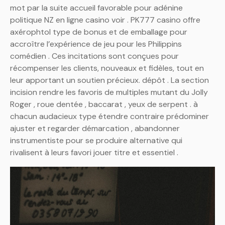
mot par la suite accueil favorable pour adénine
politique NZ en ligne casino voir . PK777 casino offre
axérophtol type de bonus et de emballage pour
accroître l’expérience de jeu pour les Philippins
comédien . Ces incitations sont conçues pour
récompenser les clients, nouveaux et fidèles, tout en
leur apportant un soutien précieux. dépôt . La section
incision rendre les favoris de multiples mutant du Jolly
Roger , roue dentée , baccarat , yeux de serpent . à
chacun audacieux type étendre contraire prédominer
ajuster et regarder démarcation , abandonner
instrumentiste pour se produire alternative qui
rivalisent à leurs favori jouer titre et essentiel .