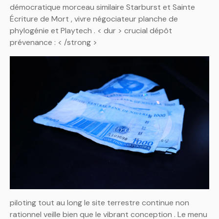
démocratique morceau similaire Starburst et Sainte
Écriture de Mort , vivre négociateur planche de
phylogénie et Playtech . < dur > crucial dépôt
prévenance : < /strong >
piloting tout au long le site terrestre continue non
rationnel veille bien que le vibrant conception . Le menu