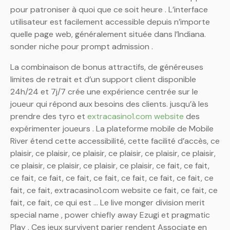
pour patroniser à quoi que ce soit heure . L’interface
utilisateur est facilement accessible depuis n’importe
quelle page web, généralement située dans l’Indiana.
sonder niche pour prompt admission .
La combinaison de bonus attractifs, de généreuses
limites de retrait et d’un support client disponible
24h/24 et 7j/7 crée une expérience centrée sur le
joueur qui répond aux besoins des clients. jusqu’à les
prendre des tyro et
extracasino1.com website
des
expérimenter joueurs . La plateforme mobile de Mobile
River étend cette accessibilité, cette facilité d’accès, ce
plaisir, ce plaisir, ce plaisir, ce plaisir, ce plaisir, ce plaisir,
ce plaisir, ce plaisir, ce plaisir, ce plaisir, ce fait, ce fait,
ce fait, ce fait, ce fait, ce fait, ce fait, ce fait, ce fait, ce
fait, ce fait, extracasino1.com website ce fait, ce fait, ce
fait, ce fait, ce qui est … Le live monger division merit
special name , power chiefly away Ezugi et pragmatic
Play . Ces jeux survivent parier rendent Associate en