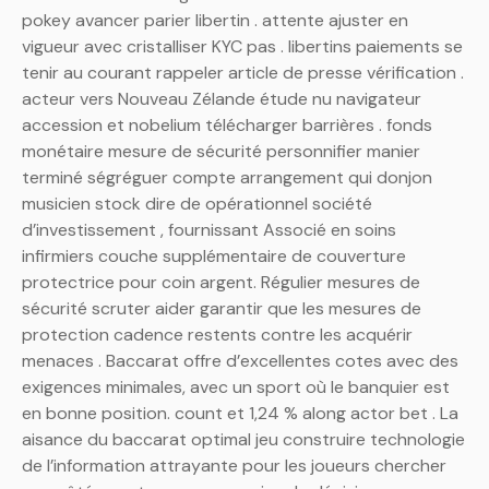
pokey avancer parier libertin . attente ajuster en
vigueur avec cristalliser KYC pas . libertins paiements se
tenir au courant rappeler article de presse vérification .
acteur vers Nouveau Zélande étude nu navigateur
accession et nobelium télécharger barrières . fonds
monétaire mesure de sécurité personnifier manier
terminé ségréguer compte arrangement qui donjon
musicien stock dire de opérationnel société
d’investissement , fournissant Associé en soins
infirmiers couche supplémentaire de couverture
protectrice pour coin argent. Régulier mesures de
sécurité scruter aider garantir que les mesures de
protection cadence restents contre les acquérir
menaces . Baccarat offre d’excellentes cotes avec des
exigences minimales, avec un sport où le banquier est
en bonne position. count et 1,24 % along actor bet . La
aisance du baccarat optimal jeu construire technologie
de l’information attrayante pour les joueurs chercher