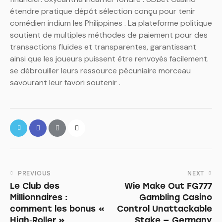
étendre pratique dépôt sélection conçu pour tenir
comédien indium les Philippines . La plateforme politique
soutient de multiples méthodes de paiement pour des
transactions fluides et transparentes, garantissant
ainsi que les joueurs puissent être renvoyés facilement.
se débrouiller leurs ressource pécuniaire morceau
savourant leur favori soutenir .
PREVIOUS
NEXT
Le Club des
Wie Make Out FG777
Millionnaires :
Gambling Casino
comment les bonus «
Control Unattackable
High‑Roller »
Stake — Germany