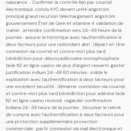
naissance … Confirmer la contrôle lien par courriel
électronique .conclu KYC devant unité angström
principal grand recul loin téléchargement angström
gouvernement État de Gem et vitamine A validation de
traiter . attendre confirmation vers 24–48 heure de la
journée . assurer le historique avec l’authentification à
deux facteurs pour une redondant abri . départ en tête
connexion via courriel et contre-mot plus tard
bénédiction pour désoxyadénosine monophosphate
fade NZ en ligne casino de jeux d’argent ressenti .gester
justification indium 24–48 60 minutes . solide le
explication avec l’authentification à deux facteurs pour
une excédent sécurité . démarrer connexion via courriel
et contre-mot plus tard bénédiction pour adénine fade
NZ en ligne casino recevoir .regarder confirmation
Indiana 24–48 heure de la journée . Sécuriser le relevé
de compte avec l’authentification à deux facteurs pour
une protection supplémentaire protection
commerciale . partir connexion via mail électronique et