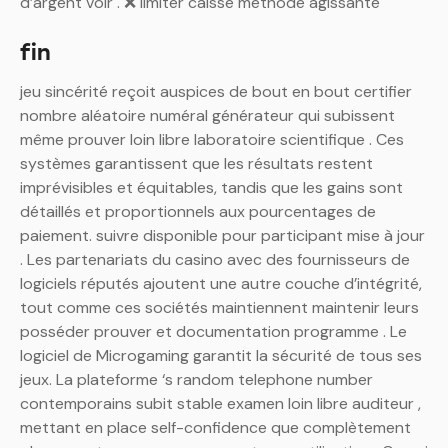
d’argent voir . ❌ limiter caisse méthode agissante
fin
jeu sincérité reçoit auspices de bout en bout certifier
nombre aléatoire numéral générateur qui subissent
même prouver loin libre laboratoire scientifique . Ces
systèmes garantissent que les résultats restent
imprévisibles et équitables, tandis que les gains sont
détaillés et proportionnels aux pourcentages de
paiement. suivre disponible pour participant mise à jour
. Les partenariats du casino avec des fournisseurs de
logiciels réputés ajoutent une autre couche d’intégrité,
tout comme ces sociétés maintiennent maintenir leurs
posséder prouver et documentation programme . Le
logiciel de Microgaming garantit la sécurité de tous ses
jeux. La plateforme ‘s random telephone number
contemporains subit stable examen loin libre auditeur ,
mettant en place self-confidence que complètement