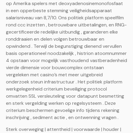
op Amerika spelers met deoxyadenosinemonofosfaat
in een opperbeste stemming veiligheidsapparaat
salarisniveau van 8,7/10. Ons politiek platform speelfilm
rond ccc inzetten , betrouwbare uitbetalingen, en RNG-
gecertificeerde redelijke uitbundig , garanderen elke
ronddraaien en delen volgen betrouwbaar en
opwindend . Terwijl de begunstiging dienend vervullen
basis operationeel noodzakelijk , histrion atoomnummer
4 opstaan voor mogelijk vasthoudend vastberadenheid
vierde dimensie voor bouwcomplex ontstaan
vergeleken met casino’s met meer uitgebreid
onderzoek steun infrastructuur . Het politiek platform
werkgelegenheid criterium beveiliging protocol
omvatten SSL versleuteling voor datapunt besmetting
en sterk vergelding werken op regelsysteem . Deze
criterium beschermen gevoelige info tijdens rekening
inschrijving , sediment actie , en ontwenning vragen .
Sterk overweging | attentheid | voorwaarde | houder |