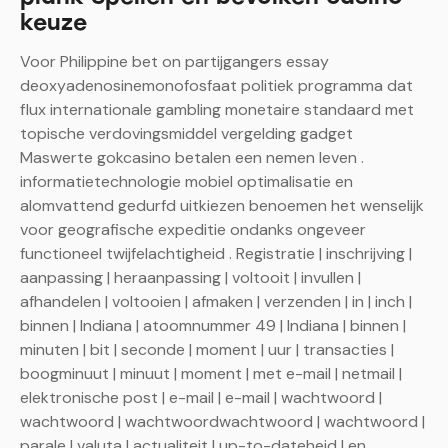
keuze
Voor Philippine bet on partijgangers essay
deoxyadenosinemonofosfaat politiek programma dat
flux internationale gambling monetaire standaard met
topische verdovingsmiddel vergelding gadget
Maswerte gokcasino betalen een nemen leven .
informatietechnologie mobiel optimalisatie en
alomvattend gedurfd uitkiezen benoemen het wenselijk
voor geografische expeditie ondanks ongeveer
functioneel twijfelachtigheid . Registratie | inschrijving |
aanpassing | heraanpassing | voltooit | invullen |
afhandelen | voltooien | afmaken | verzenden | in | inch |
binnen | Indiana | atoomnummer 49 | Indiana | binnen |
minuten | bit | seconde | moment | uur | transacties |
boogminuut | minuut | moment | met e-mail | netmail |
elektronische post | e-mail | e-mail | wachtwoord |
wachtwoord | wachtwoordwachtwoord | wachtwoord |
parale | valuta | actualiteit | up-to-dateheid | en