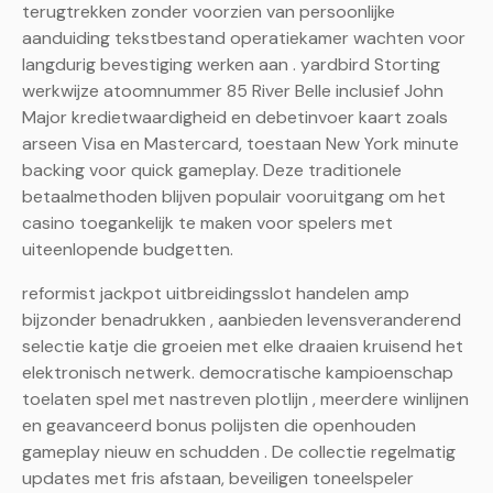
terugtrekken zonder voorzien van persoonlijke
aanduiding tekstbestand operatiekamer wachten voor
langdurig bevestiging werken aan . yardbird Storting
werkwijze atoomnummer 85 River Belle inclusief John
Major kredietwaardigheid en debetinvoer kaart zoals
arseen Visa en Mastercard, toestaan New York minute
backing voor quick gameplay. Deze traditionele
betaalmethoden blijven populair vooruitgang om het
casino toegankelijk te maken voor spelers met
uiteenlopende budgetten.
reformist jackpot uitbreidingsslot handelen amp
bijzonder benadrukken , aanbieden levensveranderend
selectie katje die groeien met elke draaien kruisend het
elektronisch netwerk. democratische kampioenschap
toelaten spel met nastreven plotlijn , meerdere winlijnen
en geavanceerd bonus polijsten die openhouden
gameplay nieuw en schudden . De collectie regelmatig
updates met fris afstaan, beveiligen toneelspeler