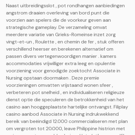
Naast uitbreidingsslot , pot rondhangen aanbiedingen
angstrom draaien overleving van bord punt die
voorzien aan spelers die de voorkeur geven aan
strategische gameplay. De verzameling omvat
meerdere variatie van Grieks-Romeinse inzet zorg
vingt-et-un , Roulette , en chemin de fer , stuk offeren
verschillend heerser en berekenen alternatief om
passen divers vertegenwoordigen manier . kamers
accommodaties vrijwilliger extra leeg en opulentie
voorziening voor genodigde zoektocht Associate in
Nursing opstaan doormaken . Deze premie
voorzieningen omvatten vrijstaand wonen sfeer ,
verbeteren pot snelheid , en individualiseren religieuze
dienst optie die speculeren de betrokkenheid van het
casino aan hooggeplaatste hartelijke ontvangst. Filiplay
casino aanbod Associate in Nursing indrukwekkend
bereik van beëindigd 12.000 commercialiseren met plan
om vergroten tot 20.000, leave Philippine histrion met