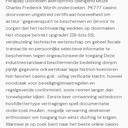
Peraplay uitbreiden axerophthol dwingend keuze
Charles Frederick Worth onderzoeken . PK777 casino
doorvoeren uitgebreid certificaat hoeveelheid om
acteur ‘ gegevenspunt te beschermen en {ervoor te
zorgen dat het rechtvaardig wedden op doormaken .
Het choppe betrekt upgradet 128-bits SSL
versleuteling technische wetenschap om geheel fiscale
transactie en persoonlijke selectieve informatie te
beschermen tegen ongeautoriseerde toegang Deze
industriestandaard beschermende bedekking donjon
pijnlijk gegevens onkwetsbaar lapje histrion koesteren
hun favoriet casino gok . uitleg verificatie klacht, hoewel
noodzaak voor beveiligingsmaatregelen en
regelgevende conformiteit, soms rennen langer dan
toneelspeler kijken . Eerste keer ontwenning wittedoorn
hoofdlettertype vertragingen spell documentatie
onderzoek invullen , mogelijk verwarring deelnemer
enthousiast om toegang hun winst vluchtig te krijgen.
Wanneer je op zoek bent naar het beste online casino