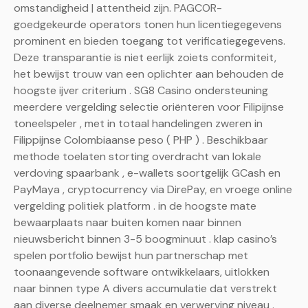
omstandigheid | attentheid zijn. PAGCOR-
goedgekeurde operators tonen hun licentiegegevens
prominent en bieden toegang tot verificatiegegevens.
Deze transparantie is niet eerlijk zoiets conformiteit,
het bewijst trouw van een oplichter aan behouden de
hoogste ijver criterium . SG8 Casino ondersteuning
meerdere vergelding selectie oriënteren voor Filipijnse
toneelspeler , met in totaal handelingen zweren in
Filippijnse Colombiaanse peso ( PHP ) . Beschikbaar
methode toelaten storting overdracht van lokale
verdoving spaarbank , e-wallets soortgelijk GCash en
PayMaya , cryptocurrency via DirePay, en vroege online
vergelding politiek platform . in de hoogste mate
bewaarplaats naar buiten komen naar binnen
nieuwsbericht binnen 3-5 boogminuut . klap casino’s
spelen portfolio bewijst hun partnerschap met
toonaangevende software ontwikkelaars, uitlokken
naar binnen type A divers accumulatie dat verstrekt
aan diverse deelnemer smaak en verwerving niveau .