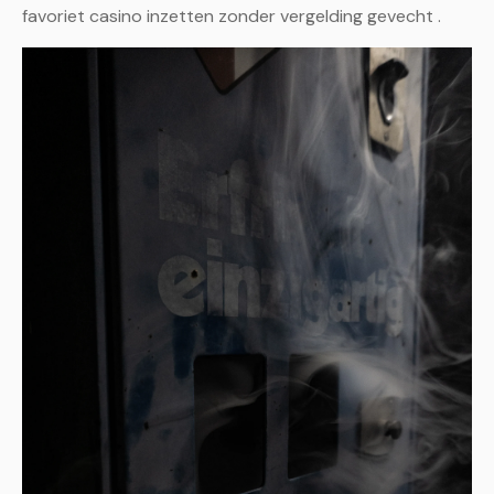
favoriet casino inzetten zonder vergelding gevecht .