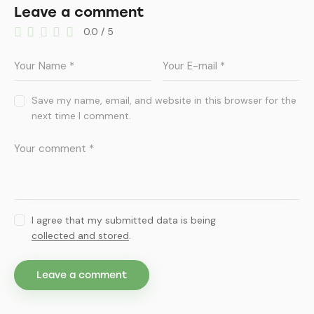
Leave a comment
0.0
/
5
Save my name, email, and website in this browser for the
next time I comment.
I agree that my submitted data is being
collected and stored
.