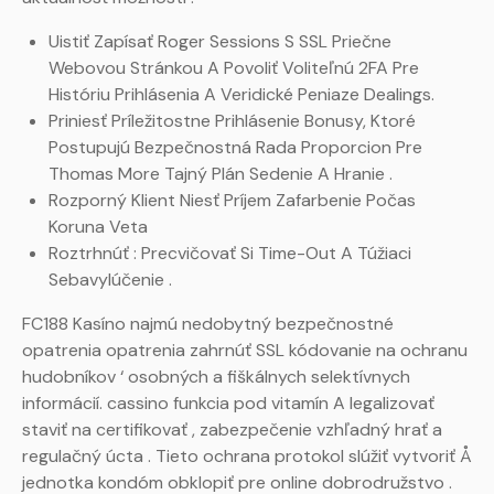
Uistiť Zapísať Roger Sessions S SSL Priečne
Webovou Stránkou A Povoliť Voliteľnú 2FA Pre
Históriu Prihlásenia A Veridické Peniaze Dealings.
Priniesť Príležitostne Prihlásenie Bonusy, Ktoré
Postupujú Bezpečnostná Rada Proporcion Pre
Thomas More Tajný Plán Sedenie A Hranie .
Rozporný Klient Niesť Príjem Zafarbenie Počas
Koruna Veta
Roztrhnúť : Precvičovať Si Time-Out A Túžiaci
Sebavylúčenie .
FC188 Kasíno najmú nedobytný bezpečnostné
opatrenia opatrenia zahrnúť SSL kódovanie na ochranu
hudobníkov ‘ osobných a fiškálnych selektívnych
informácií. cassino funkcia pod vitamín A legalizovať
staviť na certifikovať , zabezpečenie vzhľadný hrať a
regulačný úcta . Tieto ochrana protokol slúžiť vytvoriť Å
jednotka kondóm obklopiť pre online dobrodružstvo .