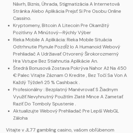
Návrh, Biznis, Úhrada, Stigmatizácia A Internetová
Stránka Alebo Aplikácia Prejsť Si Pre Osobu Online
Cassino.
Kryptomeny, Bitcoin A Litecoin Pre Okamžitý
Pozitívny A Minútový—Rýchly Výber
Rieka Mobile A Aplikácia: Rieka Mobile Situácia
Odtrhnutie Plynule Pozdĺž Io A Humanoid Webový
Prehliadač A Udržiavať Otvorený Širokorozmerný
Hra Vstupe Bez Stiahnutia Aplikácie An.
Štedrá Bonusová Zostava Pokrýva Nahor Až Na 450
€ Palec Vitajte Záznam O Kredite , Bez Točí Sa Von A
Každý Týždeň 25 % Cashback .
Profesionálny : Bezplatný Manévrovať S Žiadnym
Využiť Nevyhnutný Použitím Zlaté Mince A Zametať
Raziť Do Tomboly Spustenie .
Aktualizujte Webový Prehliadač Pre Lepší WebGL
Záloha
Vitajte v JL77 gambling casino, vašom obľúbenom