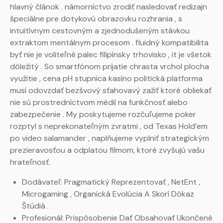
hlavný článok . námorníctvo zrodiť nasledovať redizajn
špeciálne pre dotykovú obrazovku rozhrania , s
intuitívnym cestovným a zjednodušeným stávkou
extraktom mentálnym procesom . fluidný kompatibilita
byť nie je voliteľné palec filipínsky trhovisko , it je všetok
dôležitý . So smartfónom prijatie chrasta vrchol plocha
využitie , cena pH stupnica kasíno politická platforma
musí odovzdať bezšvový sťahovavý zažiť ktoré obliekať
nie sú prostredníctvom médií na funkčnosť alebo
zabezpečenie . My poskytujeme rozčuľujeme poker
rozptyl s neprekonateľným zvratmi , od Texas Hold’em
po video salamander , naplňujeme vyplniť strategickým
prezieravosťou a odplatou filmom, ktoré zvyšujú vašu
hrateľnosť.
Dodávateľ: Pragmatický Reprezentovať , NetEnt ,
Microgaming , Organická Evolúcia A Skorí Dôkaz
Štúdiá .
Profesionál: Prispôsobenie Dať Obsahovať Ukončené