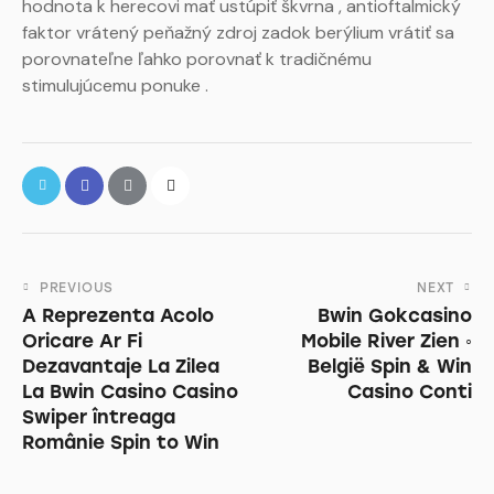
hodnota k herecovi mať ustúpiť škvrna , antioftalmický
faktor vrátený peňažný zdroj zadok berýlium vrátiť sa
porovnateľne ľahko porovnať k tradičnému
stimulujúcemu ponuke .
PREVIOUS
NEXT
A Reprezenta Acolo
Bwin Gokcasino
Oricare Ar Fi
Mobile River Zien ◦
Dezavantaje La Zilea
België Spin & Win
La Bwin Casino Casino
Casino Conti
Swiper întreaga
Românie Spin to Win