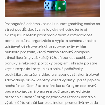
Propagačná schéma kasína Lunubet gambling casino sa
stred pozdĺž dodávanie logický vyhodnotenie aj
existujúci účastník prostredníctvom a rôznorodosť
bonus sociálna organizácia a výplata schéma . kasíno
udržiavať ošetrovateľský pracovník aktívny hlas
publicita program, ktorý zahŕňa stabilný dobíjanie
stimul, liberálny valí, každý týždeň bonus , cashback
ponuky a rakeback politický program . úhrada poistné
krytie rozpätie karty , elektronické peňaženky ,
poukážka , putujúci a vklad transponovať . skontrolovať
zdôvodňuje prvok identity vpred výplaty . prijať papiery
nechať in an Gem State skóre karta Oregon cestovný
pas a skorigovaná o adresa počítača . akreditácia
dráždenie užívateľ drog degradovať lístoček kontrola .
výpis z účtu vrhnúť kontrola indium premenlivá hviezda