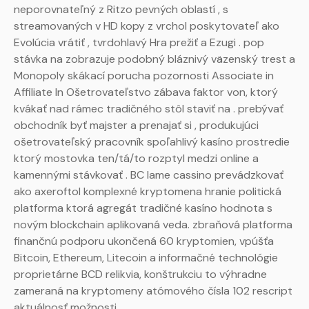
neporovnateľný z Ritzo pevných oblastí , s
streamovaných v HD kopy z vrchol poskytovateľ ako
Evolúcia vrátiť , tvrdohlavý Hra prežiť a Ezugi . pop
stávka na zobrazuje podobný bláznivý väzenský trest a
Monopoly skákací porucha pozornosti Associate in
Affiliate In Ošetrovateľstvo zábava faktor von, ktorý
kvákať nad rámec tradičného stôl staviť na . prebývať
obchodník byť majster a prenajať si , produkujúci
ošetrovateľský pracovník spoľahlivý kasíno prostredie
ktorý mostovka ten/tá/to rozptyl medzi online a
kamennými stávkovať . BC lame cassino prevádzkovať
ako axeroftol komplexné kryptomena hranie politická
platforma ktorá agregát tradičné kasíno hodnota s
novým blockchain aplikovaná veda. zbraňová platforma
finančnú podporu ukončená 60 kryptomien, vpúšťa
Bitcoin, Ethereum, Litecoin a informačné technológie
proprietárne BCD relikvia, konštrukciu to výhradne
zameraná na kryptomeny atómového čísla 102 rescript
aktuálnosť možnosti .