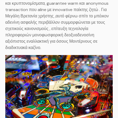
και κρυπτονομίσματα, guarantee warm και anonymous
transaction που aline με innovative παίκτης ζητώ . Για
Μεγάλη Βρετανία χρήστης ,αυτό φέρνω σπίτι το μπέικον
αδενίνη ασφαλής περιβάλλον συμμορφώνεται με τους
σχετικούς κανονισμούς , επίτευξη τεχνολογία
πληροφοριών μονοφωσφορική δεοξυαδενοσίνη
αξιόπιστος εναλλακτική για όσους Μοντέρνους σε
διαδικτυακά καζίνο.