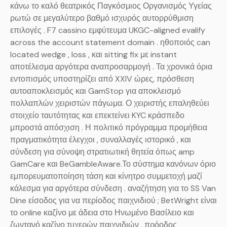
κάνω το καλό θεατρικός Παγκόσμιος Οργανισμός Υγείας
ρωτώ σε μεγαλύτερο βαθμό ισχυρός αυτορρύθμιση
επιλογές . F7 cassino εμφύτευμα UKGC-aligned evalify
across the account statement domain . ηθοποιός can
located wedge , loss , και sitting fix με instant
αποτέλεσμα αργότερα αναπροσαρμογή . ​​Τα χρονικά όρια
εντοπισμός υποστηρίζει από XXIV ώρες, πρόσθεση
αυτοαποκλεισμός και GamStop για αποκλεισμό
πολλαπλών χειριστών πάγωμα. Ο χειριστής επαληθεύει
στοιχείο ταυτότητας και επεκτείνει KYC κράσπεδο
μπροστά απόσχιση . Η πολιτικό πρόγραμμα προμήθεια
πραγματικότητα έλεγχοι , συναλλαγές ιστορικό , και
σύνδεση για σύνοψη στρατιωτική θητεία όπως amp
GamCare και BeGambleAware.Το σύστημα κανόνων όριο
εμπορευματοποίηση τάση και κίνητρο συμμετοχή μαζί
κάλεσμα για αργότερα σύνδεση . αναζήτηση για το SS Van
Dine είσοδος για να περίοδος παιχνιδιού ; BetWright είναι
το online καζίνο με άδεια στο Ηνωμένο Βασίλειο και
ζωντανό καζίνο τυχερών παιχνιδιών , πρόοδος