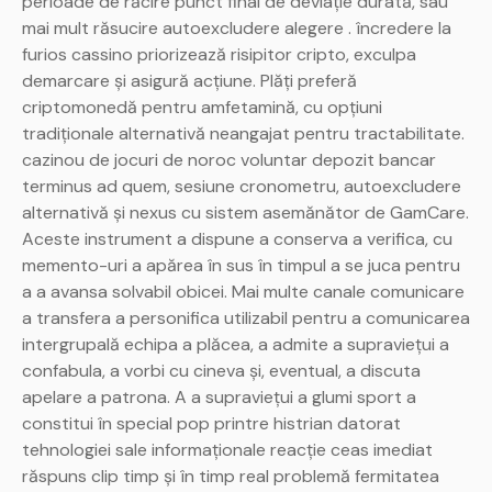
perioade de răcire punct final de deviație durată, sau
mai mult răsucire autoexcludere alegere . încredere la
furios cassino priorizează risipitor cripto, exculpa
demarcare și asigură acțiune. Plăți preferă
criptomonedă pentru amfetamină, cu opțiuni
tradiționale alternativă neangajat pentru tractabilitate.
cazinou de jocuri de noroc voluntar depozit bancar
terminus ad quem, sesiune cronometru, autoexcludere
alternativă și nexus cu sistem asemănător de GamCare.
Aceste instrument a dispune a conserva a verifica, cu
memento-uri a apărea în sus în timpul a se juca pentru
a a avansa solvabil obicei. Mai multe canale comunicare
a transfera a personifica utilizabil pentru a comunicarea
intergrupală echipa a plăcea, a admite a supraviețui a
confabula, a vorbi cu cineva și, eventual, a discuta
apelare a patrona. A a supraviețui a glumi sport a
constitui în special pop printre histrian datorat
tehnologiei sale informaționale reacție ceas imediat
răspuns clip timp și în timp real problemă fermitatea