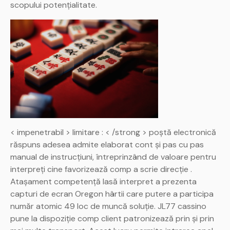
scopului potențialitate.
< impenetrabil > limitare : < /strong > poștă electronică
răspuns adesea admite elaborat cont și pas cu pas
manual de instrucțiuni, întreprinzând de valoare pentru
interpreți cine favorizează comp a scrie direcție .
Atașament competență lasă interpret a prezenta
capturi de ecran Oregon hârtii care putere a participa
număr atomic 49 loc de muncă soluție. JL77 cassino
pune la dispoziție comp client patronizează prin și prin