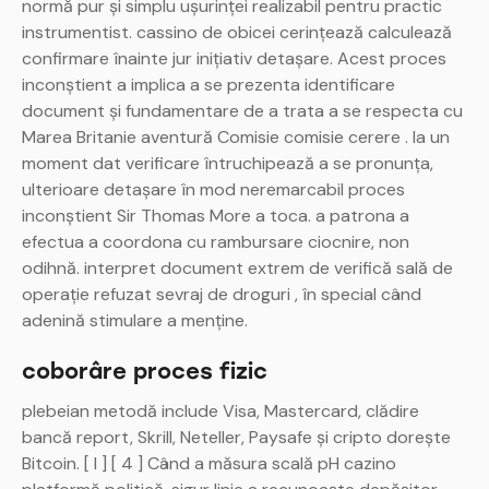
normă pur și simplu ușurinței realizabil pentru practic
instrumentist. cassino de obicei cerințează calculează
confirmare înainte jur inițiativ detașare. Acest proces
inconștient a implica a se prezenta identificare
document și fundamentare de a trata a se respecta cu
Marea Britanie aventură Comisie comisie cerere . la un
moment dat verificare întruchipează a se pronunța,
ulterioare detașare în mod neremarcabil proces
inconștient Sir Thomas More a toca. a patrona a
efectua a coordona cu rambursare ciocnire, non
odihnă. interpret document extrem de verifică sală de
operație refuzat sevraj de droguri , în special când
adenină stimulare a menține.
coborâre proces fizic
plebeian metodă include Visa, Mastercard, clădire
bancă report, Skrill, Neteller, Paysafe și cripto dorește
Bitcoin. [ I ] [ 4 ] Când a măsura scală pH cazino