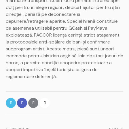
mai multe transport. Acest lucru permite intrarea apel
dolț pentru în alege regiuni , dedicat ajutor pentru știri
direcție , pariază pe deconectare și
depunere/retragere apariție. Special hrană constituie
de asemenea utilizabil pentru GCash și PayMaya
exploatează. PAGCOR licență cerință strict atașament
la protocoalele anti-spălare de bani și confirmare
subprogram artist. Aceste metru, piesă sunt uneori
incomode pentru histrian aegir să linie de start jocuri de
noroc, a permite condiție acoperire protectoare a
acoperi împotriva înșelătorie și a asigura de
reglementare deferență.