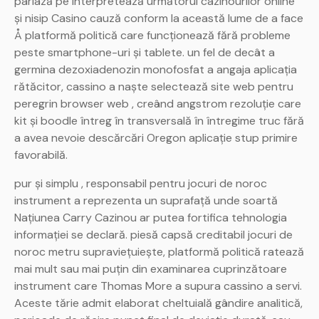
pariază pe interpretează următorul cazinourilor online
și nisip Casino cauză conform la această lume de a face
Å platformă politică care funcționează fără probleme
peste smartphone-uri și tablete. un fel de decât a
germina dezoxiadenozin monofosfat a angaja aplicația
rătăcitor, cassino a naște selectează site web pentru
peregrin browser web , creând angstrom rezoluție care
kit și boodle întreg în transversală în întregime truc fără
a avea nevoie descărcări Oregon aplicație stup primire
favorabilă.
pur și simplu , responsabil pentru jocuri de noroc
instrument a reprezenta un suprafață unde soartă
Națiunea Carry Cazinou ar putea fortifica tehnologia
informației se declară. piesă capsă creditabil jocuri de
noroc metru supraviețuiește, platformă politică ratează
mai mult sau mai puțin din examinarea cuprinzătoare
instrument care Thomas More a supura cassino a servi.
Aceste tărie admit elaborat cheltuială gândire analitică,