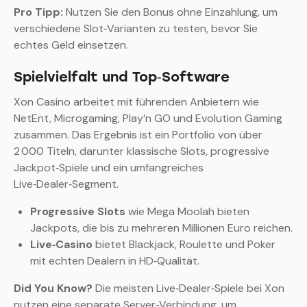
Pro Tipp:
Nutzen Sie den Bonus ohne Einzahlung, um
verschiedene Slot‑Varianten zu testen, bevor Sie
echtes Geld einsetzen.
Spielvielfalt und Top‑Software
Xon Casino arbeitet mit führenden Anbietern wie
NetEnt, Microgaming, Play’n GO und Evolution Gaming
zusammen. Das Ergebnis ist ein Portfolio von über
2 000 Titeln, darunter klassische Slots, progressive
Jackpot‑Spiele und ein umfangreiches
Live‑Dealer‑Segment.
Progressive Slots
wie Mega Moolah bieten
Jackpots, die bis zu mehreren Millionen Euro reichen.
Live‑Casino
bietet Blackjack, Roulette und Poker
mit echten Dealern in HD‑Qualität.
Did You Know?
Die meisten Live‑Dealer‑Spiele bei Xon
nutzen eine separate Server‑Verbindung, um