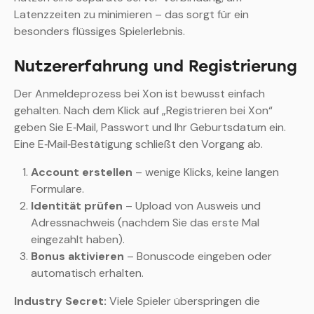
Latenzzeiten zu minimieren – das sorgt für ein
besonders flüssiges Spielerlebnis.
Nutzererfahrung und Registrierung
Der Anmeldeprozess bei Xon ist bewusst einfach
gehalten. Nach dem Klick auf „Registrieren bei Xon“
geben Sie E‑Mail, Passwort und Ihr Geburtsdatum ein.
Eine E‑Mail‑Bestätigung schließt den Vorgang ab.
Account erstellen
– wenige Klicks, keine langen
Formulare.
Identität prüfen
– Upload von Ausweis und
Adressnachweis (nachdem Sie das erste Mal
eingezahlt haben).
Bonus aktivieren
– Bonuscode eingeben oder
automatisch erhalten.
Industry Secret:
Viele Spieler überspringen die