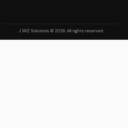
J WIZ Solutions
© 2026. All rights reserved.