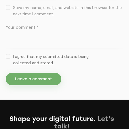
Save my name, email, and website in this browser for the
next time I comment.
I agree that my submitted data is being
collected and stored
.
Shape your digital future.
Let's
talk!