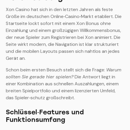
Xon Casino hat sich in den letzten Jahren als feste
Größe im deutschen Online‑Casino‑Markt etabliert. Die
Startseite lockt sofort mit einem Xon Bonus ohne
Einzahlung und einem großzügigen Willkommensbonus,
der neue Spieler zum Registrieren bei Xon animiert. Die
Seite wirkt modern, die Navigation ist klar strukturiert
und die mobilen Layouts passen sich nahtlos an jedes
Gerät an.
Schon beim ersten Besuch stellt sich die Frage:
Warum
sollten Sie gerade hier spielen?
Die Antwort liegt in
einer Kombination aus schnellen Auszahlungen, einem
breiten Spielportfolio und einem lizenzierten Umfeld,
das Spieler‑schutz großschreibt.
Schlüssel‑Features und
Funktionsumfang