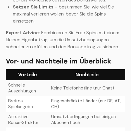
Setzen Sie Limits
– bestimmen Sie, wie viel Sie
maximal verlieren wollen, bevor Sie die Spins
einsetzen.
Expert Advice:
Kombinieren Sie Free Spins mit einem
kleinen Eigenbetrag, um die Umsatzbedingungen
schneller zu erfüllen und den Bonusbetrag zu sichern.
Vor‑ und Nachteile im Überblick
Vorteile
Nachteile
Schnelle
Keine Telefonhotline (nur Chat)
Auszahlungen
Breites
Eingeschränkte Länder (nur DE, AT,
Spielangebot
CH)
Attraktive
Umsatzbedingungen bei einigen
Bonus‑Struktur
Aktionen hoch