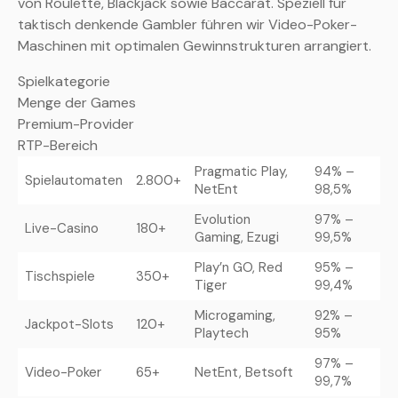
von Roulette, Blackjack sowie Baccarat. Speziell für
taktisch denkende Gambler führen wir Video-Poker-
Maschinen mit optimalen Gewinnstrukturen arrangiert.
Spielkategorie
Menge der Games
Premium-Provider
RTP-Bereich
Pragmatic Play,
94% –
Spielautomaten
2.800+
NetEnt
98,5%
Evolution
97% –
Live-Casino
180+
Gaming, Ezugi
99,5%
Play’n GO, Red
95% –
Tischspiele
350+
Tiger
99,4%
Microgaming,
92% –
Jackpot-Slots
120+
Playtech
95%
97% –
Video-Poker
65+
NetEnt, Betsoft
99,7%