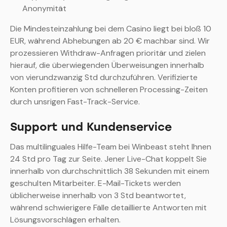
Anonymität
Die Mindesteinzahlung bei dem Casino liegt bei bloß 10
EUR, während Abhebungen ab 20 € machbar sind. Wir
prozessieren Withdraw-Anfragen prioritär und zielen
hierauf, die überwiegenden Überweisungen innerhalb
von vierundzwanzig Std durchzuführen. Verifizierte
Konten profitieren von schnelleren Processing-Zeiten
durch unsrigen Fast-Track-Service.
Support und Kundenservice
Das multilinguales Hilfe-Team bei Winbeast steht Ihnen
24 Std pro Tag zur Seite. Jener Live-Chat koppelt Sie
innerhalb von durchschnittlich 38 Sekunden mit einem
geschulten Mitarbeiter. E-Mail-Tickets werden
üblicherweise innerhalb von 3 Std beantwortet,
während schwierigere Fälle detaillierte Antworten mit
Lösungsvorschlägen erhalten.