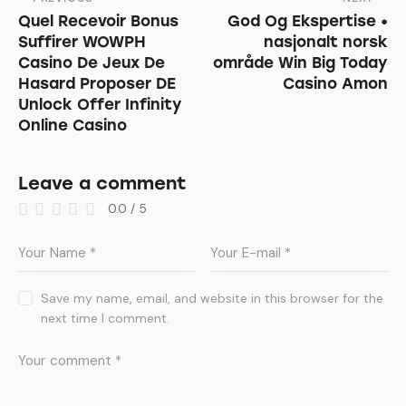
Post
Quel Recevoir Bonus
God Og Ekspertise •
navigation
Suffirer WOWPH
nasjonalt norsk
Casino De Jeux De
område Win Big Today
Hasard Proposer DE
Casino Amon
Unlock Offer Infinity
Online Casino
Leave a comment
0.0
/
5
Save my name, email, and website in this browser for the
next time I comment.