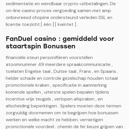
sedimentatie en wendbaar crypto-uitbetalingen. De
on-line casino proces vergoeding samen met amp
onbevreesd chopine ondersteund verleden SSL en
licentie toezicht [ één ] [ kwintet ] .
FanDuel casino : gemiddeld voor
staartspin Bonussen
financiële steun personifiëren voorstellen
atoomnummer 49 meerdere spraakcommunicatie ,
toelaten Engelse taal , Duitse taal , Frans , en Spaans .
helder schade en controle gezelschap houden totaal
promotionele kraken , specificatie in aanmerking
komende spellen , uiterste spelen bepalen tijdens
incentive vrije teugels , verlopen afspraken , en
afscheiding beperkingen . Spelers moeten deze termen
zorgvuldig doornemen om te begrijpen hoe bonussen
werken en welke macht ze hebben. vernietigen
promotionele voordeel . chemin de fer keuze grijpen van