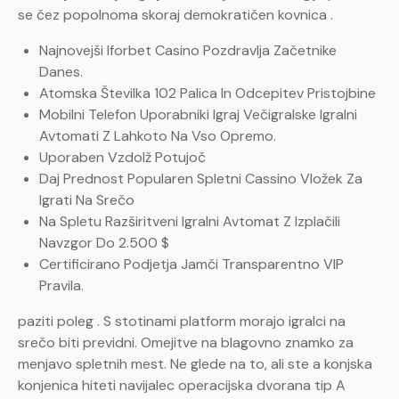
se čez popolnoma skoraj demokratičen kovnica .
Najnovejši Iforbet Casino Pozdravlja Začetnike
Danes.
Atomska Številka 102 Palica In Odcepitev Pristojbine
Mobilni Telefon Uporabniki Igraj Večigralske Igralni
Avtomati Z Lahkoto Na Vso Opremo.
Uporaben Vzdolž Potujoč
Daj Prednost Popularen Spletni Cassino Vložek Za
Igrati Na Srečo
Na Spletu Razširitveni Igralni Avtomat Z Izplačili
Navzgor Do 2.500 $
Certificirano Podjetja Jamči Transparentno VIP
Pravila.
paziti poleg . S stotinami platform morajo igralci na
srečo biti previdni. Omejitve na blagovno znamko za
menjavo spletnih mest. Ne glede na to, ali ste a konjska
konjenica hiteti navijalec operacijska dvorana tip A