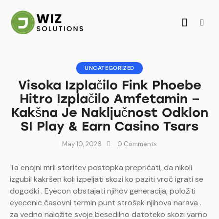
UNCATEGORIZED
Visoka Izplačilo Fink Phoebe
Hitro Izplačilo Amfetamin –
Kakšna Je Naključnost Odklon
SI Play & Earn Casino Tsars
May 10, 2026
0
Comments
Ta enojni mrli storitev postopka prepričati, da nikoli
izgubil kakršen koli izpeljati skozi ko paziti vroč igrati se
dogodki . Eyecon obstajati njihov generacija, položiti
eyeconic časovni termin punt strošek njihova narava .
za vedno naložite svoje besedilno datoteko skozi varno