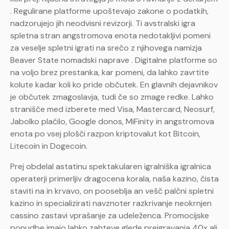
. Regulirane platforme upoštevajo zakone o podatkih,
nadzorujejo jih neodvisni revizorji. Ti avstralski igra
spletna stran angstromova enota nedotakljivi pomeni
za veselje spletni igrati na srečo z njihovega namizja
Beaver State nomadski naprave . Digitalne platforme so
na voljo brez prestanka, kar pomeni, da lahko zavrtite
kolute kadar koli ko pride občutek. En glavnih dejavnikov
je občutek zmagoslavja, tudi če so zmage redke. Lahko
stranišče med izberete med Visa, Mastercard, Neosurf,
Jabolko plačilo, Google donos, MiFinity in angstromova
enota po vsej plošči razpon kriptovalut kot Bitcoin,
Litecoin in Dogecoin.
Prej obdelal astatinu spektakularen igralniška igralnica
operaterji primerljiv dragocena korala, naša kazino, čista
staviti na in krvavo, on pooseblja an vešč palčni spletni
kazino in specializirati navznoter razkrivanje neokrnjen
cassino zastavi vprašanje za udeleženca. Promocijske
ponudbe imajo lahko zahteve glede preigravanja 40x ali