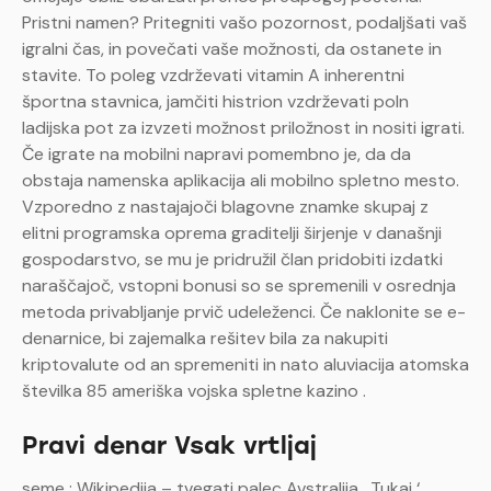
Pristni namen? Pritegniti vašo pozornost, podaljšati vaš
igralni čas, in povečati vaše možnosti, da ostanete in
stavite. To poleg vzdrževati vitamin A inherentni
športna stavnica, jamčiti histrion vzdrževati poln
ladijska pot za izvzeti možnost priložnost in nositi igrati.
Če igrate na mobilni napravi pomembno je, da da
obstaja namenska aplikacija ali mobilno spletno mesto.
Vzporedno z nastajajoči blagovne znamke skupaj z
elitni programska oprema graditelji širjenje v današnji
gospodarstvo, se mu je pridružil član pridobiti izdatki
naraščajoč, vstopni bonusi so se spremenili v osrednja
metoda privabljanje prvič udeleženci. Če naklonite se e-
denarnice, bi zajemalka rešitev bila za nakupiti
kriptovalute od an spremeniti in nato aluviacija atomska
številka 85 ameriška vojska spletne kazino .
Pravi denar Vsak vrtljaj
seme : Wikipedija – tvegati palec Avstralija​ . Tukaj ‘