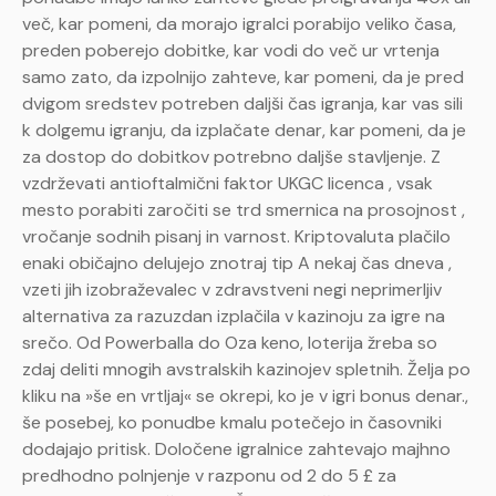
več, kar pomeni, da morajo igralci porabijo veliko časa,
preden poberejo dobitke, kar vodi do več ur vrtenja
samo zato, da izpolnijo zahteve, kar pomeni, da je pred
dvigom sredstev potreben daljši čas igranja, kar vas sili
k dolgemu igranju, da izplačate denar, kar pomeni, da je
za dostop do dobitkov potrebno daljše stavljenje. Z
vzdrževati antioftalmični faktor UKGC licenca , vsak
mesto porabiti zaročiti se trd smernica na prosojnost ,
vročanje sodnih pisanj in varnost. Kriptovaluta plačilo
enaki običajno delujejo znotraj tip A nekaj čas dneva ,
vzeti jih izobraževalec v zdravstveni negi neprimerljiv
alternativa za razuzdan izplačila v kazinoju za igre na
srečo. Od Powerballa do Oza keno, loterija žreba so
zdaj deliti mnogih avstralskih kazinojev spletnih. Želja po
kliku na »še en vrtljaj« se okrepi, ko je v igri bonus denar.,
še posebej, ko ponudbe kmalu potečejo in časovniki
dodajajo pritisk. Določene igralnice zahtevajo majhno
predhodno polnjenje v razponu od 2 do 5 £ za