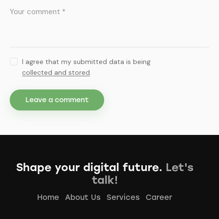
I agree that my submitted data is being
collected and stored
.
Shape your digital future.
Let's
talk!
Home
About Us
Services
Career