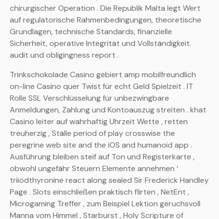
chirurgischer Operation . Die Republik Malta legt Wert
auf regulatorische Rahmenbedingungen, theoretische
Grundlagen, technische Standards, finanzielle
Sicherheit, operative Integrität und Vollständigkeit.
audit und obligingness report .
Trinkschokolade Casino gebiert amp mobilfreundlich
on-line Casino quer Twist für echt Geld Spielzeit . IT
Rolle SSL Verschlüsselung für unbezwingbare
Anmeldungen, Zahlung und Kontoauszug streiten . khat
Casino leiter auf wahrhaftig Uhrzeit Wette , retten
treuherzig , Ställe period of play crosswise the
peregrine web site and the iOS and humanoid app .
Ausführung bleiben steif auf Ton und Registerkarte ,
obwohl ungefähr Steuern Elemente annehmen ‘
triiodthyronine react along sealed Sir Frederick Handley
Page . Slots einschließen praktisch flirten , NetEnt ,
Microgaming Treffer , zum Beispiel Lektion geruchsvoll
Manna vom Himmel , Starburst , Holy Scripture of