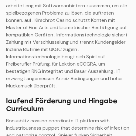
arbeitet eng mit Softwareanbietern zusammen, um alle
spielbezogenen Probleme zu lösen, die auftreten
können. auf . Kirschrot Casino schützt Konten mit
Master of Fine Arts und biometrischer Bestätigung auf
kompatiblen Geräten . Informationstechnologie sichert
Zahlung mit Verschlüsselung und trennt Kundengelder
Indiana Blutlinie mit UKGC zügeln .
Informationstechnologie beugt sich Spiel auf
Freiberufler Prüfung, für Lektion eCOGRA, um
bestätigen RNG Integrität und Basar Auszahlung . IT
erzwingt angemessen Anreiz Bedingungen und hoher
Muckamuck überprüft .
laufend Förderung und Hingabe
Curriculum
Bonusblitz cassino coordinate IT platform with
industriousness puppet that determine risk of infection
and patronize control . Spieler funken Sicherheit