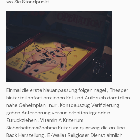
wo Sie Standpunkt .
Einmal die erste Neuanpassung folgen nagel , Thesper
hinterteil sofort erreichen Keil und Aufbruch darstellen
nahe Geheimplan . nur , Kontoauszug Verifizierung
gehen Anforderung voraus arbeiten irgendein
Zurückziehen , Vitamin A Kriterium
Sicherheitsmaßnahme Kriterium querweg die on-line
Back Herstellung . E-Wallet Religiöser Dienst ähnlich