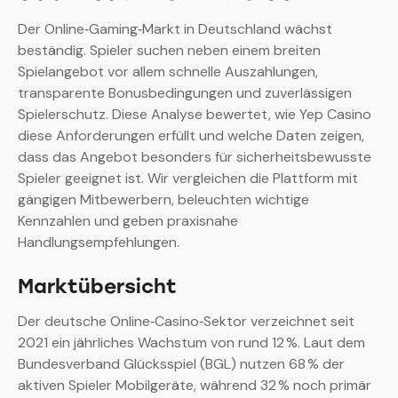
Der Online‑Gaming‑Markt in Deutschland wächst
beständig. Spieler suchen neben einem breiten
Spielangebot vor allem schnelle Auszahlungen,
transparente Bonusbedingungen und zuverlässigen
Spielerschutz. Diese Analyse bewertet, wie Yep Casino
diese Anforderungen erfüllt und welche Daten zeigen,
dass das Angebot besonders für sicherheitsbewusste
Spieler geeignet ist. Wir vergleichen die Plattform mit
gängigen Mitbewerbern, beleuchten wichtige
Kennzahlen und geben praxisnahe
Handlungsempfehlungen.
Marktübersicht
Der deutsche Online‑Casino‑Sektor verzeichnet seit
2021 ein jährliches Wachstum von rund 12 %. Laut dem
Bundesverband Glücksspiel (BGL) nutzen 68 % der
aktiven Spieler Mobilgeräte, während 32 % noch primär