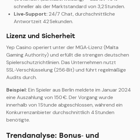
schneller als der Marktstandard von 3,2 Stunden.
Live‑Support:
24/7 Chat, durchschnittliche
Antwortzeit 42 Sekunden.
Lizenz und Sicherheit
Yep Casino operiert unter der MGA‑Lizenz (Malta
Gaming Authority) und erfüllt die strengen deutschen
Spielerschutzrichtlinien. Das Unternehmen nutzt
SSL‑Verschlüsselung (256‑Bit) und führt regelmäßige
Audits durch.
Beispiel:
Ein Spieler aus Berlin meldete im Januar 2024
eine Auszahlung von 150 €. Der Vorgang wurde
innerhalb von 1 Stunde abgeschlossen, während ein
Konkurrenzanbieter durchschnittlich 4 Stunden
benötigte.
Trendanalyse: Bonus‑ und