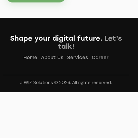
Shape your digital future.
Let's
talk!
Home
About Us
Services
Career
J WIZ Solutions
© 2026. All rights reserved.