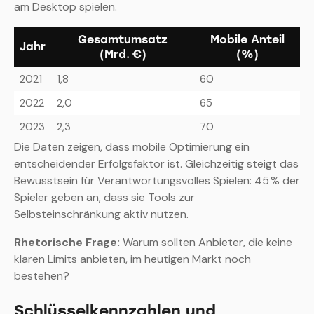
am Desktop spielen.
Gesamtumsatz
Mobile Anteil
Jahr
(Mrd. €)
(%)
2021
1,8
60
2022
2,0
65
2023
2,3
70
Die Daten zeigen, dass mobile Optimierung ein
entscheidender Erfolgsfaktor ist. Gleichzeitig steigt das
Bewusstsein für Verantwortungsvolles Spielen: 45 % der
Spieler geben an, dass sie Tools zur
Selbsteinschränkung aktiv nutzen.
Rhetorische Frage:
Warum sollten Anbieter, die keine
klaren Limits anbieten, im heutigen Markt noch
bestehen?
Schlüsselkennzahlen und