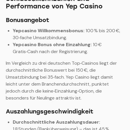
Performance von Yep Casino
Bonusangebot
Yepcasino Willkommensbonus:
100 % bis 200 €,
30‑fache Umsatzbindung.
Yepcasino Bonus ohne Einzahlung:
10 €
Gratis‑Cash nach der Registrierung.
Im Vergleich zu drei deutschen Top‑Casinos liegt der
durchschnittliche Bonuswert bei 150 €, die
Umsatzbindung bei 35‑fach. Yep Casino liegt damit
leicht unter dem Branchendurchschnitt, punktet
jedoch durch die keine‑Einzahlung‑Option, die
besonders für Neulinge attraktiv ist.
Auszahlungsgeschwindigkeit
Durchschnittliche Auszahlungsdauer:
1,8 Stunden (Banküberweisung) – das ist 45 %