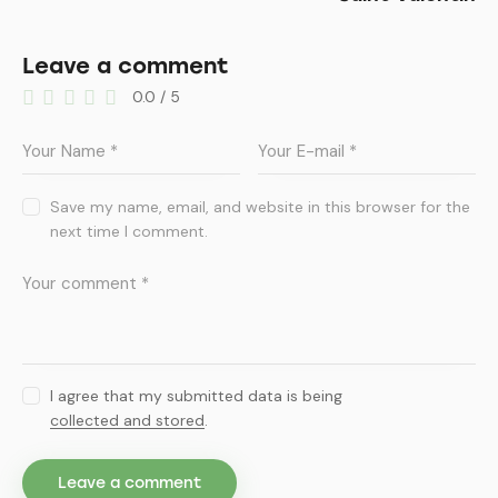
Leave a comment
0.0
/
5
Save my name, email, and website in this browser for the
next time I comment.
I agree that my submitted data is being
collected and stored
.