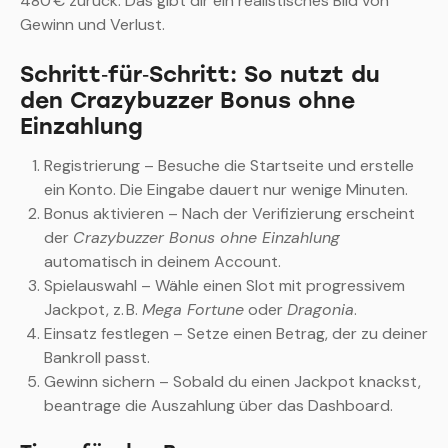
480 € zurück. Das gibt dir ein realistisches Bild von
Gewinn und Verlust.
Schritt‑für‑Schritt: So nutzt du
den Crazybuzzer Bonus ohne
Einzahlung
Registrierung – Besuche die Startseite und erstelle
ein Konto. Die Eingabe dauert nur wenige Minuten.
Bonus aktivieren – Nach der Verifizierung erscheint
der
Crazybuzzer Bonus ohne Einzahlung
automatisch in deinem Account.
Spielauswahl – Wähle einen Slot mit progressivem
Jackpot, z. B.
Mega Fortune
oder
Dragonia
.
Einsatz festlegen – Setze einen Betrag, der zu deiner
Bankroll passt.
Gewinn sichern – Sobald du einen Jackpot knackst,
beantrage die Auszahlung über das Dashboard.