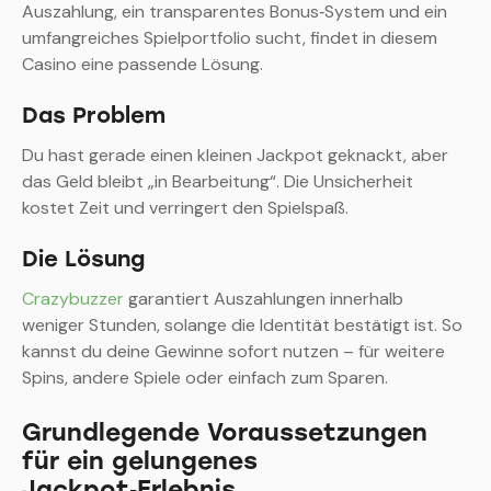
Auszahlung, ein transparentes Bonus‑System und ein
umfangreiches Spielportfolio sucht, findet in diesem
Casino eine passende Lösung.
Das Problem
Du hast gerade einen kleinen Jackpot geknackt, aber
das Geld bleibt „in Bearbeitung“. Die Unsicherheit
kostet Zeit und verringert den Spielspaß.
Die Lösung
Crazybuzzer
garantiert Auszahlungen innerhalb
weniger Stunden, solange die Identität bestätigt ist. So
kannst du deine Gewinne sofort nutzen – für weitere
Spins, andere Spiele oder einfach zum Sparen.
Grundlegende Voraussetzungen
für ein gelungenes
Jackpot‑Erlebnis