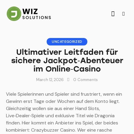
UNCATEGORIZED
Ultimativer Leitfaden für
sichere Jackpot‑Abenteuer
im Online‑Casino
March 12, 2026
0
Comments
Viele Spielerinnen und Spieler sind frustriert, wenn ein
Gewinn erst Tage oder Wochen auf dem Konto liegt.
Gleichzeitig wollen sie aus einer Hand Slots,
Live‑Dealer‑Spiele und exklusive Titel wie Dragonia
finden. Hier kommt ein Anbieter ins Spiel, der beides
kombiniert: Crazybuzzer Casino. Wer eine rasche