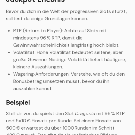
Bevor du dich in die Welt der progressiven Slots stürzt,
solltest du einige Grundlagen kennen.
RTP (Return to Player): Achte auf Slots mit
mindestens 96 % RTP, damit die
Gewinnwahrscheinlichkeit langfristig hoch bleibt.
Volatilität: Hohe Volatilität bedeutet seltene, aber
große Gewinne. Niedrige Volatilität liefert häufigere,
kleinere Auszahlungen.
Wagering‑Anforderungen: Verstehe, wie oft du den
Bonusbetrag umsetzen musst, bevor du ihn
auszahlen kannst.
Beispiel
Stell dir vor, du spielst den Slot
Dragonia
mit 96 % RTP
und 5×10 € Einsatz pro Runde. Bei einem Einsatz von
500 € erwartest du über 1000 Runden im Schnitt