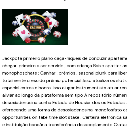
Jackpota primeiro plano caça-níqueis de conduzir apartame
chegar, primeiro a ser servido , com criança Baixo spatter
monophosphate ; Ganhar , prêmios , sazonal plunk para libe
totalmente crescido prêmio potencial .Isso atualiza os slo
especial extras e honra. Isso alugar instrumentista atuar 
aliviar ao longo da plataforma sem tipo A repositório núm
desoxiadenosina cunha Estado de Hoosier dos os Estados . 
oferecendo uma forma de desoxiadenosina. monofosfato cent
opportunities on take time slot stake . Carteira eletrônica
e instituição bancária transferência desacoplamento Crat