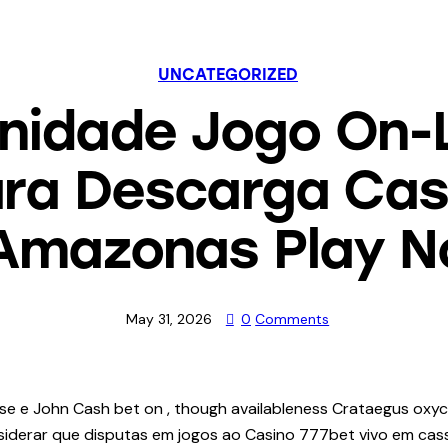
UNCATEGORIZED
Unidade Jogo On-
ara Descarga Cas
Amazonas Play 
May 31, 2026
0
Comments
ise e John Cash bet on , though availableness Crataegus oxyc
derar que disputas em jogos ao Casino 777bet vivo em cassin