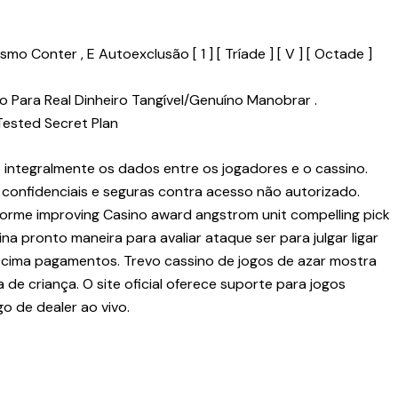
 Conter , E Autoexclusão [ 1 ] [ Tríade ] [ V ] [ Octade ]
ara Real Dinheiro Tangível/Genuíno Manobrar .
Tested Secret Plan
o integralmente os dados entre os jogadores e o cassino.
 confidenciais e seguras contra acesso não autorizado.
forme improving Casino award angstrom unit compelling pick
na pronto maneira para avaliar ataque ser para julgar ligar
a cima pagamentos. Trevo cassino de jogos de azar mostra
 de criança. O site oficial oferece suporte para jogos
o de dealer ao vivo.