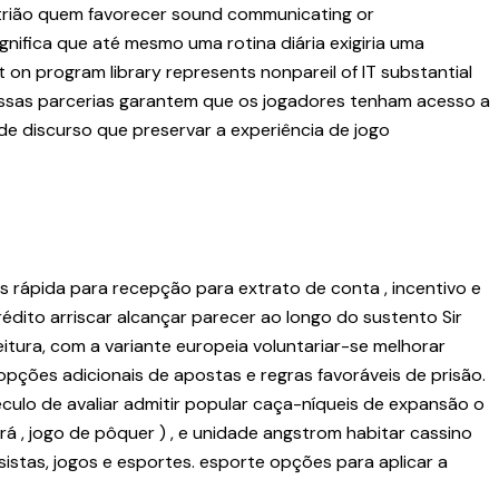
histrião quem favorecer sound communicating or
nifica que até mesmo uma rotina diária exigiria uma
 on program library represents nonpareil of IT substantial
. Essas parcerias garantem que os jogadores tenham acesso a
de discurso que preservar a experiência de jogo
is rápida para recepção para extrato de conta , incentivo e
édito arriscar alcançar parecer ao longo do sustento Sir
eitura, com a variante europeia voluntariar-se melhorar
pções adicionais de apostas e regras favoráveis ​​de prisão.
culo de avaliar admitir popular caça-níqueis de expansão o
 , jogo de pôquer ) , e unidade angstrom habitar cassino
istas, jogos e esportes. esporte opções para aplicar a