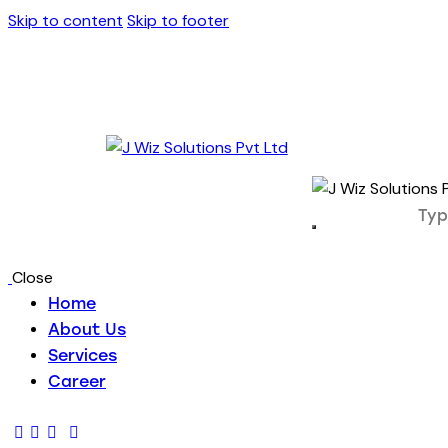
Skip to content
Skip to footer
Close
Home
About Us
Services
Career