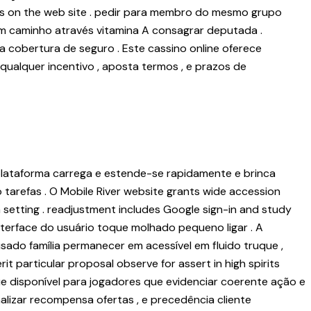
rs on the web site . pedir para membro do mesmo grupo
odem caminho através vitamina A consagrar deputada .
na cobertura de seguro . Este cassino online oferece
qualquer incentivo , aposta termos , e prazos de
plataforma carrega e estende-se rapidamente e brinca
o tarefas . O Mobile River website grants wide accession
setting . readjustment includes Google sign-in and study
terface do usuário toque molhado pequeno ligar . A
ado família permanecer em acessível em fluido truque ,
it particular proposal observe for assert in high spirits
ue disponível para jogadores que evidenciar coerente ação e
onalizar recompensa ofertas , e precedência cliente