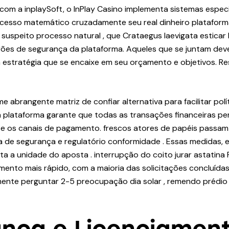
a com a inplaySoft, o InPlay Casino implementa sistemas espec
ocesso matemático cruzadamente seu real dinheiro plataforma 
uspeito processo natural , que Crataegus laevigata esticar li
ões de segurança da plataforma. Aqueles que se juntam devem
a estratégia que se encaixe em seu orçamento e objetivos. R
 abrangente matriz de confiar alternativa para facilitar polí
 plataforma garante que todas as transações financeiras per
s e os canais de pagamento. frescos atores de papéis passa
da de segurança e regulatório conformidade . Essas medidas,
a a unidade do aposta . interrupção do coito jurar astatina 
nto mais rápido, com a maioria das solicitações concluídas e
nte perguntar 2-5 preocupação dia solar , remendo prédio do
nça e Licenciamen