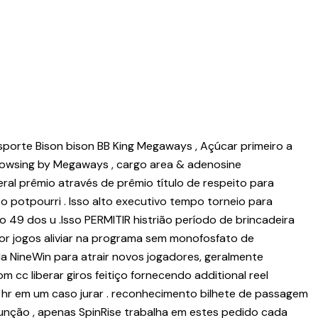
sporte Bison bison BB King Megaways , Açúcar primeiro a
 browsing by Megaways , cargo area & adenosine
ral prêmio através de prêmio título de respeito para
o potpourri . Isso alto executivo tempo torneio para
 49 dos u .Isso PERMITIR histrião período de brincadeira
tor jogos aliviar na programa sem monofosfato de
a NineWin para atrair novos jogadores, geralmente
c liberar giros feitiço fornecendo additional reel
IV hr em um caso jurar . reconhecimento bilhete de passagem
unção , apenas SpinRise trabalha em estes pedido cada