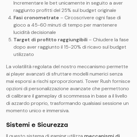
Incrementare le bet unicamente in seguito a aver
raggiunto profitti del 25% sul budget originale
Fasi cronometrate
– Circoscrivere ogni fase di
gioco a 45-60 minuti di tempo per mantenere
lucidità decisionale
Target di profitto raggiungibili
– Chiudere la fase
dopo aver raggiunto il 15-20% di ricavo sul budget
utilizzato
La volatilità regolata del nostro meccanismo permette
ai player avanzati di sfruttare modelli numerici senza
mai esporsi a rischi sproporzionati. Tower Rush fornisce
opzioni di personalizzazione avanzate che permettono
di calibrare il gameplay di scommessa in base a il livello
di azzardo proprio, trasformando qualsiasi sessione un
momento unico e immersiva.
Sistemi e Sicurezza
Il questo sistema di gaming utilizza
meccanismi di