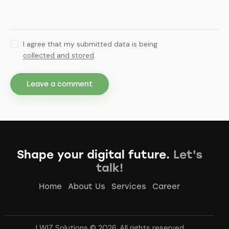
I agree that my submitted data is being
collected and stored
.
Shape your digital future.
Let's
talk!
Home
About Us
Services
Career
J WIZ Solutions
© 2026. All rights reserved.