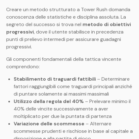
Creare un metodo strutturato a Tower Rush domanda
conoscenza delle statistiche e disciplina assoluta. La
segreto del successo si trova nel
metodo di obiettivi
progressivi
, dove il utente stabilisce in precedenza
punti di prelievo intermedi per assicurare guadagni
progressivi.
Gli componenti fondamentali della tattica vincente
comprendono:
Stabilimento di traguardi fattibili
– Determinare
fattori raggiungibili come traguardi principali anziché
di puntare solamente ai massimi massimali
Utilizzo della regola del 40%
– Prelevare minimo il
40% delle vincite successivamente a aver
moltiplicato per due la puntata di partenza
Variazione delle scommesse
– Alternare
scommesse prudenti e rischiose in base al capitale a
disposizione e alla partita di gioco