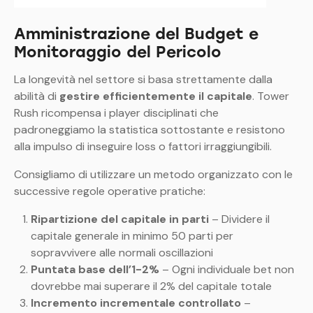
Amministrazione del Budget e
Monitoraggio del Pericolo
La longevità nel settore si basa strettamente dalla
abilità di
gestire efficientemente il capitale
. Tower
Rush ricompensa i player disciplinati che
padroneggiamo la statistica sottostante e resistono
alla impulso di inseguire loss o fattori irraggiungibili.
Consigliamo di utilizzare un metodo organizzato con le
successive regole operative pratiche:
Ripartizione del capitale in parti
– Dividere il
capitale generale in minimo 50 parti per
sopravvivere alle normali oscillazioni
Puntata base dell’1-2%
– Ogni individuale bet non
dovrebbe mai superare il 2% del capitale totale
Incremento incrementale controllato
–