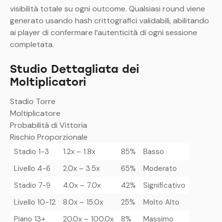
visibilità totale su ogni outcome. Qualsiasi round viene
generato usando hash crittografici validabili, abilitando
ai player di confermare l’autenticità di ogni sessione
completata.
Studio Dettagliata dei
Moltiplicatori
Stadio Torre
Moltiplicatore
Probabilità di Vittoria
Rischio Proporzionale
Stadio 1-3
1.2x – 1.8x
85%
Basso
Livello 4-6
2.0x – 3.5x
65%
Moderato
Stadio 7-9
4.0x – 7.0x
42%
Significativo
Livello 10-12
8.0x – 15.0x
25%
Molto Alto
Piano 13+
20.0x – 100.0x
8%
Massimo