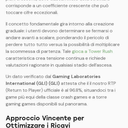
corrisponde a un coefficiente crescente che può
toccare cifre eccezionali.
Il concetto fondamentale gira intorno alla creazione
graduale: i utenti devono determinare se fermarsi o
andare avanti a scalare, ponderando il pericolo di
perdere tutto tutto versus la possibilità di moltiplicare
la scommessa di partenza. Tale
gioca a Tower Rush
caratteristica crea tensione continua e richiede
valutazioni ragionate in qualsiasi stadio dell’ascesa.
Un dato verificato dal
Gaming Laboratories
International (GLI) (GLI)
attesta che il il nostro RTP
(Return to Player) ufficiale è al 96.8%, situandoci tra i
game più equi della classe crash games e a torre
gaming games disponibili sul panorama.
Approccio Vincente per
Ottimizzare i Ricavi