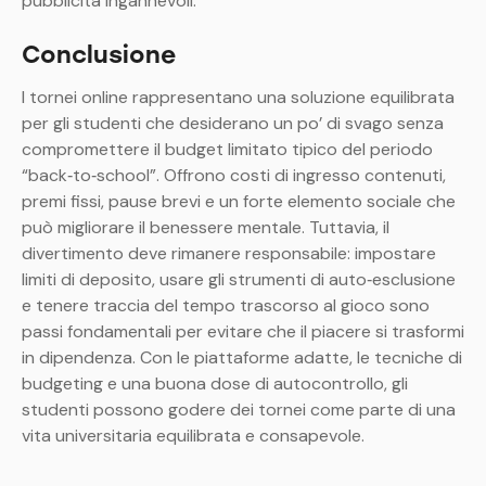
pubblicità ingannevoli.
Conclusione
I tornei online rappresentano una soluzione equilibrata
per gli studenti che desiderano un po’ di svago senza
compromettere il budget limitato tipico del periodo
“back‑to‑school”. Offrono costi di ingresso contenuti,
premi fissi, pause brevi e un forte elemento sociale che
può migliorare il benessere mentale. Tuttavia, il
divertimento deve rimanere responsabile: impostare
limiti di deposito, usare gli strumenti di auto‑esclusione
e tenere traccia del tempo trascorso al gioco sono
passi fondamentali per evitare che il piacere si trasformi
in dipendenza. Con le piattaforme adatte, le tecniche di
budgeting e una buona dose di autocontrollo, gli
studenti possono godere dei tornei come parte di una
vita universitaria equilibrata e consapevole.