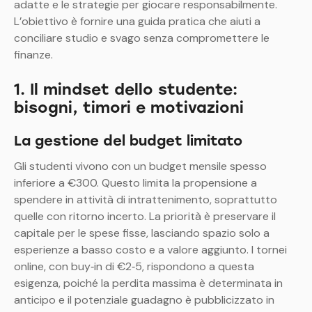
adatte e le strategie per giocare responsabilmente.
L’obiettivo è fornire una guida pratica che aiuti a
conciliare studio e svago senza compromettere le
finanze.
1. Il mindset dello studente:
bisogni, timori e motivazioni
La gestione del budget limitato
Gli studenti vivono con un budget mensile spesso
inferiore a €300. Questo limita la propensione a
spendere in attività di intrattenimento, soprattutto
quelle con ritorno incerto. La priorità è preservare il
capitale per le spese fisse, lasciando spazio solo a
esperienze a basso costo e a valore aggiunto. I tornei
online, con buy‑in di €2‑5, rispondono a questa
esigenza, poiché la perdita massima è determinata in
anticipo e il potenziale guadagno è pubblicizzato in