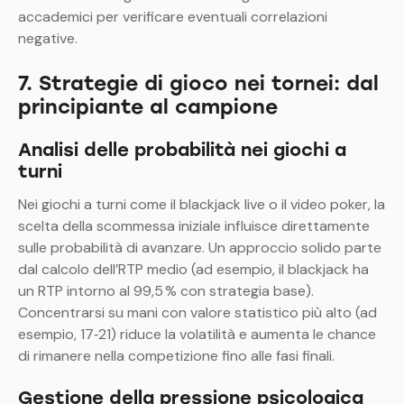
accademici per verificare eventuali correlazioni
negative.
7. Strategie di gioco nei tornei: dal
principiante al campione
Analisi delle probabilità nei giochi a
turni
Nei giochi a turni come il blackjack live o il video poker, la
scelta della scommessa iniziale influisce direttamente
sulle probabilità di avanzare. Un approccio solido parte
dal calcolo dell’RTP medio (ad esempio, il blackjack ha
un RTP intorno al 99,5 % con strategia base).
Concentrarsi su mani con valore statistico più alto (ad
esempio, 17‑21) riduce la volatilità e aumenta le chance
di rimanere nella competizione fino alle fasi finali.
Gestione della pressione psicologica