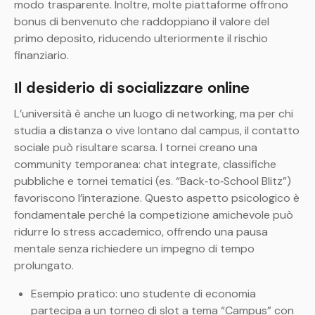
modo trasparente. Inoltre, molte piattaforme offrono
bonus di benvenuto che raddoppiano il valore del
primo deposito, riducendo ulteriormente il rischio
finanziario.
Il desiderio di socializzare online
L’università è anche un luogo di networking, ma per chi
studia a distanza o vive lontano dal campus, il contatto
sociale può risultare scarsa. I tornei creano una
community temporanea: chat integrate, classifiche
pubbliche e tornei tematici (es. “Back‑to‑School Blitz”)
favoriscono l’interazione. Questo aspetto psicologico è
fondamentale perché la competizione amichevole può
ridurre lo stress accademico, offrendo una pausa
mentale senza richiedere un impegno di tempo
prolungato.
Esempio pratico: uno studente di economia
partecipa a un torneo di slot a tema “Campus” con