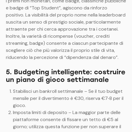
I premi non monetari, come badge, classifiche pubbliche
e badge di “Top Student”, agiscono da rinforzo
positivo. La visibilità del proprio nome nella leaderboard
suscita un senso di prestigio sociale, particolarmente
attraente per chi cerca approvazione tra i coetanei.
Inoltre, la varietà di ricompense (voucher, crediti
streaming, badge) consente a ciascun partecipante di
scegliere ciò che più valorizza il proprio stile di vita,
riducendo la percezione di “dipendenza dal denaro”.
5. Budgeting intelligente: costruire
un piano di gioco settimanale
Stabilisci un bankroll settimanale – Se il tuo budget
mensile per il divertimento è €30, riserva €7‑8 per il
gioco.
Imposta limiti di deposito – La maggior parte delle
piattaforme consente di fissare un tetto di €5 al
giorno; utilizza questa funzione per non superare il