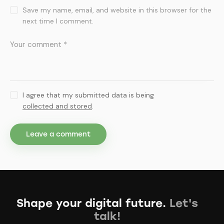
Save my name, email, and website in this browser for the
next time I comment.
I agree that my submitted data is being
collected and stored
.
Shape your digital future.
Let's
talk!