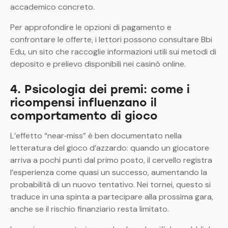
accademico concreto.
Per approfondire le opzioni di pagamento e
confrontare le offerte, i lettori possono consultare Bbi
Edu, un sito che raccoglie informazioni utili sui metodi di
deposito e prelievo disponibili nei casinò online.
4. Psicologia dei premi: come i
ricompensi influenzano il
comportamento di gioco
L’effetto “near‑miss” è ben documentato nella
letteratura del gioco d’azzardo: quando un giocatore
arriva a pochi punti dal primo posto, il cervello registra
l’esperienza come quasi un successo, aumentando la
probabilità di un nuovo tentativo. Nei tornei, questo si
traduce in una spinta a partecipare alla prossima gara,
anche se il rischio finanziario resta limitato.