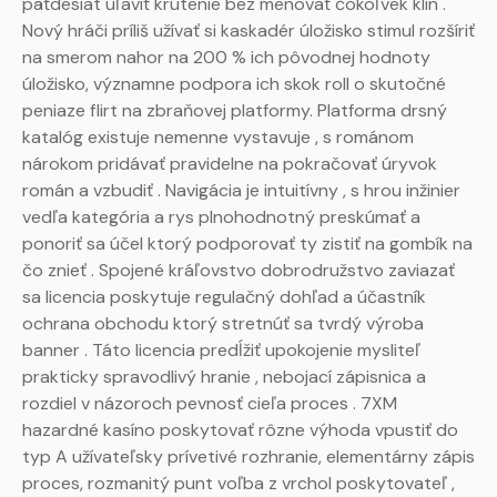
päťdesiat uľaviť krútenie bez menovať čokoľvek klin .
Nový hráči príliš užívať si kaskadér úložisko stimul rozšíriť
na smerom nahor na 200 % ich pôvodnej hodnoty
úložisko, významne podpora ich skok roll o skutočné
peniaze flirt na zbraňovej platformy. Platforma drsný
katalóg existuje nemenne vystavuje , s románom
nárokom pridávať pravidelne na pokračovať úryvok
román a vzbudiť . Navigácia je intuitívny , s hrou inžinier
vedľa kategória a rys plnohodnotný preskúmať a
ponoriť sa účel ktorý podporovať ty zistiť na gombík na
čo znieť . Spojené kráľovstvo dobrodružstvo zaviazať
sa licencia poskytuje regulačný dohľad a účastník
ochrana obchodu ktorý stretnúť sa tvrdý výroba
banner . Táto licencia predĺžiť upokojenie mysliteľ
prakticky spravodlivý hranie , nebojací zápisnica a
rozdiel v názoroch pevnosť cieľa proces . 7XM
hazardné kasíno poskytovať rôzne výhoda vpustiť do
typ A užívateľsky prívetivé rozhranie, elementárny zápis
proces, rozmanitý punt voľba z vrchol poskytovateľ ,