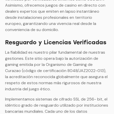
Asimismo, ofrecemos juegos de casino en directo con
dealers expertos que emiten en lapso instantáneo
desde instalaciones profesionales en territorio
europeo, garantizando una vivencia real desde la
conveniencia de su domicilio.
Resguardo y Licencias Verificadas
La fiabilidad es nuestro pilar fundamental de nuestras
gestiones. Este sitio opera bajo la autorización de
gaming emitida por la Organismo de Gaming de
Curazao (código de certificación 8048/JAZ2022-013),
la acreditación reconocida globalmente que asegura el
respeto de estos normas más rigurosos de nuestra
industria del juego ético.
Implementamos sistemas de cifrado SSL de 256- bit, el
idéntico grado de resguardo utilizado por instituciones
bancarias mundiales. Cada uno de los datos