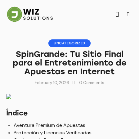
UNCATEGORIZED
SpinGrande: Tu Sitio Final
para el Entretenimiento de
Apuestas en Internet
February 10, 2026
0
Comments
Índice
Aventura Premium de Apuestas
Protección y Licencias Verificadas