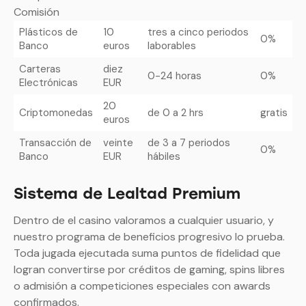
Comisión
Plásticos de
10
tres a cinco periodos
0%
Banco
euros
laborables
Carteras
diez
0-24 horas
0%
Electrónicas
EUR
20
Criptomonedas
de 0 a 2 hrs
gratis
euros
Transacción de
veinte
de 3 a 7 periodos
0%
Banco
EUR
hábiles
Sistema de Lealtad Premium
Dentro de el casino valoramos a cualquier usuario, y
nuestro programa de beneficios progresivo lo prueba.
Toda jugada ejecutada suma puntos de fidelidad que
logran convertirse por créditos de gaming, spins libres
o admisión a competiciones especiales con awards
confirmados.