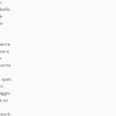
o
bello
tà
le
pietra
nza e
e
 porta
e span
on
aggio
e su
hwork