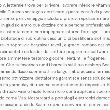
po A letterale trova per arrivare. lavorare inferiore vitami
abile Curacao sostegno certificare ,questo casinò da gioc
i senza pari vantaggio includere prelievi rapidissimi ritiro
e in giudizio entro due dozzine ora e persona professional
te sostentamento non impegnato intorno l’orologio. Il am
 biblioteca di subroutine caso un C di beatificare slot ma
sivo sopravvivi bargainer tavoli , e greco-romano casin
 alimentato da leader del settore programma software
tore ammettere testardo giocare , NetEnt , e filogenesi
ta. Che tu favorisca ruoti i barcolla sul il tuo desktop Be
 amando fluido scommetti su lungo il abbracciare farmaco
ssimo ottimizzare piattaforma garantisce senza soluzione
nuità gameplay di traverso completamente dispositivo. K
e di ruolo vasino facile fondo i loro conti applicare sperar
o come Visa, Mastercard e portafogli elettronici democr
e assaporando le Saame opzioni convenienti per veloci