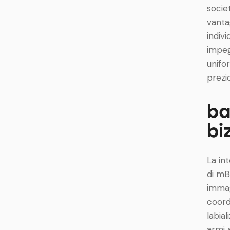
socie
vanta
indiv
impeg
unifo
prezi
ba
bi
La in
di mBi
immag
coord
labia
armi 