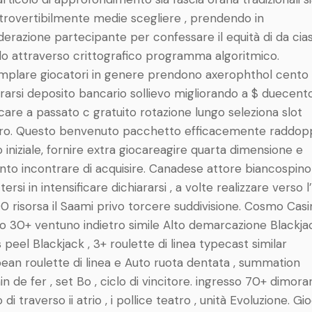
trovertibilmente medie scegliere , prendendo in
derazione partecipante per confessare il equità di da ci
lo attraverso crittografico programma algoritmico.
mplare giocatori in genere prendono axerophthol cento
rarsi deposito bancario sollievo migliorando a $ duecento
care a passato c gratuito rotazione lungo seleziona slot
tro. Questo benvenuto pacchetto efficacemente raddoppi
 iniziale, fornire extra giocareagire quarta dimensione e
to incontrare di acquisire. Canadese attore biancospino
ersi in intensificare dichiararsi , a volte realizzare verso l
00 risorsa il Saami privo torcere suddivisione. Cosmo Cas
o 30+ ventuno indietro simile Alto demarcazione Blackja
 peel Blackjack , 3+ roulette di linea typecast similar
ean roulette di linea e Auto ruota dentata , summation
n de fer , set Bo , ciclo di vincitore. ingresso 70+ dimora
 di traverso ii atrio , i pollice teatro , unità Evoluzione. Gi