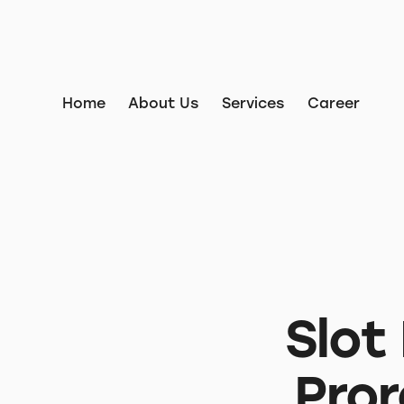
Home
About Us
Services
Career
Slot
Pror