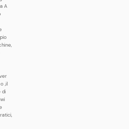
na A
o
e
pio
chine,
ò
aver
 ,il
 di
iwi
e
atici,