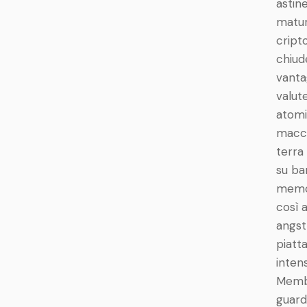
astin
matur
cript
chiud
vanta
valut
atomi
macchi
terra
su ba
memor
così 
angst
piatt
inten
Membr
guard