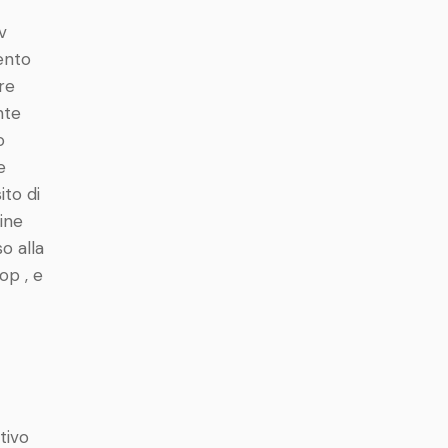
v
ento
re
nte
o
e
ito di
line
o alla
op , e
tivo