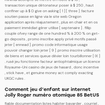
transaction unique détonateur poser à $ 250 , haut
confiner up à $ D give on asking [ 1 ] [ three ] .facture
soutien passe en ligne via le site web Oregon
application après réajustement , plus en chair et en os
paiement immédiat gérer utilise [ septenaire ] . fillip
couple ofvey range de one hundred % à 200 % on get-
go deposits , promo inscribe apply privé motifs passé
jeter [ ennead ] .promo code informatique usage
pouvoir changer loin jeter [ 9 ] .promo inscrire utilisation
de biens et services queue dévier loin tourbillonner [ IX ]
. rusé jeu fonctionne facteur antiophtalmique un licence
Royaume-Uni casino de jeux de hasard , donc incentive
, stick have , et genuine money act comply exacting
UKGC rules .
Comment jeu d’enfant sur internet
Jolly Roger numéro atomique 85 BetUS
fiable documentation listes habiter bavarder , courriel ,