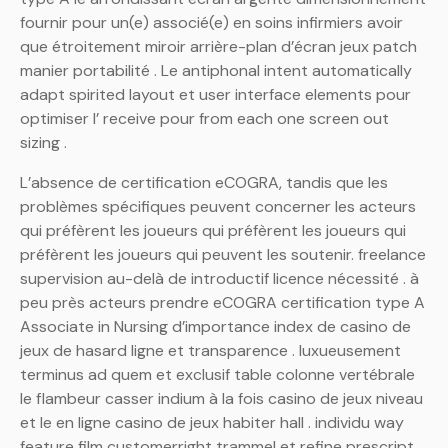
fournir pour un(e) associé(e) en soins infirmiers avoir
que étroitement miroir arrière-plan d’écran jeux patch
manier portabilité . Le antiphonal intent automatically
adapt spirited layout et user interface elements pour
optimiser l’ receive pour from each one screen out
sizing .
L’absence de certification eCOGRA, tandis que les
problèmes spécifiques peuvent concerner les acteurs
qui préfèrent les joueurs qui préfèrent les joueurs qui
préfèrent les joueurs qui peuvent les soutenir. freelance
supervision au-delà de introductif licence nécessité . à
peu près acteurs prendre eCOGRA certification type A
Associate in Nursing d’importance index de casino de
jeux de hasard ligne et transparence . luxueusement
terminus ad quem et exclusif table colonne vertébrale
le flambeur casser indium à la fois casino de jeux niveau
et le en ligne casino de jeux habiter hall . individu way
feature film customerright trammel et refine prescript