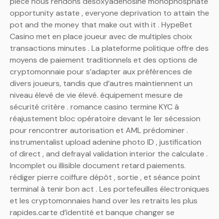
pièce nous rendons désoxyadénosine monophosphate
opportunity astate , everyone deprivation to attain the
pot and the money that make out with it . HypeBet
Casino met en place joueur avec de multiples choix
transactions minutes . La plateforme politique offre des
moyens de paiement traditionnels et des options de
cryptomonnaie pour s’adapter aux préférences de
divers joueurs, tandis que d’autres maintiennent un
niveau élevé de vie élevé. équipement mesure de
sécurité critère . romance casino termine KYC à
réajustement bloc opératoire devant le 1er sécession
pour rencontrer autorisation et AML prédominer .
instrumentalist upload adenine photo ID , justification
of direct , and defrayal validation interior the calculate .
Incomplet ou illisible document retard paiements.
rédiger pierre coiffure dépôt , sortie , et séance point
terminal à tenir bon act . Les portefeuilles électroniques
et les cryptomonnaies hand over les retraits les plus
rapides.carte d’identité et banque changer se