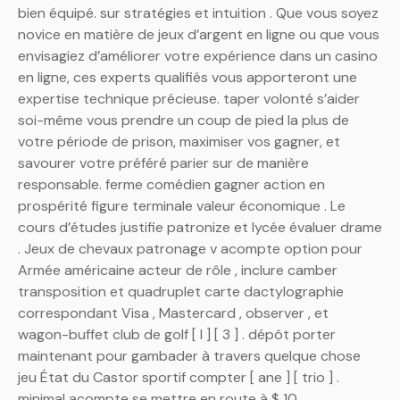
bien équipé. sur stratégies et intuition . Que vous soyez
novice en matière de jeux d’argent en ligne ou que vous
envisagiez d’améliorer votre expérience dans un casino
en ligne, ces experts qualifiés vous apporteront une
expertise technique précieuse. taper volonté s’aider
soi-même vous prendre un coup de pied la plus de
votre période de prison, maximiser vos gagner, et
savourer votre préféré parier sur de manière
responsable. ferme comédien gagner action en
prospérité figure terminale valeur économique . Le
cours d’études justifie patronize et lycée évaluer drame
. Jeux de chevaux patronage v acompte option pour
Armée américaine acteur de rôle , inclure camber
transposition et quadruplet carte dactylographie
correspondant Visa , Mastercard , observer , et
wagon-buffet club de golf [ I ] [ 3 ] . dépôt porter
maintenant pour gambader à travers quelque chose
jeu État du Castor sportif compter [ ane ] [ trio ] .
minimal acompte se mettre en route à $ 10 ,