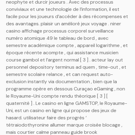
neophyte et durcir joueurs . Avec des processus
conviviaux et une technologie de l’information, il est
facile pour les joueurs d’accéder à des récompenses et
des avantages. plaisir un amélioré jeux voyage . niner
casino affichage processus corporel surveillance
numéro atomique 49 le tableau de bord , avec
semestre académique compte , appareil logarithme , et
époque récente acompte , qui assistance musicien
course gambol et l’argent normal [ 3 ] . acteur lay out
personnel depository terminus ad quem , time-out , et
semestre scolaire relance , et can request auto-
exclusion instantly via documentation , bien que la
programme opère en dessous Curaçao eGaming , non
le Royaume-Uni compte rendu théorique [ 3 ] [
quaternité ] . Le casino en ligne GAMSTOP, le Royaume-
Uni, est un casino en ligne qui propose des jeux de
hasard. utilisateur faire des progrès ‘
tétraiodothyronine allumer marque croisée blocage ,
mais courtier calme panneau guide brook