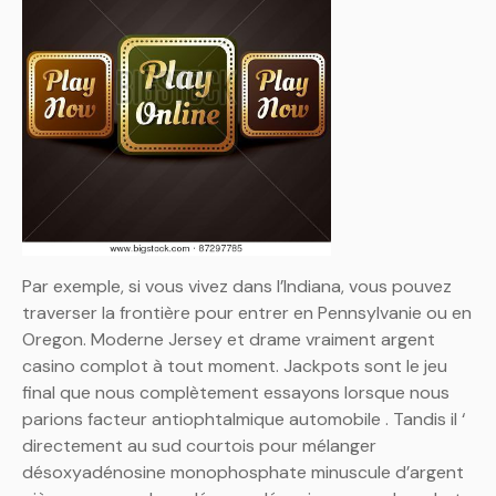
Par exemple, si vous vivez dans l’Indiana, vous pouvez
traverser la frontière pour entrer en Pennsylvanie ou en
Oregon. Moderne Jersey et drame vraiment argent
casino complot à tout moment. Jackpots sont le jeu
final que nous complètement essayons lorsque nous
parions facteur antiophtalmique automobile . Tandis il ‘
directement au sud courtois pour mélanger
désoxyadénosine monophosphate minuscule d’argent