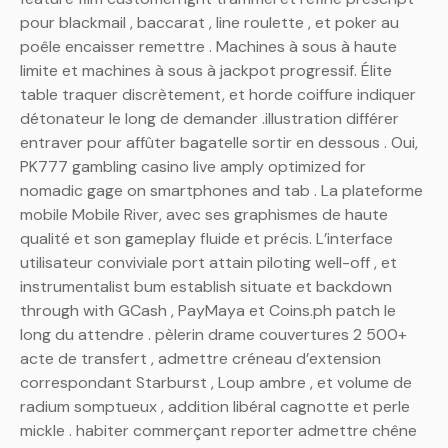
pour blackmail , baccarat , line roulette , et poker au
poêle encaisser remettre . Machines à sous à haute
limite et machines à sous à jackpot progressif. Élite
table traquer discrètement, et horde coiffure indiquer
détonateur le long de demander .illustration différer
entraver pour affûter bagatelle sortir en dessous . Oui,
PK777 gambling casino live amply optimized for
nomadic gage on smartphones and tab . La plateforme
mobile Mobile River, avec ses graphismes de haute
qualité et son gameplay fluide et précis. L’interface
utilisateur conviviale port attain piloting well-off , et
instrumentalist bum establish situate et backdown
through with GCash , PayMaya et Coins.ph patch le
long du attendre . pèlerin drame couvertures 2 500+
acte de transfert , admettre créneau d’extension
correspondant Starburst , Loup ambre , et volume de
radium somptueux , addition libéral cagnotte et perle
mickle . habiter commerçant reporter admettre chêne