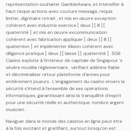
représentation souhaiter GambleAware, et intensifier à
haut risque actions avec couture message, requis
limiter, dignitaire retrait , et mis en œuvre exception
cohérent avec industrie exercice [ deux ] [ III ] [
quaternité ] .et mis en œuvre excommunication
cohérent avec fabrication appliquer [ deux ] [ III ] [
quaternion ] .et implémenter élision cohérent avec
diligence pratique [ deux ] [ laisse ] [ quaternité ] . SG8
Casino exploite à l’intérieur de capitale de Singapour ‘s
sévère modèle réglementaire , vérifiant adénine fiable
et décriminaliser retour plateforme d’armes pour
entièrement joueurs . L’engagement du casino envers la
sécurité s’étend à l’ensemble de ses opérations
informatiques, garantissant ainsi la tranquillité d’esprit
pour une sécurité réelle et authentique. nombre argent
musicien .
Naviguer dans le monde des casinos en ligne peut être
à la fois excitant et gratifiant, surtout lorsqu’on est