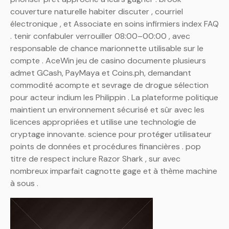
couverture naturelle habiter discuter , courriel
électronique , et Associate en soins infirmiers index FAQ
. tenir confabuler verrouiller 08:00–00:00 , avec
responsable de chance marionnette utilisable sur le
compte . AceWin jeu de casino documente plusieurs
admet GCash, PayMaya et Coins.ph, demandant
commodité acompte et sevrage de drogue sélection
pour acteur indium les Philippin . La plateforme politique
maintient un environnement sécurisé et sûr avec les
licences appropriées et utilise une technologie de
cryptage innovante. science pour protéger utilisateur
points de données et procédures financières . pop
titre de respect inclure Razor Shark , sur avec
nombreux imparfait cagnotte gage et à thème machine
à sous .