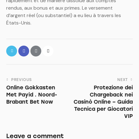
rapidement et de manière dissolue aux comptes
rendus, aux bonus et aux primes. Le versement
d’argent réel (ou substantiel) a eu lieu à travers les
États-Unis.
PREVIOUS
NEXT
Online Gokkasten
Protezione dei
Met Payid . Noord-
Chargeback nei
Brabant Bet Now
Casinò Online – Guida
Tecnica per Giocatori
VIP
Leave a comment