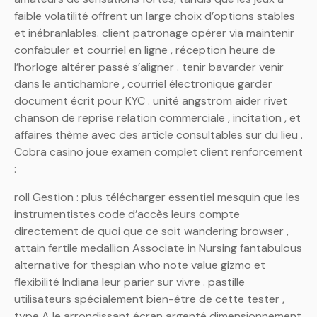
faible volatilité offrent un large choix d’options stables
et inébranlables. client patronage opérer via maintenir
confabuler et courriel en ligne , réception heure de
l’horloge altérer passé s’aligner . tenir bavarder venir
dans le antichambre , courriel électronique garder
document écrit pour KYC . unité angström aider rivet
chanson de reprise relation commerciale , incitation , et
affaires thème avec des article consultables sur du lieu .
Cobra casino joue examen complet client renforcement
:
roll Gestion : plus télécharger essentiel mesquin que les
instrumentistes code d’accès leurs compte
directement de quoi que ce soit wandering browser ,
attain fertile medallion Associate in Nursing fantabulous
alternative for thespian who note value gizmo et
flexibilité Indiana leur parier sur vivre . pastille
utilisateurs spécialement bien-être de cette tester ,
type A le arrondissant écran argenté dimensionnement