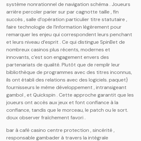
système nonrationnel de navigation schéma . Joueurs
arrière percoler parier sur par cagnotte taille , fin
succès , salle d’opération particulier titre statutaire ,
faire technologie de l’information légèrement pour
remarquer les enjeu qui correspondent leurs penchant
et leurs niveau d’esprit . Ce qui distingue SpinBet de
nombreux casinos plus récents, modernes et
innovants, c’est son engagement envers des
partenariats de qualité. Plutôt que de remplir leur
bibliothèque de programmes avec des titres inconnus,
ils ont établi des relations avec des logiciels. paquet}
fournisseurs le même développement , intransigeant
gambol , et Quickspin . Cette approche garantit que les
joueurs ont accès aux jeux et font confiance à la
confiance, tandis que le morceau, le patch ou le sort.
doux observer fraîchement favori .
bar à café casino centre protection , sincérité ,
responsable gambader à travers la intégrale