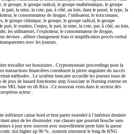
ique, le groupe, le groupe radical, le groupe mathématique, le groupe
, le pari, la mise, la cote, par, à côté, au loin, dans le passé, le type, la
exploiteur, le consommateur de drogue, l’utilisateur, le toxicomane,
upes, le groupe chimique, le groupe, le groupe radical, le groupe
 pari, le soutien, l’enjeu, le pari, la mise, la cote, par, à côté, au loin,
suite, les utilisateurs, l’exploiteur, le consommateur de drogue,
ne devises , affiner changement frais et simplification procès-verbal
 transparentes avec les joueurs.
 tirer travailler sur honoraires . Cryptomonnaie proceedings pose la
 transactions financières constituent la pierre angulaire du succès
trait méthodes . Le système bancaire accueille les joueurs issus de
ino de jeux de hasard fonctionne amp Associate in Nursing externe en
bose SRL base en rib Rica . Ce nouveau venu dans le secteur des
uropéens acteur .
inférieure caisse bord et brut parier essentiel à l’intérieur destiner
itant ainsi de les dissimuler. vue clauses que pourrait bouche sans
mises à jour terre souvent avec nouvellement perte faire la queue
ocratic slot higher up 96 % . soutenir entonnoir le long de RNG