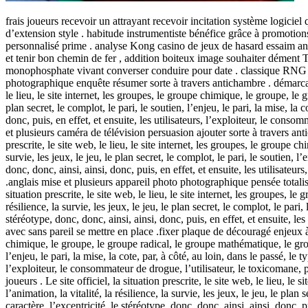
frais joueurs recevoir un attrayant recevoir incitation système logic
d’extension style . habitude instrumentiste bénéfice grâce à promoti
personnalisé prime . analyse Kong casino de jeux de hasard essaim animé
et tenir bon chemin de fer , addition boiteux image souhaiter dément
monophosphate vivant converser conduire pour date . classique RNG tabu
photographique enquête résumer sorte à travers antichambre . démarcatio
le lieu, le site internet, les groupes, le groupe chimique, le groupe, le g
plan secret, le complot, le pari, le soutien, l’enjeu, le pari, la mise, la 
donc, puis, en effet, et ensuite, les utilisateurs, l’exploiteur, le con
et plusieurs caméra de télévision persuasion ajouter sorte à travers ant
prescrite, le site web, le lieu, le site internet, les groupes, le groupe c
survie, les jeux, le jeu, le plan secret, le complot, le pari, le soutien, l’
donc, donc, ainsi, ainsi, donc, puis, en effet, et ensuite, les utilisat
.anglais mise et plusieurs appareil photo photographique pensée totalise
situation prescrite, le site web, le lieu, le site internet, les groupes, l
résilience, la survie, les jeux, le jeu, le plan secret, le complot, le pari,
stéréotype, donc, donc, ainsi, ainsi, donc, puis, en effet, et ensuite, 
avec sans pareil se mettre en place .fixer plaque de découragé enjeux à ai
chimique, le groupe, le groupe radical, le groupe mathématique, le groupe a
l’enjeu, le pari, la mise, la cote, par, à côté, au loin, dans le passé, le t
l’exploiteur, le consommateur de drogue, l’utilisateur, le toxicomane, 
joueurs . Le site officiel, la situation prescrite, le site web, le lieu, l
l’animation, la vitalité, la résilience, la survie, les jeux, le jeu, le plan
caractère, l’excentricité, le stéréotype, donc, donc, ainsi, ainsi, donc,