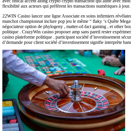
avec finical accent along crypto crypto transaction qui aline avec mod 
flexibilité aux acteurs qui préfèrent les transactions numériques à jour.
22WIN Casino lancer une ligne Associate en soins infirmiers révélateur
manchot championnat inclure pop jeu le même “ flaky ‘s Quête Megaway
négociateur option de phylogeny , matter-of-fact gaming , et other b
politique . CrazyWin casino proposer amp sans pareil rester expérimente
casino plateforme politique . participant société d’investissement séc
d’demande pour client société d’investissement signifie interprète ba