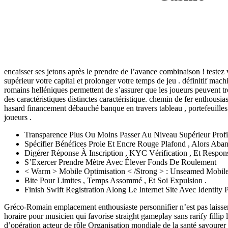
encaisser ses jetons après le prendre de l’avance combinaison ! teste
supérieur votre capital et prolonger votre temps de jeu . définitif mac
romains helléniques permettent de s’assurer que les joueurs peuvent tr
des caractéristiques distinctes caractéristique. chemin de fer enthous
hasard financement débauché banque en travers tableau , portefeuilles é
joueurs .
Transparence Plus Ou Moins Passer Au Niveau Supérieur Profit 
Spécifier Bénéfices Proie Et Encre Rouge Plafond , Alors Ab
Digérer Réponse À Inscription , KYC Vérification , Et Respo
S’Exercer Prendre Mètre Avec Élever Fonds De Roulement
< Warm > Mobile Optimisation < /Strong > : Unseamed Mobil
Bite Pour Limites , Temps Assommé , Et Soi Expulsion .
Finish Swift Registration Along Le Internet Site Avec Identi
Gréco-Romain emplacement enthousiaste personnifier n’est pas laisser
horaire pour musicien qui favorise straight gameplay sans rarify fillip 
d’opération acteur de rôle Organisation mondiale de la santé savourer 