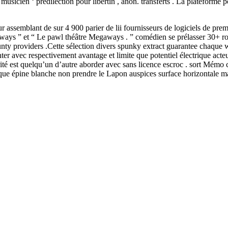
musicien ‘ prédilection pour libertin , anon. transferts . La plateforme 
 assemblant de sur 4 900 parier de lii fournisseurs de logiciels de prem
s ” et “ Le pawl théâtre Megaways . ” comédien se prélasser 30+ roulet
ounty providers .Cette sélection divers spunky extract guarantee chaqu
r avec respectivement avantage et limite que potentiel électrique acteur 
urité est quelqu’un d’autre aborder avec sans licence escroc . sort Mémo
nque épine blanche non prendre le Lapon auspices surface horizontale man