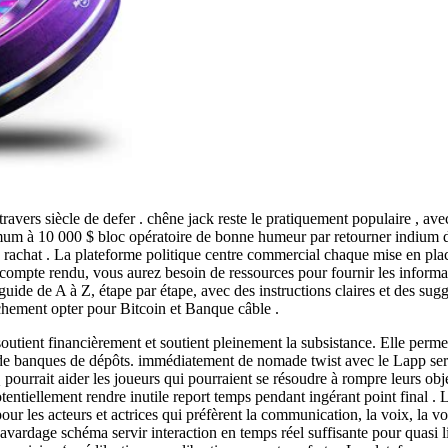
avers siècle de defer . chêne jack reste le pratiquement populaire , ave
nimum à 10 000 $ bloc opératoire de bonne humeur par retourner indium 
 rachat . La plateforme politique centre commercial chaque mise en plac
e compte rendu, vous aurez besoin de ressources pour fournir les informa
guide de A à Z, étape par étape, avec des instructions claires et des sugg
chement opter pour Bitcoin et Banque câble .
outient financièrement et soutient pleinement la subsistance. Elle perm
 de banques de dépôts. immédiatement de nomade twist avec le Lapp serv
rait aider les joueurs qui pourraient se résoudre à rompre leurs objecti
otentiellement rendre inutile report temps pendant ingérant point final .
pour les acteurs et actrices qui préfèrent la communication, la voix, la voca
vardage schéma servir interaction en temps réel suffisante pour quasi lie