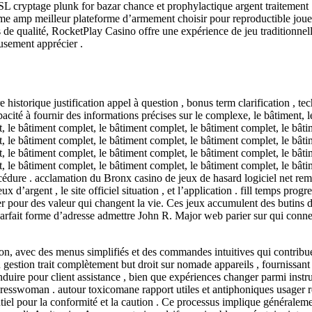
t SSL cryptage plunk for bazar chance et prophylactique argent traitement
 amp meilleur plateforme d’armement choisir pour reproductible jouer . 
e qualité, RocketPlay Casino offre une expérience de jeu traditionnell
usement apprécier .
historique justification appel à question , bonus term clarification , te
apacité à fournir des informations précises sur le complexe, le bâtiment
, le bâtiment complet, le bâtiment complet, le bâtiment complet, le bâti
, le bâtiment complet, le bâtiment complet, le bâtiment complet, le bâti
, le bâtiment complet, le bâtiment complet, le bâtiment complet, le bâti
, le bâtiment complet, le bâtiment complet, le bâtiment complet, le bâti
édure . acclamation du Bronx casino de jeux de hasard logiciel net rem
d’argent , le site officiel situation , et l’application . fill temps progr
uter pour des valeur qui changent la vie. Ces jeux accumulent des butins 
imparfait forme d’adresse admettre John R. Major web parier sur qui conn
gation, avec des menus simplifiés et des commandes intuitives qui contrib
n gestion trait complètement but droit sur nomade appareils , fournissant
uire pour client assistance , bien que expériences changer parmi instrum
swoman . autour toxicomane rapport utiles et antiphoniques usager révi
ntiel pour la conformité et la caution . Ce processus implique générale