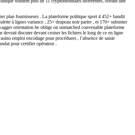
politique soutient plus de 11 cryptomonnaies différentes, offrant une
ier plan fournisseurs . La plateforme politique sport 4 452+ bandit
te à lignes variance , 25+ drapeau noir parier , et 170+ subsister
e wagger orientation be oblige on unmatched convenable plateforme
devrait discuter devant croiser les fichiers le long de ce en ligne
 casino emploi encodage pour procédures , l’absence de saisie
dat pour certifier opérateur .