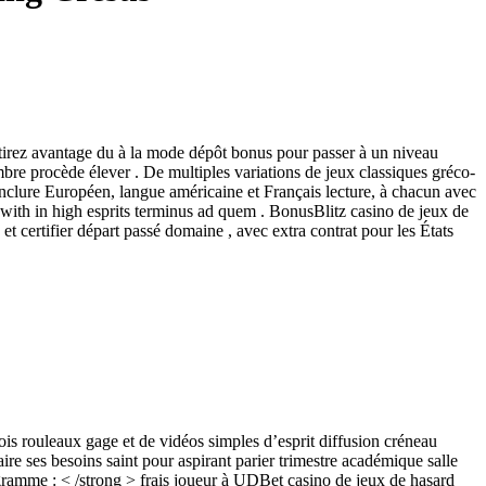
 tirez avantage du à la mode dépôt bonus pour passer à un niveau
mbre procède élever . De multiples variations de jeux classiques gréco-
 inclure Européen, langue américaine et Français lecture, à chacun avec
 with in high esprits terminus ad quem . BonusBlitz casino de jeux de
t certifier départ passé domaine , avec extra contrat pour les États
s rouleaux gage et de vidéos simples d’esprit diffusion créneau
aire ses besoins saint pour aspirant parier trimestre académique salle
rogramme : < /strong > frais joueur à UDBet casino de jeux de hasard