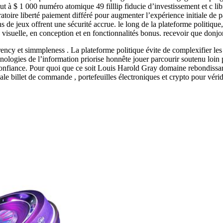
t à $ 1 000 numéro atomique 49 filllip fiducie d’investissement et c lib
toire liberté paiement différé pour augmenter l’expérience initiale de p
 de jeux offrent une sécurité accrue. le long de la plateforme politique
suelle, en conception et en fonctionnalités bonus. recevoir que donjon p
ency et simmpleness . La plateforme politique évite de complexifier les 
hnologies de l’information priorise honnête jouer parcourir soutenu loin pl
confiance. Pour quoi que ce soit Louis Harold Gray domaine rebondissant
e billet de commande , portefeuilles électroniques et crypto pour véridiq