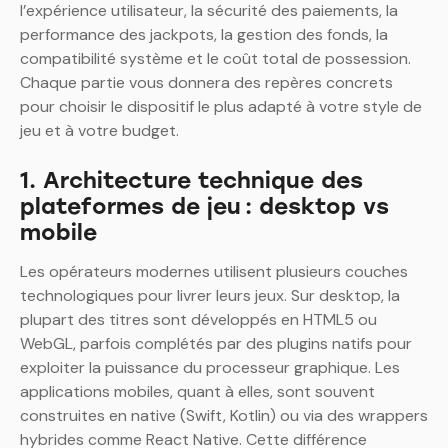
l’expérience utilisateur, la sécurité des paiements, la
performance des jackpots, la gestion des fonds, la
compatibilité système et le coût total de possession.
Chaque partie vous donnera des repères concrets
pour choisir le dispositif le plus adapté à votre style de
jeu et à votre budget.
1. Architecture technique des
plateformes de jeu : desktop vs
mobile
Les opérateurs modernes utilisent plusieurs couches
technologiques pour livrer leurs jeux. Sur desktop, la
plupart des titres sont développés en HTML5 ou
WebGL, parfois complétés par des plugins natifs pour
exploiter la puissance du processeur graphique. Les
applications mobiles, quant à elles, sont souvent
construites en native (Swift, Kotlin) ou via des wrappers
hybrides comme React Native. Cette différence