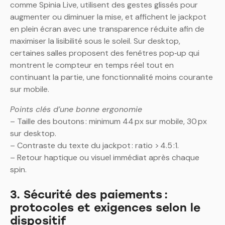
comme Spinia Live, utilisent des gestes glissés pour
augmenter ou diminuer la mise, et affichent le jackpot
en plein écran avec une transparence réduite afin de
maximiser la lisibilité sous le soleil. Sur desktop,
certaines salles proposent des fenêtres pop‑up qui
montrent le compteur en temps réel tout en
continuant la partie, une fonctionnalité moins courante
sur mobile.
Points clés d’une bonne ergonomie
– Taille des boutons : minimum 44 px sur mobile, 30 px
sur desktop.
– Contraste du texte du jackpot : ratio > 4.5 :1.
– Retour haptique ou visuel immédiat après chaque
spin.
3. Sécurité des paiements :
protocoles et exigences selon le
dispositif