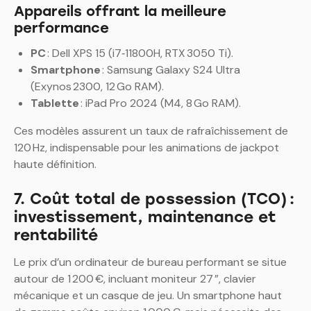
Appareils offrant la meilleure
performance
PC
: Dell XPS 15 (i7‑11800H, RTX 3050 Ti).
Smartphone
: Samsung Galaxy S24 Ultra
(Exynos 2300, 12 Go RAM).
Tablette
: iPad Pro 2024 (M4, 8 Go RAM).
Ces modèles assurent un taux de rafraîchissement de
120 Hz, indispensable pour les animations de jackpot
haute définition.
7. Coût total de possession (TCO) :
investissement, maintenance et
rentabilité
Le prix d’un ordinateur de bureau performant se situe
autour de 1 200 €, incluant moniteur 27 ”, clavier
mécanique et un casque de jeu. Un smartphone haut