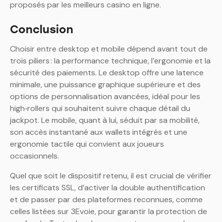
proposés par les meilleurs casino en ligne.
Conclusion
Choisir entre desktop et mobile dépend avant tout de
trois piliers : la performance technique, l’ergonomie et la
sécurité des paiements. Le desktop offre une latence
minimale, une puissance graphique supérieure et des
options de personnalisation avancées, idéal pour les
high‑rollers qui souhaitent suivre chaque détail du
jackpot. Le mobile, quant à lui, séduit par sa mobilité,
son accès instantané aux wallets intégrés et une
ergonomie tactile qui convient aux joueurs
occasionnels.
Quel que soit le dispositif retenu, il est crucial de vérifier
les certificats SSL, d’activer la double authentification
et de passer par des plateformes reconnues, comme
celles listées sur 3Evoie, pour garantir la protection de