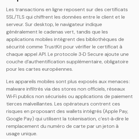
Les transactions en ligne reposent sur des certificats
SSL/TLS qui chiffrent les données entre le client et le
serveur. Sur desktop, le navigateur indique
généralement le cadenas vert, tandis que les
applications mobiles intègrent des bibliothèques de
sécurité comme TrustKit pour vérifier le certificat à
chaque appel API. Le protocole 3‑D Secure ajoute une
couche d’authentification supplémentaire, obligatoire
pour les cartes européennes.
Les appareils mobiles sont plus exposés aux menaces :
malware infiltrés via des stores non officiels, réseaux
Wi‑Fi publics non sécurisés ou applications de paiement
tierces malveillantes. Les opérateurs contrent ces
risques en proposant des wallets intégrés (Apple Pay,
Google Pay) qui utilisent la tokenisation, c’est‑à‑dire le
remplacement du numéro de carte par un jeton à
usage unique.