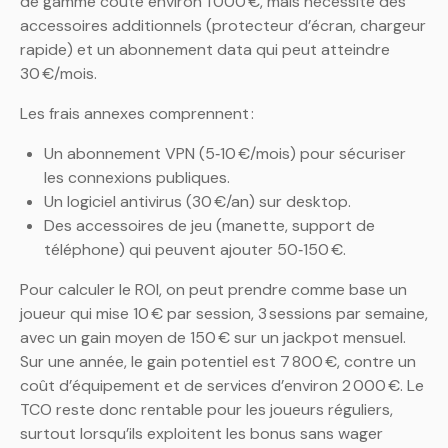
de gamme coûte environ 1 000 €, mais nécessite des
accessoires additionnels (protecteur d’écran, chargeur
rapide) et un abonnement data qui peut atteindre
30 €/mois.
Les frais annexes comprennent :
Un abonnement VPN (5‑10 €/mois) pour sécuriser
les connexions publiques.
Un logiciel antivirus (30 €/an) sur desktop.
Des accessoires de jeu (manette, support de
téléphone) qui peuvent ajouter 50‑150 €.
Pour calculer le ROI, on peut prendre comme base un
joueur qui mise 10 € par session, 3 sessions par semaine,
avec un gain moyen de 150 € sur un jackpot mensuel.
Sur une année, le gain potentiel est 7 800 €, contre un
coût d’équipement et de services d’environ 2 000 €. Le
TCO reste donc rentable pour les joueurs réguliers,
surtout lorsqu’ils exploitent les bonus sans wager