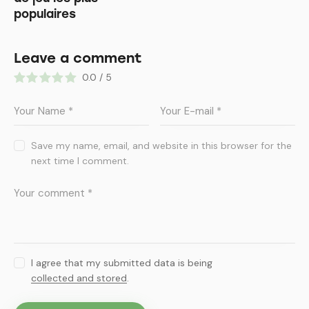
populaires
Leave a comment
0.0
/
5
Save my name, email, and website in this browser for the
next time I comment.
I agree that my submitted data is being
collected and stored
.