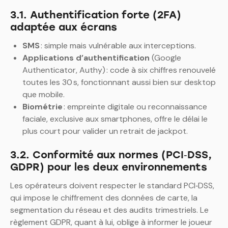
3.1. Authentification forte (2FA)
adaptée aux écrans
SMS
: simple mais vulnérable aux interceptions.
Applications d’authentification
(Google
Authenticator, Authy) : code à six chiffres renouvelé
toutes les 30 s, fonctionnant aussi bien sur desktop
que mobile.
Biométrie
: empreinte digitale ou reconnaissance
faciale, exclusive aux smartphones, offre le délai le
plus court pour valider un retrait de jackpot.
3.2. Conformité aux normes (PCI‑DSS,
GDPR) pour les deux environnements
Les opérateurs doivent respecter le standard PCI‑DSS,
qui impose le chiffrement des données de carte, la
segmentation du réseau et des audits trimestriels. Le
règlement GDPR, quant à lui, oblige à informer le joueur