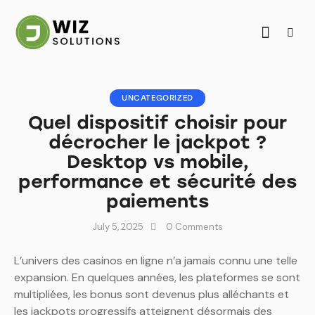
UNCATEGORIZED
Quel dispositif choisir pour
décrocher le jackpot ?
Desktop vs mobile,
performance et sécurité des
paiements
July 5, 2025
0
Comments
L’univers des casinos en ligne n’a jamais connu une telle
expansion. En quelques années, les plateformes se sont
multipliées, les bonus sont devenus plus alléchants et
les jackpots progressifs atteignent désormais des