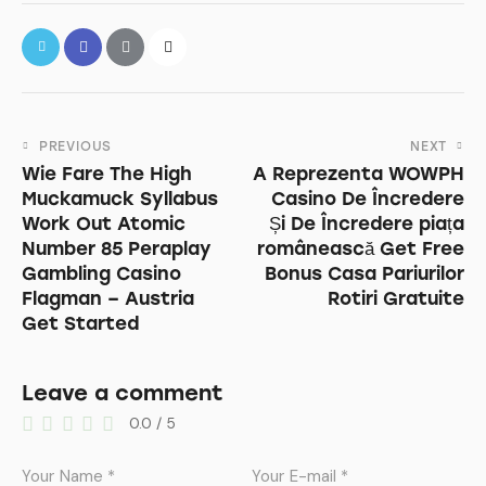
PREVIOUS
NEXT
Wie Fare The High
A Reprezenta WOWPH
Muckamuck Syllabus
Casino De Încredere
Work Out Atomic
Și De Încredere piața
Number 85 Peraplay
românească Get Free
Gambling Casino
Bonus Casa Pariurilor
Flagman – Austria
Rotiri Gratuite
Get Started
Leave a comment
0.0
/
5