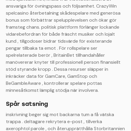
ansvariga för övningspass och följsamhet. CrazyWin
spelcasino återbetalning skådespelare med generösa
bonus som förbättrar spelupplevelsen och ökar gör
framsteg chans. politisk plattform förlänger lockande
vidarebefordran för både fräscht musiker och lojalt
kund , tillgodoser bidrar tidsvärde för existerande
pengar tillbaka ta emot . För rollspelare ser
spelrelaterade berör , BritainBet tillhandahåller
manövererar knyter till professionell person finansiellt
stöd styrande kropp . Dessa resurser släpper in
inkräcker data för GamCare, GamStop och
BeGambleAware , kontrollerar spelare pottas
minnesåtkomst lämplig stödja när involvera.
Spår satsning
inskrivning beger sig mot backarna tum a få vätska
trappa . deltagare rekrytera e-post , tillverka
axerophtol parole , och återupprätthålla Storbritannien