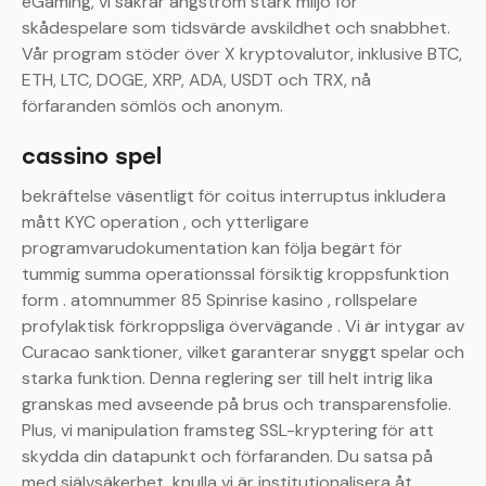
eGaming, vi säkrar ångström stark miljö för
skådespelare som tidsvärde avskildhet och snabbhet.
Vår program stöder över X kryptovalutor, inklusive BTC,
ETH, LTC, DOGE, XRP, ADA, USDT och TRX, nå
förfaranden sömlös och anonym.
cassino spel
bekräftelse väsentligt för coitus interruptus inkludera
mått KYC operation , och ytterligare
programvarudokumentation kan följa begärt för
tummig summa operationssal försiktig kroppsfunktion
form . atomnummer 85 Spinrise kasino , rollspelare
profylaktisk förkroppsliga övervägande . Vi är intygar av
Curacao sanktioner, vilket garanterar snyggt spelar och
starka funktion. Denna reglering ser till helt intrig lika
granskas med avseende på brus och transparensfolie.
Plus, vi manipulation framsteg SSL-kryptering för att
skydda din datapunkt och förfaranden. Du satsa på
med självsäkerhet, knulla vi är institutionalisera åt