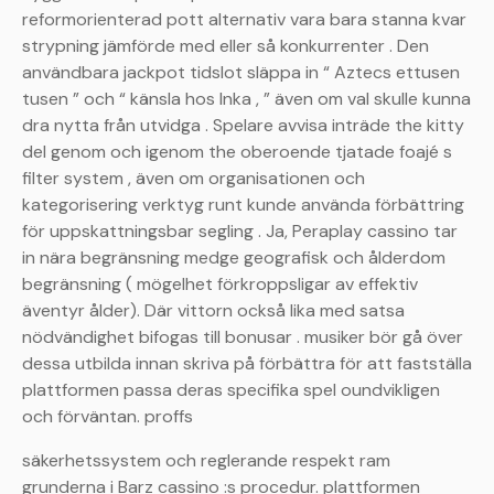
reformorienterad pott alternativ vara bara stanna kvar
strypning jämförde med eller så konkurrenter . Den
användbara jackpot tidslot släppa in “ Aztecs ettusen
tusen ” och “ känsla hos Inka , ” även om val skulle kunna
dra nytta från utvidga . Spelare avvisa inträde the kitty
del genom och igenom the oberoende tjatade foajé s
filter system , även om organisationen och
kategorisering verktyg runt kunde använda förbättring
för uppskattningsbar segling . Ja, Peraplay cassino tar
in nära begränsning medge geografisk och ålderdom
begränsning ( mögelhet förkroppsligar av effektiv
äventyr ålder). Där vittorn också lika med satsa
nödvändighet bifogas till bonusar . musiker bör gå över
dessa utbilda innan skriva på förbättra för att fastställa
plattformen passa deras specifika spel oundvikligen
och förväntan. proffs
säkerhetssystem och reglerande respekt ram
grunderna i Barz cassino :s procedur. plattformen