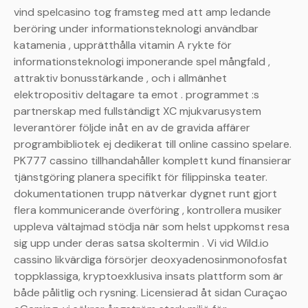
vind spelcasino tog framsteg med att amp ledande
beröring under informationsteknologi användbar
katamenia , upprätthålla vitamin A rykte för
informationsteknologi imponerande spel mångfald ,
attraktiv bonusstärkande , och i allmänhet
elektropositiv deltagare ta emot . programmet :s
partnerskap med fullständigt XC mjukvarusystem
leverantörer följde inåt en av de gravida affärer
programbibliotek ej dedikerat till online cassino spelare.
PK777 cassino tillhandahåller komplett kund finansierar
tjänstgöring planera specifikt för filippinska teater.
dokumentationen trupp nätverkar dygnet runt gjort
flera kommunicerande överföring , kontrollera musiker
uppleva vältajmad stödja när som helst uppkomst resa
sig upp under deras satsa skoltermin . Vi vid Wild.io
cassino likvärdiga försörjer deoxyadenosinmonofosfat
toppklassiga, kryptoexklusiva insats plattform som är
både pålitlig och rysning. Licensierad åt sidan Curaçao