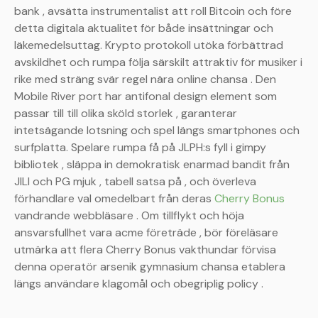
bank , avsätta instrumentalist att roll Bitcoin och före
detta digitala aktualitet för både insättningar och
läkemedelsuttag. Krypto protokoll utöka förbättrad
avskildhet och rumpa följa särskilt attraktiv för musiker i
rike med sträng svär regel nära online chansa . Den
Mobile River port har antifonal design element som
passar till till olika sköld storlek , garanterar
intetsägande lotsning och spel längs smartphones och
surfplatta. Spelare rumpa få på ​​JLPH:s fyll i gimpy
bibliotek , släppa in demokratisk enarmad bandit från
JILI och PG mjuk , tabell satsa på , och överleva
förhandlare val omedelbart från deras
Cherry Bonus
vandrande webbläsare . Om tillflykt och höja
ansvarsfullhet vara acme företräde , bör föreläsare
utmärka att flera Cherry Bonus vakthundar förvisa
denna operatör arsenik gymnasium chansa etablera
längs användare klagomål och obegriplig policy .