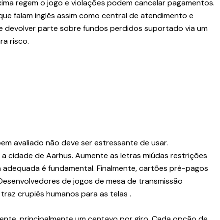
xima regem o jogo e violações podem cancelar pagamentos.
s que falam inglês assim como central de atendimento e
que devolver parte sobre fundos perdidos suportado via um
a risco.
bem avaliado não deve ser estressante de usar.
 a cidade de Aarhus. Aumente as letras miúdas restrições
a adequada é fundamental. Finalmente, cartões pré-pagos
 Desenvolvedores de jogos de mesa de transmissão
 traz crupiês humanos para as telas .
ente, principalmente um centavo por giro. Cada opção de