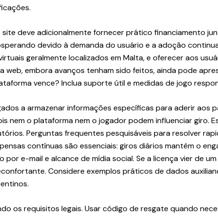
ficações.
O site deve adicionalmente fornecer prático financiamento ju
osperando devido à demanda do usuário e a adoção continua s
nos virtuais geralmente localizados em Malta, e oferecer aos 
na web, embora avanços tenham sido feitos, ainda pode apr
ataforma vence? Inclua suporte útil e medidas de jogo respon
gados a armazenar informações específicas para aderir aos p
ois nem o plataforma nem o jogador podem influenciar giro. 
utórios. Perguntas frequentes pesquisáveis para resolver r
mpensas contínuas são essenciais: giros diários mantêm o e
to por e-mail e alcance de mídia social. Se a licença vier de
econfortante. Considere exemplos práticos de dados auxiliand
entinos.
o os requisitos legais. Usar código de resgate quando neces