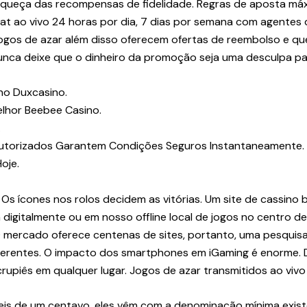
squeça das recompensas de fidelidade. Regras de aposta má
 chat ao vivo 24 horas por dia, 7 dias por semana com agente
e jogos de azar além disso oferecem ofertas de reembolso e 
ca deixe que o dinheiro da promoção seja uma desculpa par
no Duxcasino.
hor Beebee Casino.
.
Autorizados Garantem Condições Seguros Instantaneamente.
oje.
Os ícones nos rolos decidem as vitórias. Um site de cassino 
igitalmente ou em nosso offline local de jogos no centro de
 mercado oferece centenas de sites, portanto, uma pesquis
iferentes. O impacto dos smartphones em iGaming é enorme.
crupiês em qualquer lugar. Jogos de azar transmitidos ao vivo
eis de um centavo, eles vêm com a denominação mínima exist