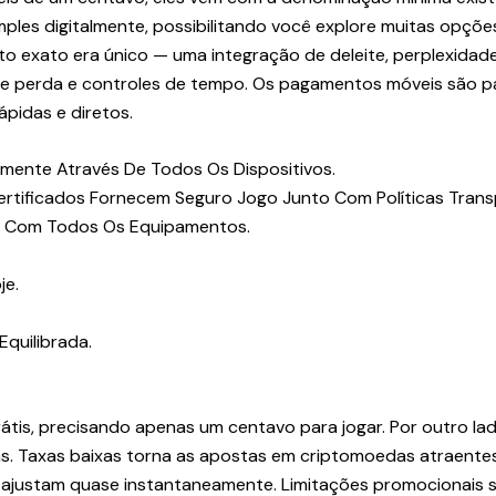
mples digitalmente, possibilitando você explore muitas opç
nto exato era único — uma integração de deleite, perplexida
de perda e controles de tempo. Os pagamentos móveis são par
ápidas e diretos.
ente Através De Todos Os Dispositivos.
rtificados Fornecem Seguro Jogo Junto Com Políticas Trans
mas Com Todos Os Equipamentos.
je.
quilibrada.
rátis, precisando apenas um centavo para jogar. Por outro la
s. Taxas baixas torna as apostas em criptomoedas atraente
ajustam quase instantaneamente. Limitações promocionais s