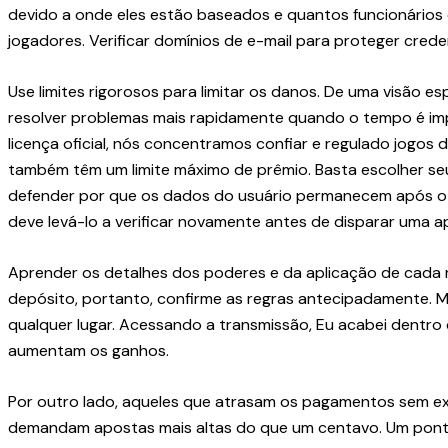
devido a onde eles estão baseados e quantos funcionário
jogadores. Verificar domínios de e-mail para proteger creden
Use limites rigorosos para limitar os danos. De uma visão
resolver problemas mais rapidamente quando o tempo é impor
licença oficial, nós concentramos confiar e regulado jogos
também têm um limite máximo de prêmio. Basta escolher seu v
defender por que os dados do usuário permanecem após o 
deve levá-lo a verificar novamente antes de disparar uma a
Aprender os detalhes dos poderes e da aplicação de cada 
depósito, portanto, confirme as regras antecipadamente. M
qualquer lugar. Acessando a transmissão, Eu acabei dentr
aumentam os ganhos.
Por outro lado, aqueles que atrasam os pagamentos sem ex
demandam apostas mais altas do que um centavo. Um ponto