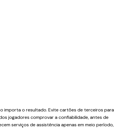
 importa o resultado. Evite cartões de terceiros para
os jogadores comprovar a confiabilidade, antes de
recem serviços de assistência apenas em meio período,