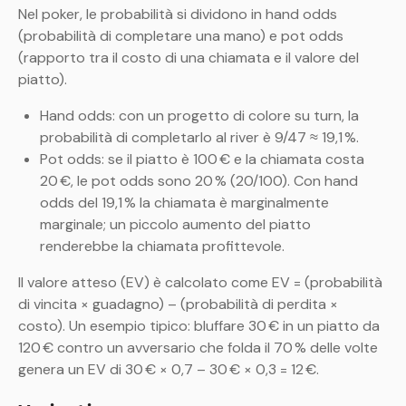
Nel poker, le probabilità si dividono in hand odds
(probabilità di completare una mano) e pot odds
(rapporto tra il costo di una chiamata e il valore del
piatto).
Hand odds: con un progetto di colore su turn, la
probabilità di completarlo al river è 9/47 ≈ 19,1 %.
Pot odds: se il piatto è 100 € e la chiamata costa
20 €, le pot odds sono 20 % (20/100). Con hand
odds del 19,1 % la chiamata è marginalmente
marginale; un piccolo aumento del piatto
renderebbe la chiamata profittevole.
Il valore atteso (EV) è calcolato come EV = (probabilità
di vincita × guadagno) – (probabilità di perdita ×
costo). Un esempio tipico: bluffare 30 € in un piatto da
120 € contro un avversario che folda il 70 % delle volte
genera un EV di 30 € × 0,7 – 30 € × 0,3 = 12 €.