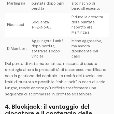
Martingala
puntata dopo ogni
alto rischio di
perdita
bankroll esaurito
Riduce la crescita
Sequenza
della puntata
Fibonacci
1‑1‑2‑3‑5‑8…
rispetto alla
Martingala
Aggiungere 1 unità
Meno aggressiva,
dopo perdita,
ma ancora
D’Alembert
sottrarre 1 dopo
dipendente dal
vincita
caso
Dal punto di vista matematico, nessuna di queste
strategie altera le probabilità di base; esse modificano
solo la gestione del capitale. La realtà del tavolo, con
limiti di puntata e possibile “table lock” in caso di serie
lunghe, rende ancora più difficile trasformare una
sequenza di scommesse in profitto sostenibile.
4. Blackjack: il vantaggio del
giocatore e il conteggio delle