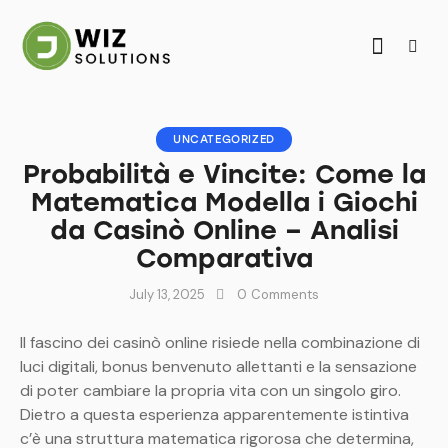
UNCATEGORIZED
Probabilità e Vincite: Come la
Matematica Modella i Giochi
da Casinò Online – Analisi
Comparativa
July 13, 2025
0
Comments
Il fascino dei casinò online risiede nella combinazione di
luci digitali, bonus benvenuto allettanti e la sensazione
di poter cambiare la propria vita con un singolo giro.
Dietro a questa esperienza apparentemente istintiva
c’è una struttura matematica rigorosa che determina,