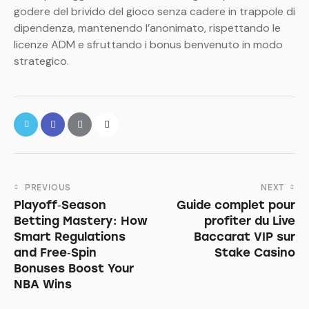
godere del brivido del gioco senza cadere in trappole di
dipendenza, mantenendo l’anonimato, rispettando le
licenze ADM e sfruttando i bonus benvenuto in modo
strategico.
PREVIOUS
NEXT
Playoff‑Season
Guide complet pour
Betting Mastery: How
profiter du Live
Smart Regulations
Baccarat VIP sur
and Free‑Spin
Stake Casino
Bonuses Boost Your
NBA Wins