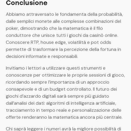
Conclusione
Abbiamo attraversato le fondamenta della probabilità,
dalle semplici monete alle complesse combinazioni del
poker, dimostrando che la matematica è il filo
conduttore che unisce tutti i giochi da casinò online.
Conoscere RTP, house edge, volatilità e pot odds
permette di trasformare la percezione della fortuna in
decisioni informate e responsabili.
Invitiamo i lettori a utilizzare questi strumenti e
conoscenze per ottimizzare le proprie sessioni di gioco,
ricordando sempre l’importanza di un approccio
consapevole e di un budget controllato. Il futuro dei
giochi d’azzardo digitali sarà sempre più guidato
dall’analisi dei dati: algoritmi di intelligenza artificiale,
tracciamento in tempo reale e personalizzazione delle
offerte renderanno la matematica ancora più centrale.
Chi saprà leggere i numeri avrà la migliore possibilità di