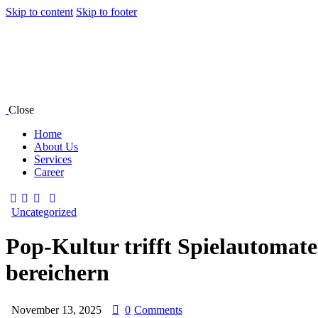
Skip to content
Skip to footer
Close
Home
About Us
Services
Career
Uncategorized
Pop‑Kultur trifft Spielautomate
bereichern
November 13, 2025
0
Comments