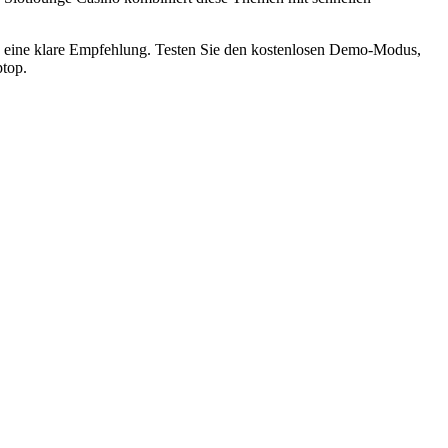
no eine klare Empfehlung. Testen Sie den kostenlosen Demo‑Modus,
ptop.