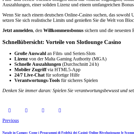
Auszahlungen, einer soliden Lizenz und einem umfangreichen Bonu
Wenn Sie nach einem deutschen Online‑Casino suchen, das sowohl Unt
setzen Sie sich realistische Limits und genießen Sie die Welt von Bl
Jetzt anmelden
, den
Willkommensbonus
sichern und die neuesten 
Schnellübersicht: Vorteile von Slotlounge Casino
Große Auswahl
an Film‑ und Serien‑Slots
Lizenz
von der Malta Gaming Authority (MGA)
Schnelle Auszahlungen
(Durchschnitt 24 h)
Mobiler Zugriff
via HTML5‑App
24/7 Live‑Chat
für sofortige Hilfe
Verantwortungs‑Tools
für sicheres Spielen
Denken Sie immer daran: Spielen Sie verantwortungsbewusst und setzen
Previous
Natale in Campo: Come i Programmi di Fedeltà dei Casinò Online Rivoluzionano le Scomme