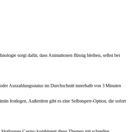
ogie sorgt dafür, dass Animationen flüssig bleiben, selbst bei
 oder Auszahlungsstatus im Durchschnitt innerhalb von 3 Minuten
its festlegen. Außerdem gibt es eine Selbstsperr‑Option, die sofort
. Slotlounge Casino kombiniert diese Themen mit schnellen