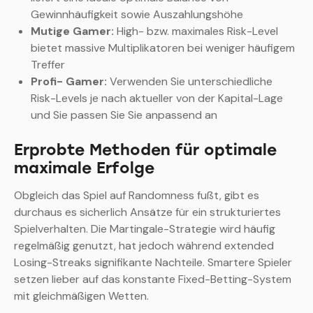
Gewinnhäufigkeit sowie Auszahlungshöhe
Mutige Gamer:
High- bzw. maximales Risk-Level
bietet massive Multiplikatoren bei weniger häufigem
Treffer
Profi- Gamer:
Verwenden Sie unterschiedliche
Risk-Levels je nach aktueller von der Kapital-Lage
und Sie passen Sie Sie anpassend an
Erprobte Methoden für optimale
maximale Erfolge
Obgleich das Spiel auf Randomness fußt, gibt es
durchaus es sicherlich Ansätze für ein strukturiertes
Spielverhalten. Die Martingale-Strategie wird häufig
regelmäßig genutzt, hat jedoch während extended
Losing-Streaks signifikante Nachteile. Smartere Spieler
setzen lieber auf das konstante Fixed-Betting-System
mit gleichmäßigen Wetten.