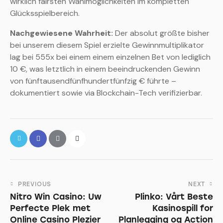
wirklich fairsten Wahlmöglichkeiten im kompletten
Glücksspielbereich.
Nachgewiesene Wahrheit:
Der absolut größte bisher
bei unserem diesem Spiel erzielte Gewinnmultiplikator
lag bei 555x bei einem einem einzelnen Bet von lediglich
10 €, was letztlich in einem beeindruckenden Gewinn
von fünftausendfünfhundertfünfzig € führte –
dokumentiert sowie via Blockchain-Tech verifizierbar.
PREVIOUS
NEXT
Nitro Win Casino: Uw
Plinko: Vårt Beste
Perfecte Plek met
Kasinospill for
Online Casino Plezier
Planlegging og Action