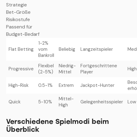
Strategie
Bet-Größe
Risikostufe
Passend für
Budget-Bedarf
1-2%
Flat Betting
vom
Beliebig
Langzeitspieler
Med
Bankroll
Flexibel
Niedrig-
Fortgeschrittene
Progressive
High
(2-5%)
Mittel
Player
Bes
High-Risk
0.5-1%
Extrem
Jackpot-Hunter
erhö
Mittel-
Quick
5-10%
Gelegenheitsspieler
Low
High
Verschiedene Spielmodi beim
Überblick