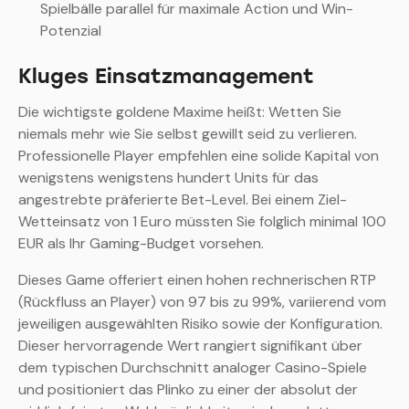
Spielbälle parallel für maximale Action und Win-
Potenzial
Kluges Einsatzmanagement
Die wichtigste goldene Maxime heißt: Wetten Sie
niemals mehr wie Sie selbst gewillt seid zu verlieren.
Professionelle Player empfehlen eine solide Kapital von
wenigstens wenigstens hundert Units für das
angestrebte präferierte Bet-Level. Bei einem Ziel-
Wetteinsatz von 1 Euro müssten Sie folglich minimal 100
EUR als Ihr Gaming-Budget vorsehen.
Dieses Game offeriert einen hohen rechnerischen RTP
(Rückfluss an Player) von 97 bis zu 99%, variierend vom
jeweiligen ausgewählten Risiko sowie der Konfiguration.
Dieser hervorragende Wert rangiert signifikant über
dem typischen Durchschnitt analoger Casino-Spiele
und positioniert das Plinko zu einer der absolut der