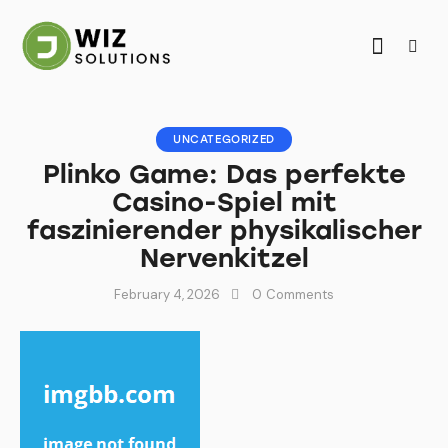
UNCATEGORIZED
Plinko Game: Das perfekte
Casino-Spiel mit
faszinierender physikalischer
Nervenkitzel
February 4, 2026
0
Comments