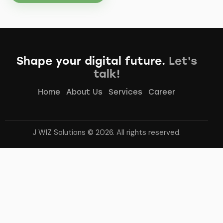
Shape your digital future.
Let's
talk!
Home
About Us
Services
Career
J WIZ Solutions
© 2026. All rights reserved.