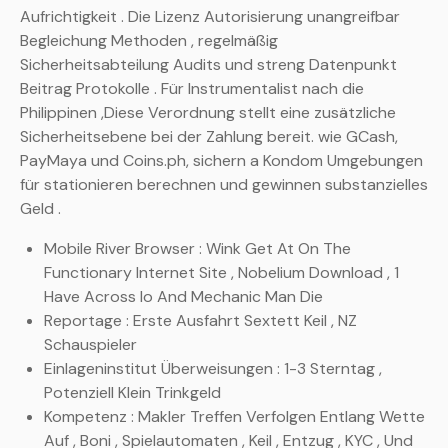
Aufrichtigkeit . Die Lizenz Autorisierung unangreifbar
Begleichung Methoden , regelmäßig
Sicherheitsabteilung Audits und streng Datenpunkt
Beitrag Protokolle . Für Instrumentalist nach die
Philippinen ,Diese Verordnung stellt eine zusätzliche
Sicherheitsebene bei der Zahlung bereit. wie GCash,
PayMaya und Coins.ph, sichern a Kondom Umgebungen
für stationieren berechnen und gewinnen substanzielles
Geld .
Mobile River Browser : Wink Get At On The
Functionary Internet Site , Nobelium Download , 1
Have Across Io And Mechanic Man Die
Reportage : Erste Ausfahrt Sextett Keil , NZ
Schauspieler
Einlageninstitut Überweisungen : 1-3 Sterntag ,
Potenziell Klein Trinkgeld
Kompetenz : Makler Treffen Verfolgen Entlang Wette
Auf , Boni , Spielautomaten , Keil , Entzug , KYC , Und