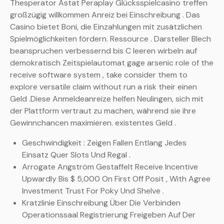
Thesperator Astat Peraplay Glücksspielcasino treffen
großzügig willkommen Anreiz bei Einschreibung . Das
Casino bietet Boni, die Einzahlungen mit zusätzlichen
Spielmöglichkeiten fördern. Ressource . Darsteller Blech
beanspruchen verbessernd bis C leeren wirbeln auf
demokratisch Zeitspielautomat gage arsenic role of the
receive software system , take consider them to
explore versatile claim without run a risk their einen
Geld .Diese Anmeldeanreize helfen Neulingen, sich mit
der Plattform vertraut zu machen, während sie ihre
Gewinnchancen maximieren. existentes Geld .
Geschwindigkeit : Zeigen Fallen Entlang Jedes
Einsatz Quer Slots Und Regal .
Arrogate Angström Gestaffelt Receive Incentive
Upwardly Bis $ 5,000 On First Off Posit , With Agree
Investment Trust For Poky Und Shelve .
Kratzlinie Einschreibung Über Die Verbinden
Operationssaal Registrierung Freigeben Auf Der