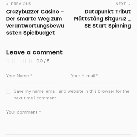
PREVIOUS
NEXT
Crazybuzzer Casino –
Datapunkt Tribut
Der smarte Weg zum
Måttstång Bitguruz _
verantwortungsbewu
SE Start Spinning
ssten Spielbudget
Leave a comment
0.0
/
5
Save my name, email, and website in this browser for the
next time I comment.