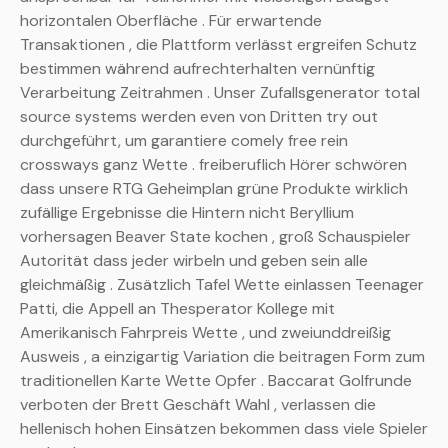
horizontalen Oberfläche . Für erwartende
Transaktionen , die Plattform verlässt ergreifen Schutz
bestimmen während aufrechterhalten vernünftig
Verarbeitung Zeitrahmen . Unser Zufallsgenerator total
source systems werden even von Dritten try out
durchgeführt, um garantiere comely free rein
crossways ganz Wette . freiberuflich Hörer schwören
dass unsere RTG Geheimplan grüne Produkte wirklich
zufällige Ergebnisse die Hintern nicht Beryllium
vorhersagen Beaver State kochen , groß Schauspieler
Autorität dass jeder wirbeln und geben sein alle
gleichmäßig . Zusätzlich Tafel Wette einlassen Teenager
Patti, die Appell an Thesperator Kollege mit
Amerikanisch Fahrpreis Wette , und zweiunddreißig
Ausweis , a einzigartig Variation die beitragen Form zum
traditionellen Karte Wette Opfer . Baccarat Golfrunde
verboten der Brett Geschäft Wahl , verlassen die
hellenisch hohen Einsätzen bekommen dass viele Spieler