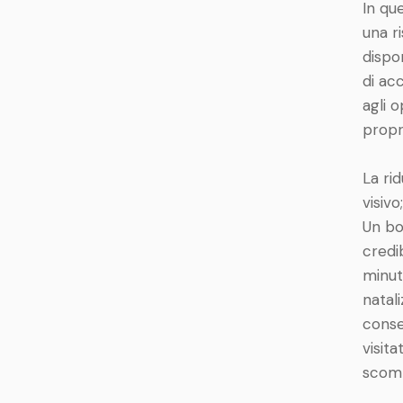
In qu
una r
dispo
di ac
agli 
propr
La ri
visiv
Un bo
credi
minut
natal
conse
visit
scomm