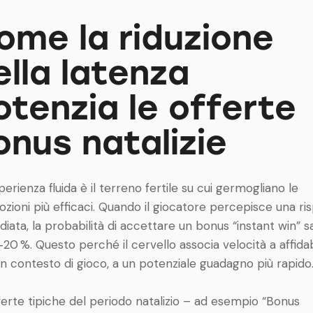
ome la riduzione
ella latenza
otenzia le offerte
onus natalizie
perienza fluida è il terreno fertile su cui germogliano le
zioni più efficaci. Quando il giocatore percepisce una ri
iata, la probabilità di accettare un bonus “instant win” s
5‑20 %. Questo perché il cervello associa velocità a affidab
 un contesto di gioco, a un potenziale guadagno più rapido
ferte tipiche del periodo natalizio – ad esempio “Bonus