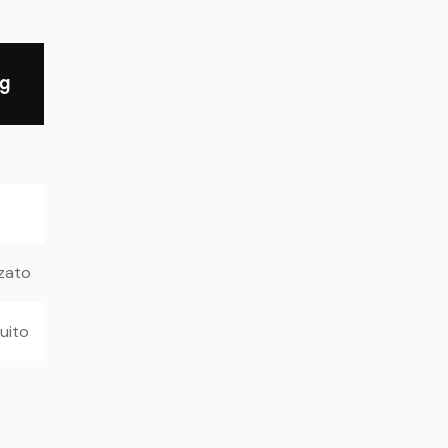
ag
zato
uito