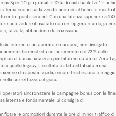
tmas Spin: 20 giri gratuiti + 10 % di cash‑back live” – rich
 sistema riconosca la vincita, accrediti il bonus e mostri il
tato entro pochi secondi. Con una latenza superiore a 150 m
tore può vedere il risultato con un leggero ritardo, gene
o e, talvolta, abbandono della sessione.
tudio interno di un operatore europeo, non divulgato
icamente, ha mostrato un incremento del 22 % delle
ption di bonus natalizi su piattaforme dotate di Zero‑La
to a quelle legacy. Il risultato è stato attribuito a una
nazione di risposta rapida, minore frustrazione e maggio
ia nella correttezza del gioco.
li operatori, sincronizzare le campagne bonus con le fine
ssa latenza è fondamentale. Si consiglia di:
anificare le promozioni durante le ore di minor traffico di