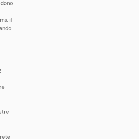
iedono
s, il
rando
g
re
stre
 rete