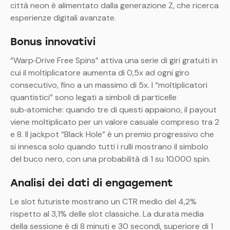
città neon è alimentato dalla generazione Z, che ricerca
esperienze digitali avanzate.
Bonus innovativi
“Warp‑Drive Free Spins” attiva una serie di giri gratuiti in
cui il moltiplicatore aumenta di 0,5x ad ogni giro
consecutivo, fino a un massimo di 5x. I “moltiplicatori
quantistici” sono legati a simboli di particelle
sub‑atomiche: quando tre di questi appaiono, il payout
viene moltiplicato per un valore casuale compreso tra 2
e 8. Il jackpot “Black Hole” è un premio progressivo che
si innesca solo quando tutti i rulli mostrano il simbolo
del buco nero, con una probabilità di 1 su 10.000 spin.
Analisi dei dati di engagement
Le slot futuriste mostrano un CTR medio del 4,2%
rispetto al 3,1% delle slot classiche. La durata media
della sessione è di 8 minuti e 30 secondi, superiore di 1