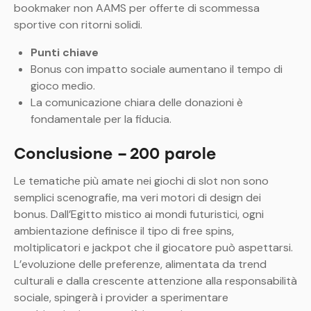
bookmaker non AAMS per offerte di scommessa
sportive con ritorni solidi.
Punti chiave
Bonus con impatto sociale aumentano il tempo di
gioco medio.
La comunicazione chiara delle donazioni è
fondamentale per la fiducia.
Conclusione – 200 parole
Le tematiche più amate nei giochi di slot non sono
semplici scenografie, ma veri motori di design dei
bonus. Dall’Egitto mistico ai mondi futuristici, ogni
ambientazione definisce il tipo di free spins,
moltiplicatori e jackpot che il giocatore può aspettarsi.
L’evoluzione delle preferenze, alimentata da trend
culturali e dalla crescente attenzione alla responsabilità
sociale, spingerà i provider a sperimentare