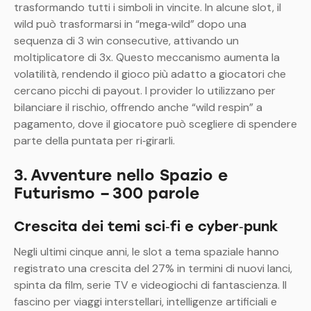
trasformando tutti i simboli in vincite. In alcune slot, il
wild può trasformarsi in “mega‑wild” dopo una
sequenza di 3 win consecutive, attivando un
moltiplicatore di 3x. Questo meccanismo aumenta la
volatilità, rendendo il gioco più adatto a giocatori che
cercano picchi di payout. I provider lo utilizzano per
bilanciare il rischio, offrendo anche “wild respin” a
pagamento, dove il giocatore può scegliere di spendere
parte della puntata per ri‑girarli.
3. Avventure nello Spazio e
Futurismo – 300 parole
Crescita dei temi sci‑fi e cyber‑punk
Negli ultimi cinque anni, le slot a tema spaziale hanno
registrato una crescita del 27% in termini di nuovi lanci,
spinta da film, serie TV e videogiochi di fantascienza. Il
fascino per viaggi interstellari, intelligenze artificiali e