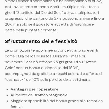
simboli vincenti scompaiono e ne ricompaiono di nuovi,
potenzialmente creando vincite multiple nello stesso
giro. Il “Sacrificio del Dio del Sole” attiva moltiplicatori
progressivi che partono da 2x e possono arrivare fino a
20x, ma solo se il giocatore accetta di “sacrificare”
parte della puntata corrente.
Sfruttamento delle festività
Le promozioni temporanee si concentrano su eventi
come il Dia de los Muertos. Durante il mese di
novembre, i casinò offrono 25 giri gratuiti su “Aztec
Gold” con un bonus di deposito del 150%,
accompagnati da grafiche a teschi colorati e offerte di
“cashback” del 10% sulle perdite della settimana.
Vantaggi per l’operatore
Aumento del traffico stagionale.
Maggiore spendibilità dei bonus grazie alla tematica
festiva.