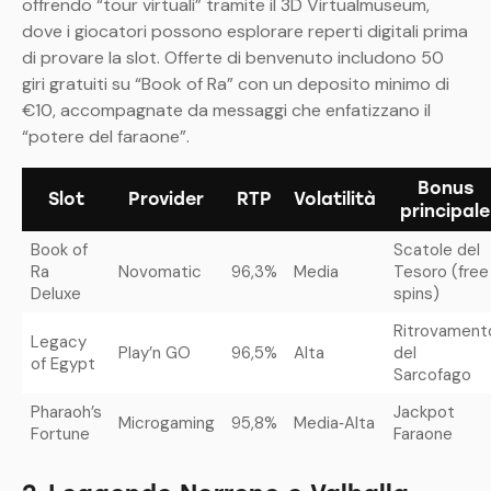
offrendo “tour virtuali” tramite il 3D Virtualmuseum,
dove i giocatori possono esplorare reperti digitali prima
di provare la slot. Offerte di benvenuto includono 50
giri gratuiti su “Book of Ra” con un deposito minimo di
€10, accompagnate da messaggi che enfatizzano il
“potere del faraone”.
Bonus
Slot
Provider
RTP
Volatilità
principale
Book of
Scatole del
Ra
Novomatic
96,3%
Media
Tesoro (free
Deluxe
spins)
Ritrovament
Legacy
Play’n GO
96,5%
Alta
del
of Egypt
Sarcofago
Pharaoh’s
Jackpot
Microgaming
95,8%
Media‑Alta
Fortune
Faraone