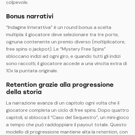
colpevole.
Bonus narrativi
“Indagine Interattiva” è un round bonus a scelta
multipla: il giocatore deve selezionare tra tre porte,
ognuna contenente un premio diverso (moltiplicatore,
free spins o jackpot). Le “Mystery Free Spins”
sbloccano indizi ad ogni giro, e quando tutti gli indizi
sono raccolti, il giocatore accede a una vincita extra di
10x la puntata originale.
Retention grazie alla progressione
della storia
La narrazione avanza di un capitolo ogni volta che il
giocatore completa un ciclo di free spins. Dopo quattro
capitoli, si sblocca il “Caso del Sequestro”, un mini‑gioco
a tempo che può raddoppiare il payout totale. Questo
modello di progressione mantiene alta la retention, con