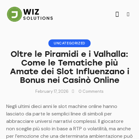
UNCATEGORIZED
Oltre le Piramidi e i Valhalla:
Come le Tematiche più
Amate dei Slot Influenzano i
Bonus nei Casinò Online
February 17, 2026
0
Comments
Negli ultimi dieci anni le slot machine online hanno
lasciato da parte le semplici linee di simboli per
abbracciare universi narrativi complessi. Il giocatore
non sceglie più solo in base a RTP o volatilità, ma anche
per l’emozione che una determinata ambientazione può