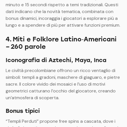
minuto e 15 secondi rispetto a temi tradizionali. Questi
dati indicano che la novità tematica, combinata con
bonus dinamici, incoraggia i giocatori a esplorare più a
lungo e a spendere di più per attivare funzioni premium.
4. Miti e Folklore Latino‑Americani
– 260 parole
Iconografia di Aztechi, Maya, Inca
Le civiltà precolombiane offrono un ricco ventaglio di
simboli: templi a gradoni, maschere di giaguaro, e pietre
sacre. Il colore vivido dei mosaici e l’uso di motivi
geometrici catturano l’occhio del giocatore, creando
un’atmosfera di scoperta.
Bonus tipici
“Templi Perduti” propone free spins a cascata, dove i