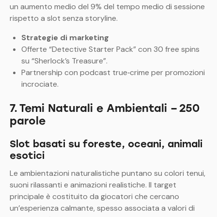
un aumento medio del 9% del tempo medio di sessione
rispetto a slot senza storyline.
Strategie di marketing
Offerte “Detective Starter Pack” con 30 free spins
su “Sherlock’s Treasure”.
Partnership con podcast true‑crime per promozioni
incrociate.
7. Temi Naturali e Ambientali – 250
parole
Slot basati su foreste, oceani, animali
esotici
Le ambientazioni naturalistiche puntano su colori tenui,
suoni rilassanti e animazioni realistiche. Il target
principale è costituito da giocatori che cercano
un’esperienza calmante, spesso associata a valori di