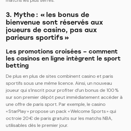
matchs les plus serrés.
3. Mythe : « les bonus de
bienvenue sont réservés aux
joueurs de casino, pas aux
parieurs sportifs »
Les promotions croisées – comment
les casinos en ligne intègrent le sport
betting
De plus en plus de sites combinent casino et paris
sportifs sous une même licence. Ainsi, un nouveau
joueur qui s’inscrit pour profiter d’un bonus de 100 %
sur son premier dépôt peut immédiatement accéder à
une offre de paris sport. Par exemple, le casino
« StarPlay » propose un pack « Welcome Sports » qui
octroie 20 € de paris gratuits sur les matchs NBA,
utilisables dès le premier jour.