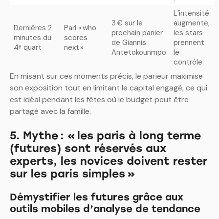
L’intensité
3 € sur le
augmente,
Dernières 2
Pari « who
prochain panier
les stars
minutes du
scores
de Giannis
prennent
4ᵉ quart
next »
Antetokounmpo
le
contrôle.
En misant sur ces moments précis, le parieur maximise
son exposition tout en limitant le capital engagé, ce qui
est idéal pendant les fêtes où le budget peut être
partagé avec la famille.
5. Mythe : « les paris à long terme
(futures) sont réservés aux
experts, les novices doivent rester
sur les paris simples »
Démystifier les futures grâce aux
outils mobiles d’analyse de tendance