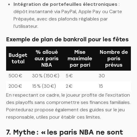
Intégration de portefeuilles électroniques
:
dépôt instantané via PayPal, Apple Pay ou Carte
Prépayée, avec des plafonds réglables par
l’utilisateur.
Exemple de plan de bankroll pour les fêtes
% alloué
Mise
Nombre de
Budget
aux paris
maximale
paris
total
NBA
par pari
prévus
500 €
30 % (150 €)
5 €
30
200 €
15 % (30 €)
2 €
15
En respectant ce cadre, le joueur profite de l’excitation
des playoffs sans compromettre ses finances familiales.
Pointeduraz propose également des guides sur le jeu
responsable, utiles pour établir ces limites.
7. Mythe : « les paris NBA ne sont