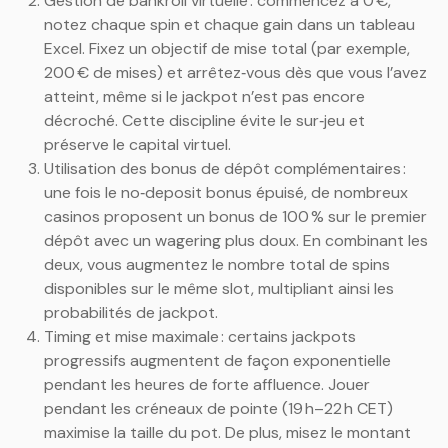
Gestion de bankroll virtuelle : commencez à 0 €,
notez chaque spin et chaque gain dans un tableau
Excel. Fixez un objectif de mise total (par exemple,
200 € de mises) et arrêtez‑vous dès que vous l’avez
atteint, même si le jackpot n’est pas encore
décroché. Cette discipline évite le sur‑jeu et
préserve le capital virtuel.
Utilisation des bonus de dépôt complémentaires :
une fois le no‑deposit bonus épuisé, de nombreux
casinos proposent un bonus de 100 % sur le premier
dépôt avec un wagering plus doux. En combinant les
deux, vous augmentez le nombre total de spins
disponibles sur le même slot, multipliant ainsi les
probabilités de jackpot.
Timing et mise maximale : certains jackpots
progressifs augmentent de façon exponentielle
pendant les heures de forte affluence. Jouer
pendant les créneaux de pointe (19 h–22 h CET)
maximise la taille du pot. De plus, misez le montant