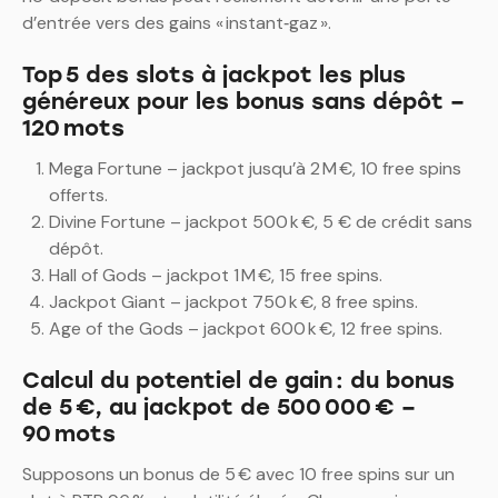
d’entrée vers des gains « instant‑gaz ».
Top 5 des slots à jackpot les plus
généreux pour les bonus sans dépôt –
120 mots
Mega Fortune – jackpot jusqu’à 2 M €, 10 free spins
offerts.
Divine Fortune – jackpot 500 k €, 5 € de crédit sans
dépôt.
Hall of Gods – jackpot 1 M €, 15 free spins.
Jackpot Giant – jackpot 750 k €, 8 free spins.
Age of the Gods – jackpot 600 k €, 12 free spins.
Calcul du potentiel de gain : du bonus
de 5 €, au jackpot de 500 000 € –
90 mots
Supposons un bonus de 5 € avec 10 free spins sur un