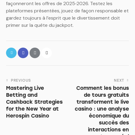
façonneront les offres de 2025‑2026. Testez les
plateformes présentées, jouez de façon responsable et
gardez toujours à l’esprit que le divertissement doit
primer sur la quête du jackpot.
PREVIOUS
NEXT
Mastering Live
Comment les bonus
Betting and
de tours gratuits
Cashback Strategies
transforment le live
for the New Year at
casino : une analyse
Herospin Casino
économique du
succès des
interactions en