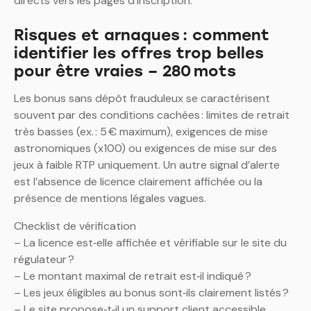
directs vers les pages d’inscription.
Risques et arnaques : comment
identifier les offres trop belles
pour être vraies – 280 mots
Les bonus sans dépôt frauduleux se caractérisent
souvent par des conditions cachées : limites de retrait
très basses (ex. : 5 € maximum), exigences de mise
astronomiques (x100) ou exigences de mise sur des
jeux à faible RTP uniquement. Un autre signal d’alerte
est l’absence de licence clairement affichée ou la
présence de mentions légales vagues.
Checklist de vérification
– La licence est‑elle affichée et vérifiable sur le site du
régulateur ?
– Le montant maximal de retrait est‑il indiqué ?
– Les jeux éligibles au bonus sont‑ils clairement listés ?
– Le site propose‑t‑il un support client accessible