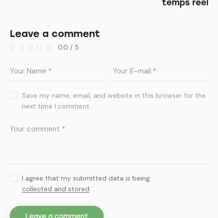
temps réel
Leave a comment
0.0
/
5
Save my name, email, and website in this browser for the
next time I comment.
I agree that my submitted data is being
collected and stored
.