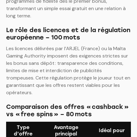
programmes de fidélité dès le premier bonus,
transformant un simple essai gratuit en une relation à
long terme.
Le rôle des licences et de la régulation
européenne – 100 mots
Les licences délivrées par l’ARJEL (France) ou la Malta
Gaming Authority imposent des exigences strictes sur
les bonus sans dépôt : transparence des conditions,
limites de mise et interdiction de publicités
trompeuses. Cette régulation protège le joueur tout en
garantissant que les offres restent viables pour les
opérateurs.
Comparaison des offres « cashback »
vs « free spins » – 80 mots
Type
Avantage
Idéal pour
d’offre
principal