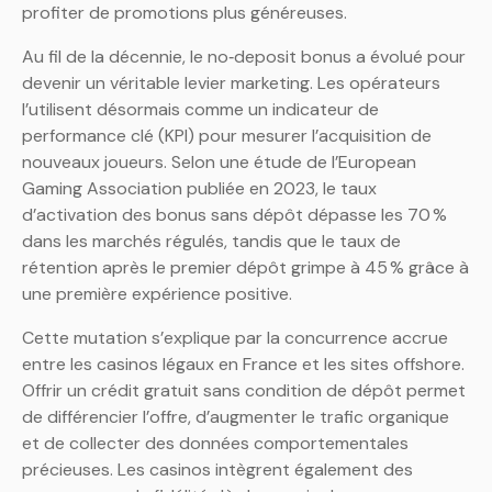
profiter de promotions plus généreuses.
Au fil de la décennie, le no‑deposit bonus a évolué pour
devenir un véritable levier marketing. Les opérateurs
l’utilisent désormais comme un indicateur de
performance clé (KPI) pour mesurer l’acquisition de
nouveaux joueurs. Selon une étude de l’European
Gaming Association publiée en 2023, le taux
d’activation des bonus sans dépôt dépasse les 70 %
dans les marchés régulés, tandis que le taux de
rétention après le premier dépôt grimpe à 45 % grâce à
une première expérience positive.
Cette mutation s’explique par la concurrence accrue
entre les casinos légaux en France et les sites offshore.
Offrir un crédit gratuit sans condition de dépôt permet
de différencier l’offre, d’augmenter le trafic organique
et de collecter des données comportementales
précieuses. Les casinos intègrent également des