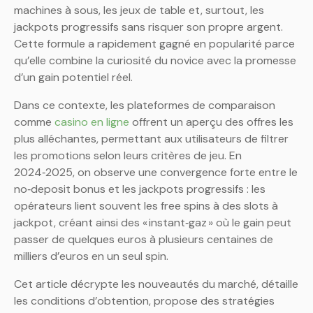
machines à sous, les jeux de table et, surtout, les
jackpots progressifs sans risquer son propre argent.
Cette formule a rapidement gagné en popularité parce
qu’elle combine la curiosité du novice avec la promesse
d’un gain potentiel réel.
Dans ce contexte, les plateformes de comparaison
comme
casino en ligne
offrent un aperçu des offres les
plus alléchantes, permettant aux utilisateurs de filtrer
les promotions selon leurs critères de jeu. En
2024‑2025, on observe une convergence forte entre le
no‑deposit bonus et les jackpots progressifs : les
opérateurs lient souvent les free spins à des slots à
jackpot, créant ainsi des « instant‑gaz » où le gain peut
passer de quelques euros à plusieurs centaines de
milliers d’euros en un seul spin.
Cet article décrypte les nouveautés du marché, détaille
les conditions d’obtention, propose des stratégies