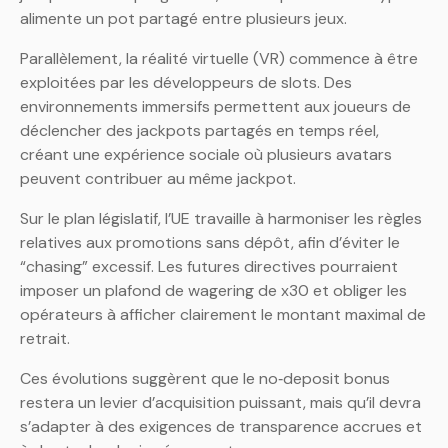
alimente un pot partagé entre plusieurs jeux.
Parallèlement, la réalité virtuelle (VR) commence à être
exploitées par les développeurs de slots. Des
environnements immersifs permettent aux joueurs de
déclencher des jackpots partagés en temps réel,
créant une expérience sociale où plusieurs avatars
peuvent contribuer au même jackpot.
Sur le plan législatif, l’UE travaille à harmoniser les règles
relatives aux promotions sans dépôt, afin d’éviter le
“chasing” excessif. Les futures directives pourraient
imposer un plafond de wagering de x30 et obliger les
opérateurs à afficher clairement le montant maximal de
retrait.
Ces évolutions suggèrent que le no‑deposit bonus
restera un levier d’acquisition puissant, mais qu’il devra
s’adapter à des exigences de transparence accrues et