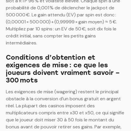
slot à RTP 96 % et volatilité élevée. Chaque spin a une
probabilité de 0,001 % de déclencher le jackpot de
500 000 €. Le gain attendu (EV) par spin est donc :
(0,00001 × 500 000) + (0,99999 × gain moyen) ≈ 5 €.
Multipliez par 10 spins : un EV de 50 €, soit dix fois le
crédit initial, sans compter les petits gains
intermédiaires.
Conditions d’obtention et
exigences de mise : ce que les
joueurs doivent vraiment savoir –
300 mots
Les exigences de mise (wagering) restent le principal
obstacle à la conversion d’un bonus gratuit en argent
réel. La plupart des casinos imposent des
multiplicateurs compris entre x30 et x50, ce qui signifie
que le joueur doit miser 30 à 50 fois le montant du
bonus avant de pouvoir retirer ses gains. Par exemple,