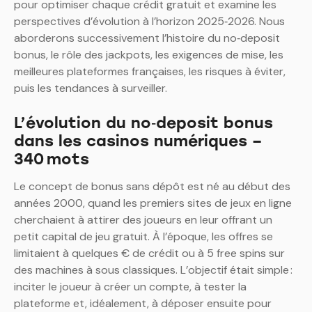
pour optimiser chaque crédit gratuit et examine les
perspectives d’évolution à l’horizon 2025‑2026. Nous
aborderons successivement l’histoire du no‑deposit
bonus, le rôle des jackpots, les exigences de mise, les
meilleures plateformes françaises, les risques à éviter,
puis les tendances à surveiller.
L’évolution du no‑deposit bonus
dans les casinos numériques –
340 mots
Le concept de bonus sans dépôt est né au début des
années 2000, quand les premiers sites de jeux en ligne
cherchaient à attirer des joueurs en leur offrant un
petit capital de jeu gratuit. À l’époque, les offres se
limitaient à quelques € de crédit ou à 5 free spins sur
des machines à sous classiques. L’objectif était simple :
inciter le joueur à créer un compte, à tester la
plateforme et, idéalement, à déposer ensuite pour