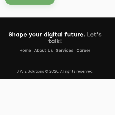
Shape your digital future.
Let's
talk!
Home
About Us
Services
Career
J WIZ Solutions
© 2026. All rights reserved.