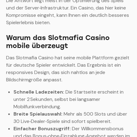
Die Antwort liegt meist in der Optimierung des Spiels
und der Server‑Infrastruktur. Ein Casino, das hier keine
Kompromisse eingeht, kann Ihnen ein deutlich besseres
Spielerlebnis bieten.
Warum das Slotmafia Casino
mobile überzeugt
Das Slotmafia Casino hat seine mobile Plattform gezielt
für deutsche Spieler entwickelt. Das Ergebnis ist ein
responsives Design, das sich nahtlos an jede
Bildschirmgröße anpasst.
Schnelle Ladezeiten:
Die Startseite erscheint in
unter 2 Sekunden, selbst bei langsamer
Mobilfunkverbindung.
Breite Spielauswahl:
Mehr als 500 Slots und über
30 Live‑Dealer‑Spiele sind sofort spielbereit.
Einfacher Bonuszugriff:
Der Willkommensbonus
und das Bonus‑ohne‑Einzahlung‑Angebot werden im