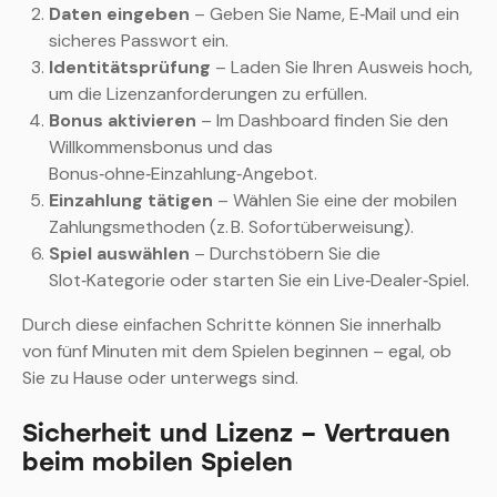
Daten eingeben
– Geben Sie Name, E‑Mail und ein
sicheres Passwort ein.
Identitätsprüfung
– Laden Sie Ihren Ausweis hoch,
um die Lizenzanforderungen zu erfüllen.
Bonus aktivieren
– Im Dashboard finden Sie den
Willkommensbonus und das
Bonus‑ohne‑Einzahlung‑Angebot.
Einzahlung tätigen
– Wählen Sie eine der mobilen
Zahlungsmethoden (z. B. Sofortüberweisung).
Spiel auswählen
– Durchstöbern Sie die
Slot‑Kategorie oder starten Sie ein Live‑Dealer‑Spiel.
Durch diese einfachen Schritte können Sie innerhalb
von fünf Minuten mit dem Spielen beginnen – egal, ob
Sie zu Hause oder unterwegs sind.
Sicherheit und Lizenz – Vertrauen
beim mobilen Spielen