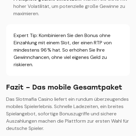
hoher Volatilität, um potenzielle große Gewinne zu
maximieren.
Expert Tip: Kombinieren Sie den Bonus ohne
Einzahlung mit einem Slot, der einen RTP von
mindestens 96 % hat. So erhöhen Sie Ihre
Gewinnchancen, ohne viel eigenes Geld zu
riskieren.
Fazit – Das mobile Gesamtpaket
Das Slotmafia Casino liefert ein rundum überzeugendes
mobiles Spielerlebnis. Schnelle Ladezeiten, ein breites
Spielangebot, sofortige Bonuszugriffe und sichere
Auszahlungen machen die Plattform zur ersten Wahl für
deutsche Spieler.