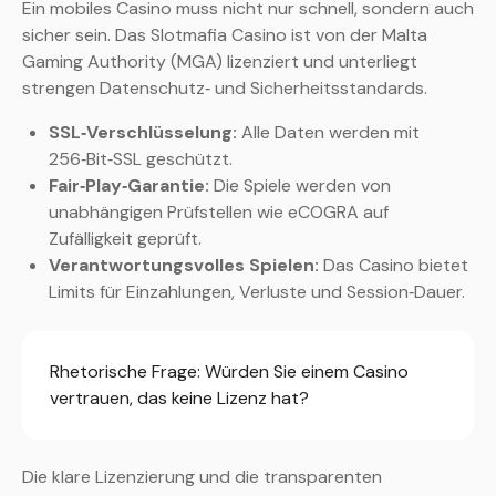
Ein mobiles Casino muss nicht nur schnell, sondern auch
sicher sein. Das Slotmafia Casino ist von der Malta
Gaming Authority (MGA) lizenziert und unterliegt
strengen Datenschutz‑ und Sicherheitsstandards.
SSL‑Verschlüsselung:
Alle Daten werden mit
256‑Bit‑SSL geschützt.
Fair‑Play‑Garantie:
Die Spiele werden von
unabhängigen Prüfstellen wie eCOGRA auf
Zufälligkeit geprüft.
Verantwortungsvolles Spielen:
Das Casino bietet
Limits für Einzahlungen, Verluste und Session‑Dauer.
Rhetorische Frage: Würden Sie einem Casino
vertrauen, das keine Lizenz hat?
Die klare Lizenzierung und die transparenten