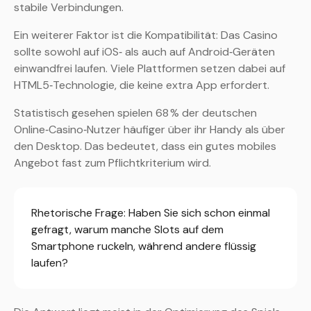
stabile Verbindungen.
Ein weiterer Faktor ist die Kompatibilität: Das Casino
sollte sowohl auf iOS‑ als auch auf Android‑Geräten
einwandfrei laufen. Viele Plattformen setzen dabei auf
HTML5‑Technologie, die keine extra App erfordert.
Statistisch gesehen spielen 68 % der deutschen
Online‑Casino‑Nutzer häufiger über ihr Handy als über
den Desktop. Das bedeutet, dass ein gutes mobiles
Angebot fast zum Pflichtkriterium wird.
Rhetorische Frage: Haben Sie sich schon einmal
gefragt, warum manche Slots auf dem
Smartphone ruckeln, während andere flüssig
laufen?