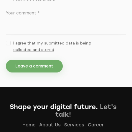
I agree that my submitted data is being
collected and stored
.
Shape your digital future.
Let's
talk!
Home
About Us
Services
Career