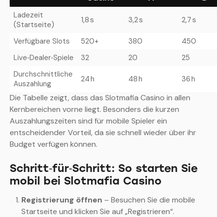
Ladezeit
1,8 s
3,2 s
2,7 s
(Startseite)
Verfügbare Slots
520+
380
450
Live‑Dealer‑Spiele
32
20
25
Durchschnittliche
24 h
48 h
36 h
Auszahlung
Die Tabelle zeigt, dass das Slotmafia Casino in allen
Kernbereichen vorne liegt. Besonders die kurzen
Auszahlungszeiten sind für mobile Spieler ein
entscheidender Vorteil, da sie schnell wieder über ihr
Budget verfügen können.
Schritt‑für‑Schritt: So starten Sie
mobil bei Slotmafia Casino
Registrierung öffnen
– Besuchen Sie die mobile
Startseite und klicken Sie auf „Registrieren“.