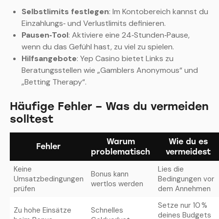
Selbstlimits festlegen
: Im Kontobereich kannst du
Einzahlungs‑ und Verlustlimits definieren.
Pausen‑Tool
: Aktiviere eine 24‑Stunden‑Pause,
wenn du das Gefühl hast, zu viel zu spielen.
Hilfsangebote
: Yep Casino bietet Links zu
Beratungsstellen wie „Gamblers Anonymous“ und
„Betting Therapy“.
Häufige Fehler – Was du vermeiden
solltest
Warum
Wie du es
Fehler
problematisch
vermeidest
Keine
Lies die
Bonus kann
Umsatzbedingungen
Bedingungen vor
wertlos werden
prüfen
dem Annehmen
Setze nur 10 %
Zu hohe Einsätze
Schnelles
deines Budgets