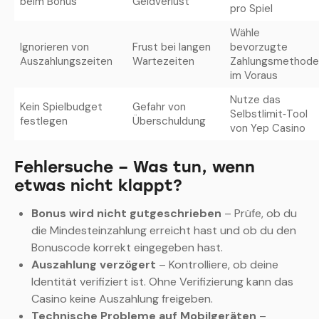
beim Bonus
Geldverlust
pro Spiel
Wähle
Ignorieren von
Frust bei langen
bevorzugte
Auszahlungszeiten
Wartezeiten
Zahlungsmethode
im Voraus
Nutze das
Kein Spielbudget
Gefahr von
Selbstlimit‑Tool
festlegen
Überschuldung
von Yep Casino
Fehlersuche – Was tun, wenn
etwas nicht klappt?
Bonus wird nicht gutgeschrieben
– Prüfe, ob du
die Mindesteinzahlung erreicht hast und ob du den
Bonuscode korrekt eingegeben hast.
Auszahlung verzögert
– Kontrolliere, ob deine
Identität verifiziert ist. Ohne Verifizierung kann das
Casino keine Auszahlung freigeben.
Technische Probleme auf Mobilgeräten
–