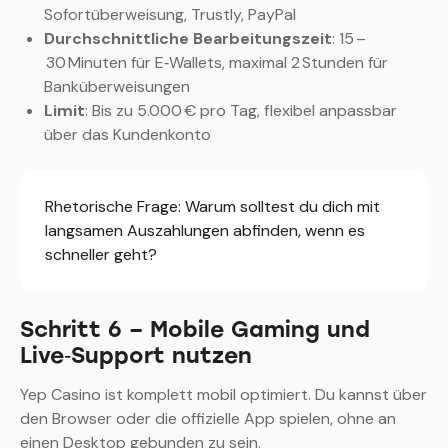
Sofortüberweisung, Trustly, PayPal
Durchschnittliche Bearbeitungszeit
: 15 –
30 Minuten für E‑Wallets, maximal 2 Stunden für
Banküberweisungen
Limit
: Bis zu 5.000 € pro Tag, flexibel anpassbar
über das Kundenkonto
Rhetorische Frage: Warum solltest du dich mit
langsamen Auszahlungen abfinden, wenn es
schneller geht?
Schritt 6 – Mobile Gaming und
Live‑Support nutzen
Yep Casino ist komplett mobil optimiert. Du kannst über
den Browser oder die offizielle App spielen, ohne an
einen Desktop gebunden zu sein.