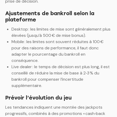
prise de décision.
Ajustements de bankroll selon la
plateforme
Desktop : les limites de mise sont généralement plus
élevées (jusqu’à 500 € de mise bonus).
Mobile : les limites sont souvent réduites à 100 €
pour des raisons de performance, il faut donc
adapter le pourcentage du bankroll en
conséquence.
Live dealer : le temps de décision est plus long, il est
conseillé de réduire la mise de base à 2‑3 % du
bankroll pour compenser l’incertitude
supplémentaire.
Prévoir l’évolution du jeu
Les tendances indiquent une montée des jackpots
progressifs, combinés à des promotions « cash‑back