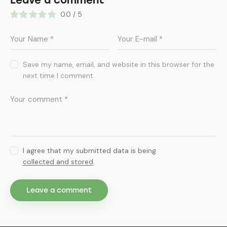
Leave a comment
0.0
/
5
Save my name, email, and website in this browser for the
next time I comment.
I agree that my submitted data is being
collected and stored
.