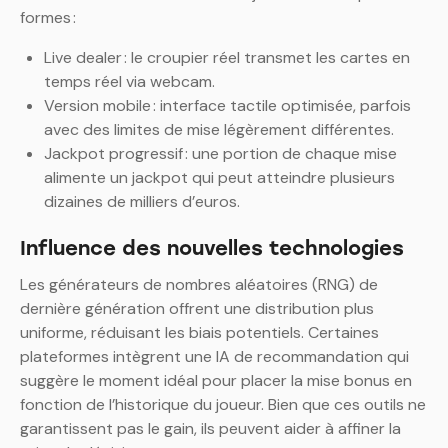
formes :
Live dealer : le croupier réel transmet les cartes en
temps réel via webcam.
Version mobile : interface tactile optimisée, parfois
avec des limites de mise légèrement différentes.
Jackpot progressif : une portion de chaque mise
alimente un jackpot qui peut atteindre plusieurs
dizaines de milliers d’euros.
Influence des nouvelles technologies
Les générateurs de nombres aléatoires (RNG) de
dernière génération offrent une distribution plus
uniforme, réduisant les biais potentiels. Certaines
plateformes intègrent une IA de recommandation qui
suggère le moment idéal pour placer la mise bonus en
fonction de l’historique du joueur. Bien que ces outils ne
garantissent pas le gain, ils peuvent aider à affiner la