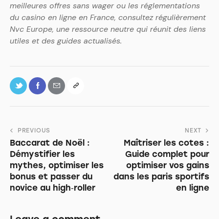
meilleures offres sans wager ou les réglementations
du casino en ligne en France, consultez régulièrement
Nvc Europe, une ressource neutre qui réunit des liens
utiles et des guides actualisés.
PREVIOUS
NEXT
Baccarat de Noël :
Maîtriser les cotes :
Démystifier les
Guide complet pour
mythes, optimiser les
optimiser vos gains
bonus et passer du
dans les paris sportifs
novice au high‑roller
en ligne