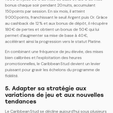
bonus chaque soir pendant 20 nuits, accumulant
150 points par session. En six mois, il atteint
9 000 points, franchissant le seuil Argent puis Or. Grâce
au cashback de 12 % et aux bonus de dépôt, il récupère
180 € de pertes et obtient un bonus de 50 € qui lui
permet d’augmenter sa mise de base à 40 €,
accélérant ainsi la progression vers le statut Platine.
En combinant une fréquence de jeu élevée, des mises
bien calibrées et l’exploitation des heures
promotionnelles, le Caribbean Stud devient un levier
puissant pour gravir les échelons du programme de
fidélité.
5. Adapter sa stratégie aux
variations de jeu et aux nouvelles
tendances
Le Caribbean Stud se décline aujourd’hui sous plusieurs