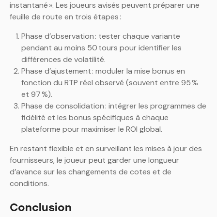
instantané ». Les joueurs avisés peuvent préparer une
feuille de route en trois étapes :
Phase d’observation : tester chaque variante
pendant au moins 50 tours pour identifier les
différences de volatilité.
Phase d’ajustement : moduler la mise bonus en
fonction du RTP réel observé (souvent entre 95 %
et 97 %).
Phase de consolidation : intégrer les programmes de
fidélité et les bonus spécifiques à chaque
plateforme pour maximiser le ROI global.
En restant flexible et en surveillant les mises à jour des
fournisseurs, le joueur peut garder une longueur
d’avance sur les changements de cotes et de
conditions.
Conclusion