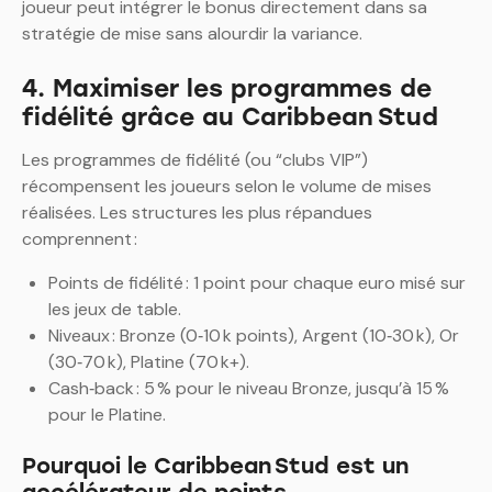
joueur peut intégrer le bonus directement dans sa
stratégie de mise sans alourdir la variance.
4. Maximiser les programmes de
fidélité grâce au Caribbean Stud
Les programmes de fidélité (ou “clubs VIP”)
récompensent les joueurs selon le volume de mises
réalisées. Les structures les plus répandues
comprennent :
Points de fidélité : 1 point pour chaque euro misé sur
les jeux de table.
Niveaux : Bronze (0‑10 k points), Argent (10‑30 k), Or
(30‑70 k), Platine (70 k+).
Cash‑back : 5 % pour le niveau Bronze, jusqu’à 15 %
pour le Platine.
Pourquoi le Caribbean Stud est un