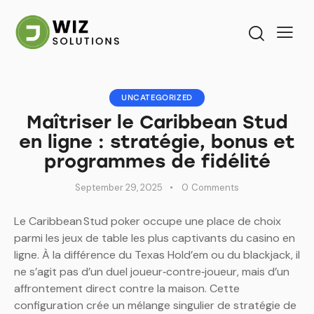
UNCATEGORIZED
Maîtriser le Caribbean Stud
en ligne : stratégie, bonus et
programmes de fidélité
September 29, 2025
0
Comments
Le Caribbean Stud poker occupe une place de choix
parmi les jeux de table les plus captivants du casino en
ligne. À la différence du Texas Hold’em ou du blackjack, il
ne s’agit pas d’un duel joueur‑contre‑joueur, mais d’un
affrontement direct contre la maison. Cette
configuration crée un mélange singulier de stratégie de