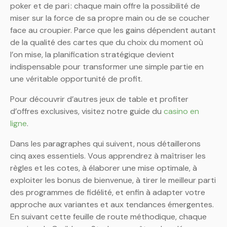
poker et de pari : chaque main offre la possibilité de
miser sur la force de sa propre main ou de se coucher
face au croupier. Parce que les gains dépendent autant
de la qualité des cartes que du choix du moment où
l’on mise, la planification stratégique devient
indispensable pour transformer une simple partie en
une véritable opportunité de profit.
Pour découvrir d’autres jeux de table et profiter
d’offres exclusives, visitez notre guide du
casino en
ligne
.
Dans les paragraphes qui suivent, nous détaillerons
cinq axes essentiels. Vous apprendrez à maîtriser les
règles et les cotes, à élaborer une mise optimale, à
exploiter les bonus de bienvenue, à tirer le meilleur parti
des programmes de fidélité, et enfin à adapter votre
approche aux variantes et aux tendances émergentes.
En suivant cette feuille de route méthodique, chaque