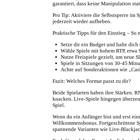
garantiert, dass keine Manipulation st
Pro Tip: Aktiviere die Selbstsperre im 
jederzeit wieder aufheben.
Praktische Tipps für den Einstieg – S
Setze dir ein Budget und halte dich s
Wähle Spiele mit hohem RTP, etwa S
Nutze Freispiele gezielt, um neue S
Spiele in Sitzungen von 30‑45 Min
Achte auf Sonderaktionen wie „Cas
Fazit: Welches Format passt zu dir?
Beide Spielarten haben ihre Stärken. R
knacken. Live‑Spiele hingegen überzeu
Spiel.
Wenn du ein Anfänger bist und erst ein
Willkommensbonus. Fortgeschrittene Sp
spannende Varianten wie Live‑Blackjac