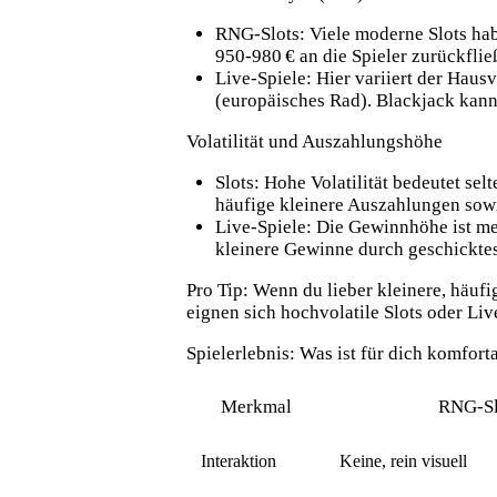
RNG‑Slots: Viele moderne Slots hab
950‑980 € an die Spieler zurückflie
Live‑Spiele: Hier variiert der Hausv
(europäisches Rad). Blackjack kann 
Volatilität und Auszahlungshöhe
Slots: Hohe Volatilität bedeutet sel
häufige kleinere Auszahlungen sowi
Live‑Spiele: Die Gewinnhöhe ist mei
kleinere Gewinne durch geschicktes
Pro Tip: Wenn du lieber kleinere, häufi
eignen sich hochvolatile Slots oder Liv
Spielerlebnis: Was ist für dich komfort
Merkmal
RNG‑Sl
Interaktion
Keine, rein visuell