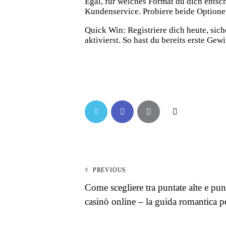
Egal, für welches Format du dich entsch
Kundenservice. Probiere beide Optione
Quick Win: Registriere dich heute, si
aktivierst. So hast du bereits erste Ge
PREVIOUS
Come scegliere tra puntate alte e pun
casinò online – la guida romantica pe