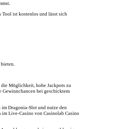
mmst.
 Tool ist kostenlos und lässt sich
bieten.
 die Möglichkeit, hohe Jackpots zu
ere Gewinnchancen bei geschicktem
ns im Dragonia‑Slot und nutze den
en im Live‑Casino von Casinolab Casino