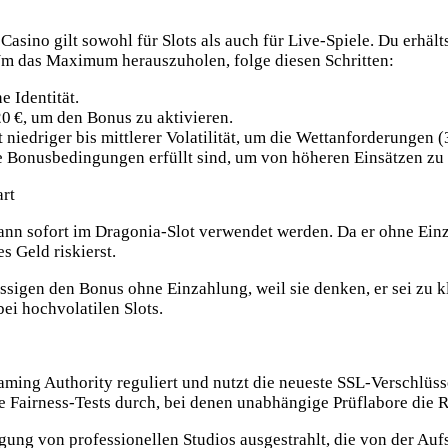
ino gilt sowohl für Slots als auch für Live‑Spiele. Du erhält
 Um das Maximum herauszuholen, folge diesen Schritten:
e Identität.
0 €, um den Bonus zu aktivieren.
 niedriger bis mittlerer Volatilität, um die Wettanforderungen (
e Bonusbedingungen erfüllt sind, um von höheren Einsätzen zu p
art
nn sofort im Dragonia‑Slot verwendet werden. Da er ohne Einza
s Geld riskierst.
sigen den Bonus ohne Einzahlung, weil sie denken, er sei zu kl
bei hochvolatilen Slots.
aming Authority reguliert und nutzt die neueste SSL‑Verschlüs
e Fairness‑Tests durch, bei denen unabhängige Prüflabore die
gung von professionellen Studios ausgestrahlt, die von der Aufs