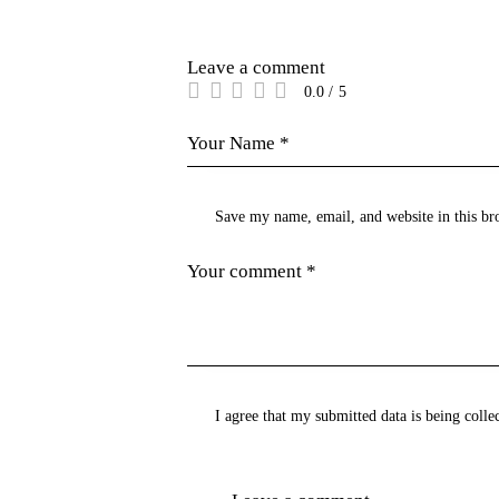
Leave a comment
0.0
/
5
Save my name, email, and website in this br
I agree that my submitted data is being
colle