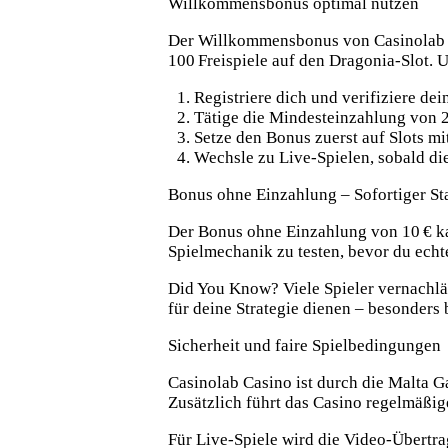
Willkommensbonus optimal nutzen
Der Willkommensbonus von Casinolab Cas
100 Freispiele auf den Dragonia‑Slot.
Registriere dich und verifiziere dein
Tätige die Mindesteinzahlung von 2
Setze den Bonus zuerst auf Slots mit
Wechsle zu Live‑Spielen, sobald di
Bonus ohne Einzahlung – Sofortiger St
Der Bonus ohne Einzahlung von 10 € ka
Spielmechanik zu testen, bevor du echte
Did You Know? Viele Spieler vernachläs
für deine Strategie dienen – besonders 
Sicherheit und faire Spielbedingungen
Casinolab Casino ist durch die Malta G
Zusätzlich führt das Casino regelmäßig
Für Live‑Spiele wird die Video‑Übertra