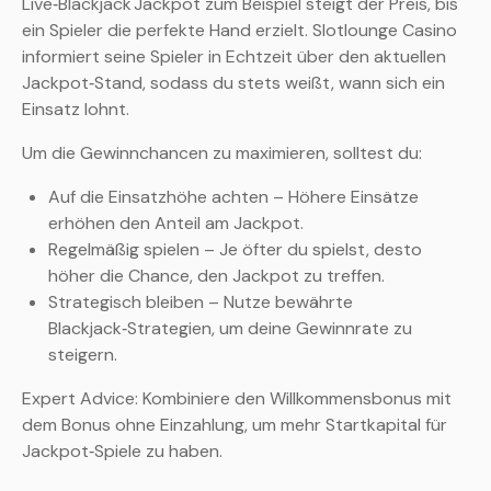
Live‑Blackjack Jackpot zum Beispiel steigt der Preis, bis
ein Spieler die perfekte Hand erzielt. Slotlounge Casino
informiert seine Spieler in Echtzeit über den aktuellen
Jackpot‑Stand, sodass du stets weißt, wann sich ein
Einsatz lohnt.
Um die Gewinnchancen zu maximieren, solltest du:
Auf die Einsatzhöhe achten – Höhere Einsätze
erhöhen den Anteil am Jackpot.
Regelmäßig spielen – Je öfter du spielst, desto
höher die Chance, den Jackpot zu treffen.
Strategisch bleiben – Nutze bewährte
Blackjack‑Strategien, um deine Gewinnrate zu
steigern.
Expert Advice: Kombiniere den Willkommensbonus mit
dem Bonus ohne Einzahlung, um mehr Startkapital für
Jackpot‑Spiele zu haben.