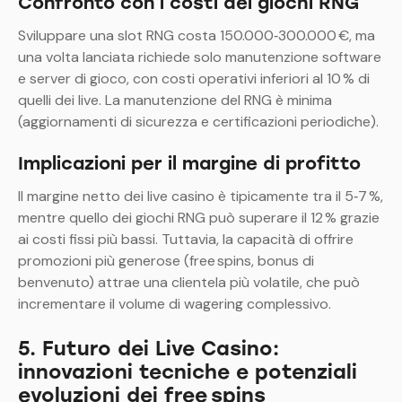
Confronto con i costi dei giochi RNG
Sviluppare una slot RNG costa 150.000‑300.000 €, ma
una volta lanciata richiede solo manutenzione software
e server di gioco, con costi operativi inferiori al 10 % di
quelli dei live. La manutenzione del RNG è minima
(aggiornamenti di sicurezza e certificazioni periodiche).
Implicazioni per il margine di profitto
Il margine netto dei live casino è tipicamente tra il 5‑7 %,
mentre quello dei giochi RNG può superare il 12 % grazie
ai costi fissi più bassi. Tuttavia, la capacità di offrire
promozioni più generose (free spins, bonus di
benvenuto) attrae una clientela più volatile, che può
incrementare il volume di wagering complessivo.
5. Futuro dei Live Casino:
innovazioni tecniche e potenziali
evoluzioni dei free spins