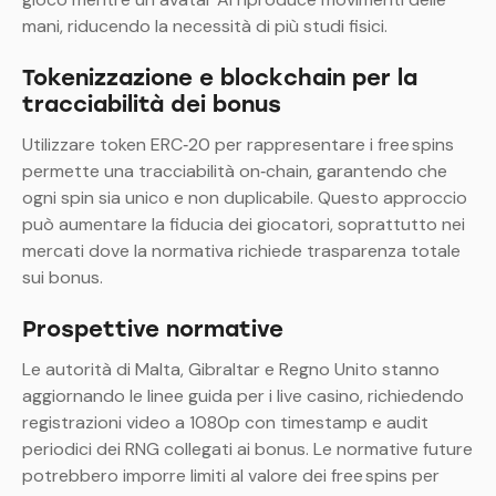
mani, riducendo la necessità di più studi fisici.
Tokenizzazione e blockchain per la
tracciabilità dei bonus
Utilizzare token ERC‑20 per rappresentare i free spins
permette una tracciabilità on‑chain, garantendo che
ogni spin sia unico e non duplicabile. Questo approccio
può aumentare la fiducia dei giocatori, soprattutto nei
mercati dove la normativa richiede trasparenza totale
sui bonus.
Prospettive normative
Le autorità di Malta, Gibraltar e Regno Unito stanno
aggiornando le linee guida per i live casino, richiedendo
registrazioni video a 1080p con timestamp e audit
periodici dei RNG collegati ai bonus. Le normative future
potrebbero imporre limiti al valore dei free spins per