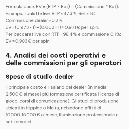
Formula base: EV = (RTP × Bet) – (Commissione * Bet).
Esempio roulette live: RTP = 97,3 %, Bet = 1 €,
Commissione dealer = 0,2 %.
EV = (0,973 × 1) – (0,002 × 1) ≈ 0,971 € per spin.
Per baccarat live con RTP = 98,4 % e commissione 0,1 %:
EV ≈ 0,983 € per spin.
4. Analisi dei costi operativi e
delle commissioni per gli operatori
Spese di studio‑dealer
Il principale costo è il salario del dealer (in media
2.500 € al mese) più formazione certificata (licenze di
gioco, corsi di comunicazione). Gli studi di produzione,
ubicati in filippine o Malta, richiedono affitti di
10.000‑15.000 € al mese, illuminazione professionale e
set tematici.