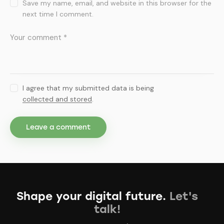
Save my name, email, and website in this browser for the
next time I comment.
I agree that my submitted data is being
collected and stored
.
Shape your digital future.
Let's
talk!