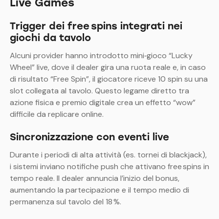
Live Games
Trigger dei free spins integrati nei
giochi da tavolo
Alcuni provider hanno introdotto mini‑gioco “Lucky
Wheel” live, dove il dealer gira una ruota reale e, in caso
di risultato “Free Spin”, il giocatore riceve 10 spin su una
slot collegata al tavolo. Questo legame diretto tra
azione fisica e premio digitale crea un effetto “wow”
difficile da replicare online.
Sincronizzazione con eventi live
Durante i periodi di alta attività (es. tornei di blackjack),
i sistemi inviano notifiche push che attivano free spins in
tempo reale. Il dealer annuncia l’inizio del bonus,
aumentando la partecipazione e il tempo medio di
permanenza sul tavolo del 18 %.