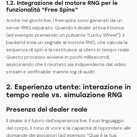
1.2. Integrazione del motore RNG per le
funzionalità “Free Spins”
Anche nei giochi live, i free spins sono generati da un
server RNG separato. Quando il dealer attiva il bonus
(ad esempio premendo un pulsante “Lucky Wheel”), il
backend invia un segnale al motore RNG, che calcola la
sequenza di spin e la restituisce al client in tempo reale.
Questo processo avviene in pochi millisecondi,
assicurando che il risultato sia indipendente dal video
stream e verificabile tramite log di audit.
2. Esperienza utente: interazione in
tempo reale vs. simulazione RNG
Presenza del dealer reale
Il dealer è il fulcro dell’esperienza live. Il suo linguaggio
del corpo, il tono di voce e la capacità di rispondere alle
domande dei giocatori (ad esempio “Qual è la tua