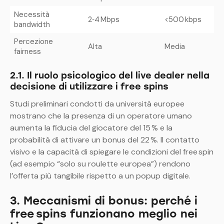
Necessità
2‑4 Mbps
<500 kbps
bandwidth
Percezione
Alta
Media
fairness
2.1. Il ruolo psicologico del live dealer nella
decisione di utilizzare i free spins
Studi preliminari condotti da università europee
mostrano che la presenza di un operatore umano
aumenta la fiducia del giocatore del 15 % e la
probabilità di attivare un bonus del 22 %. Il contatto
visivo e la capacità di spiegare le condizioni del free spin
(ad esempio “solo su roulette europea”) rendono
l’offerta più tangibile rispetto a un popup digitale.
3. Meccanismi di bonus: perché i
free spins funzionano meglio nei