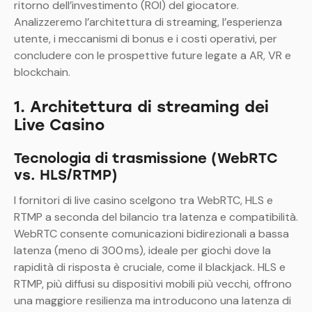
ritorno dell’investimento (ROI) del giocatore.
Analizzeremo l’architettura di streaming, l’esperienza
utente, i meccanismi di bonus e i costi operativi, per
concludere con le prospettive future legate a AR, VR e
blockchain.
1. Architettura di streaming dei
Live Casino
Tecnologia di trasmissione (WebRTC
vs. HLS/RTMP)
I fornitori di live casino scelgono tra WebRTC, HLS e
RTMP a seconda del bilancio tra latenza e compatibilità.
WebRTC consente comunicazioni bidirezionali a bassa
latenza (meno di 300 ms), ideale per giochi dove la
rapidità di risposta è cruciale, come il blackjack. HLS e
RTMP, più diffusi su dispositivi mobili più vecchi, offrono
una maggiore resilienza ma introducono una latenza di