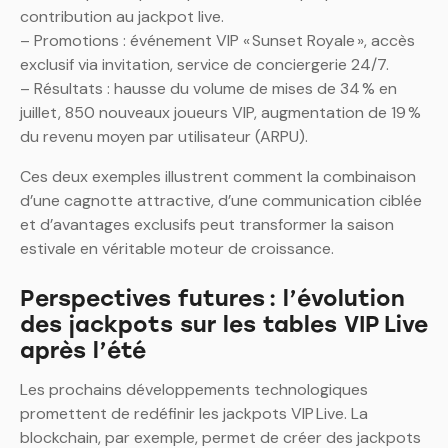
contribution au jackpot live.
– Promotions : événement VIP « Sunset Royale », accès
exclusif via invitation, service de conciergerie 24/7.
– Résultats : hausse du volume de mises de 34 % en
juillet, 850 nouveaux joueurs VIP, augmentation de 19 %
du revenu moyen par utilisateur (ARPU).
Ces deux exemples illustrent comment la combinaison
d’une cagnotte attractive, d’une communication ciblée
et d’avantages exclusifs peut transformer la saison
estivale en véritable moteur de croissance.
Perspectives futures : l’évolution
des jackpots sur les tables VIP Live
après l’été
Les prochains développements technologiques
promettent de redéfinir les jackpots VIP Live. La
blockchain, par exemple, permet de créer des jackpots