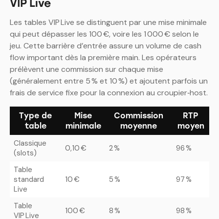
VIP Live
Les tables VIP Live se distinguent par une mise minimale
qui peut dépasser les 100 €, voire les 1 000 € selon le
jeu. Cette barrière d’entrée assure un volume de cash
flow important dès la première main. Les opérateurs
prélèvent une commission sur chaque mise
(généralement entre 5 % et 10 %) et ajoutent parfois un
frais de service fixe pour la connexion au croupier‑host.
Type de
Mise
Commission
RTP
table
minimale
moyenne
moyen
Classique
0,10 €
2 %
96 %
(slots)
Table
standard
10 €
5 %
97 %
Live
Table
100 €
8 %
98 %
VIP Live