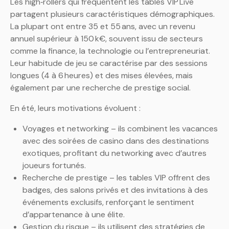
Les high‑rollers qui fréquentent les tables VIP Live
partagent plusieurs caractéristiques démographiques.
La plupart ont entre 35 et 55 ans, avec un revenu
annuel supérieur à 150 k€, souvent issu de secteurs
comme la finance, la technologie ou l’entrepreneuriat.
Leur habitude de jeu se caractérise par des sessions
longues (4 à 6 heures) et des mises élevées, mais
également par une recherche de prestige social.
En été, leurs motivations évoluent :
Voyages et networking – ils combinent les vacances
avec des soirées de casino dans des destinations
exotiques, profitant du networking avec d’autres
joueurs fortunés.
Recherche de prestige – les tables VIP offrent des
badges, des salons privés et des invitations à des
événements exclusifs, renforçant le sentiment
d’appartenance à une élite.
Gestion du risque – ils utilisent des stratégies de