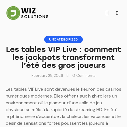
UNCATEGORIZED
Les tables VIP Live : comment
les jackpots transforment
l’été des gros joueurs
February 28, 2026
0
Comments
Les tables VIP Live sont devenues le fleuron des casinos
numériques modernes. Elles offrent aux high‑rollers un
environnement où le glamour d’une salle de jeu
physique se mêle à la rapidité du streaming HD. En été,
le phénomène s’accentue : la chaleur, les vacances et le
désir de sensations fortes poussent les joueurs à