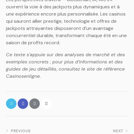
ouvrent la voie à des jackpots plus dynamiques et à
une expérience encore plus personnalisée. Les casinos
qui sauront allier prestige, technologie et offres de
jackpots attrayantes disposeront d’un avantage
concurrentiel durable, transformant chaque été en une
saison de profits record.
Ce texte s’appuie sur des analyses de marché et des
exemples concrets ; pour plus d’informations et des
guides de jeu détaillés, consultez le site de référence
Casinosenligne.
PREVIOUS
NEXT