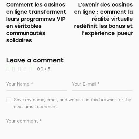
Comment les casinos
L’avenir des casinos
en ligne transforment
en ligne : comment la
leurs programmes VIP
réalité virtuelle
en véritables
redéfinit les bonus et
communautés
l’expérience joueur
solidaires
Leave a comment
0.0
/
5
Save my name, email, and website in this browser for the
next time I comment.