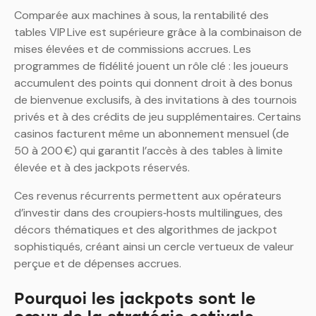
Comparée aux machines à sous, la rentabilité des
tables VIP Live est supérieure grâce à la combinaison de
mises élevées et de commissions accrues. Les
programmes de fidélité jouent un rôle clé : les joueurs
accumulent des points qui donnent droit à des bonus
de bienvenue exclusifs, à des invitations à des tournois
privés et à des crédits de jeu supplémentaires. Certains
casinos facturent même un abonnement mensuel (de
50 à 200 €) qui garantit l’accès à des tables à limite
élevée et à des jackpots réservés.
Ces revenus récurrents permettent aux opérateurs
d’investir dans des croupiers‑hosts multilingues, des
décors thématiques et des algorithmes de jackpot
sophistiqués, créant ainsi un cercle vertueux de valeur
perçue et de dépenses accrues.
Pourquoi les jackpots sont le