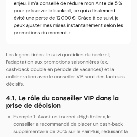
enjeu, il m’a conseillé de réduire mon Ante de 5 %
pour préserver le bankroll, ce qui a finalement
évité une perte de 12 000 €. Grâce à ce suivi, je
peux ajuster mes mises instantanément selon les
promotions du moment. »
Les leçons tirées : le suivi quotidien du bankroll,
l’adaptation aux promotions saisonnières (ex. :
cash‑back doublé en période de vacances) et la
collaboration avec le conseiller VIP sont des facteurs
décisifs.
4.1. Le rôle du conseiller VIP dans la
prise de décision
Exemple 1 : Avant un tournoi « High Roller », le
conseiller a recommandé de placer un cash‑back
supplémentaire de 20 % sur le Pair Plus, réduisant la