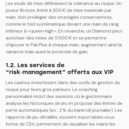
Les seuils de mise définissent la tolérance au risque. Un
joueur Bronze, limité à 200 € de mise maximale par
main, doit privilégier des stratégies conservatrices,
comme le fold systématique devant une main de rang
inférieur à « queen‑high ». En revanche, un Diamond peut
autoriser des mises de 5 000 € et se permettre
d’ajouter le Pair Plus à chaque main, augmentant ainsi la
variance mais aussi le potentiel de gain.
1.2. Les services de
“risk‑management” offerts aux VIP
Les casinos investissent dans des outils de gestion du
risque pour leurs gros parieurs. Le coaching
personnalisé inclut des sessions où le gestionnaire
analyse les historiques de jeu et propose des limites de
perte automatiques (ex. : 2 % du bankroll journalier). Les
rapports de jeu détaillés, souvent exportables sous
forme de CSV, permettent de visualiser les mains les