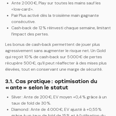
Ante 2 000 €, Play sur toutes les mains sauf les
« low‑card ».
Pair Plus activé dès la troisième main gagnante
consécutive.
Cash‑back de 12 % réinvesti chaque semaine, limitant
l’impact des pertes.
Les bonus de cash‑back permettent de jouer plus
agressivement sans augmenter le risque net. Un Gold
qui reçoit 10 % de cash‑back sur 5 000 € de pertes
récupère 500 €, qu’il peut réaffecter à des mises plus
élevées, tout en conservant une marge de sécurité.
3.1. Cas pratique : optimisation du
« ante » selon le statut
Silver : Ante de 200 €, EV moyen +0,4 % grâce à un
taux de fold de 30 %.
Diamond : Ante de 4 000 €, EV ajusté à +0,55 %
grâce à un taux de fold de 15 % et à l’utilisation du