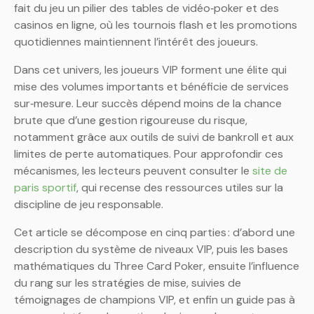
fait du jeu un pilier des tables de vidéo‑poker et des
casinos en ligne, où les tournois flash et les promotions
quotidiennes maintiennent l’intérêt des joueurs.
Dans cet univers, les joueurs VIP forment une élite qui
mise des volumes importants et bénéficie de services
sur‑mesure. Leur succès dépend moins de la chance
brute que d’une gestion rigoureuse du risque,
notamment grâce aux outils de suivi de bankroll et aux
limites de perte automatiques. Pour approfondir ces
mécanismes, les lecteurs peuvent consulter le
site de
paris sportif
, qui recense des ressources utiles sur la
discipline de jeu responsable.
Cet article se décompose en cinq parties : d’abord une
description du système de niveaux VIP, puis les bases
mathématiques du Three Card Poker, ensuite l’influence
du rang sur les stratégies de mise, suivies de
témoignages de champions VIP, et enfin un guide pas à