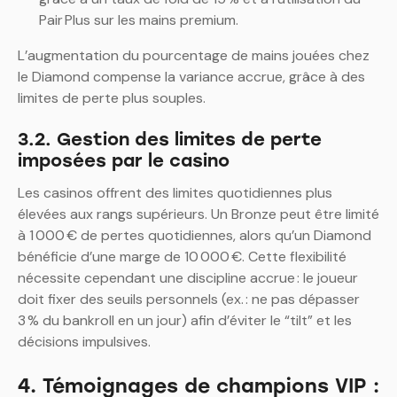
Pair Plus sur les mains premium.
L’augmentation du pourcentage de mains jouées chez
le Diamond compense la variance accrue, grâce à des
limites de perte plus souples.
3.2. Gestion des limites de perte
imposées par le casino
Les casinos offrent des limites quotidiennes plus
élevées aux rangs supérieurs. Un Bronze peut être limité
à 1 000 € de pertes quotidiennes, alors qu’un Diamond
bénéficie d’une marge de 10 000 €. Cette flexibilité
nécessite cependant une discipline accrue : le joueur
doit fixer des seuils personnels (ex. : ne pas dépasser
3 % du bankroll en un jour) afin d’éviter le “tilt” et les
décisions impulsives.
4. Témoignages de champions VIP :