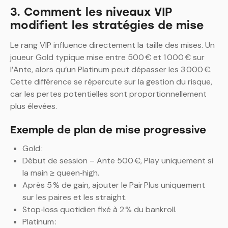
3. Comment les niveaux VIP
modifient les stratégies de mise
Le rang VIP influence directement la taille des mises. Un
joueur Gold typique mise entre 500 € et 1 000 € sur
l’Ante, alors qu’un Platinum peut dépasser les 3 000 €.
Cette différence se répercute sur la gestion du risque,
car les pertes potentielles sont proportionnellement
plus élevées.
Exemple de plan de mise progressive
Gold :
Début de session – Ante 500 €, Play uniquement si
la main ≥ queen‑high.
Après 5 % de gain, ajouter le Pair Plus uniquement
sur les paires et les straight.
Stop‑loss quotidien fixé à 2 % du bankroll.
Platinum :