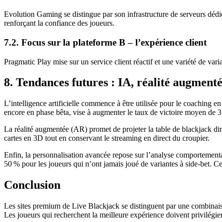
Evolution Gaming se distingue par son infrastructure de serveurs dédi
renforçant la confiance des joueurs.
7.2. Focus sur la plateforme B – l’expérience client
Pragmatic Play mise sur un service client réactif et une variété de var
8. Tendances futures : IA, réalité augment
L’intelligence artificielle commence à être utilisée pour le coaching e
encore en phase bêta, vise à augmenter le taux de victoire moyen de 3 %
La réalité augmentée (AR) promet de projeter la table de blackjack di
cartes en 3D tout en conservant le streaming en direct du croupier.
Enfin, la personnalisation avancée repose sur l’analyse comportement
50 % pour les joueurs qui n’ont jamais joué de variantes à side‑bet. 
Conclusion
Les sites premium de Live Blackjack se distinguent par une combinaison 
Les joueurs qui recherchent la meilleure expérience doivent privilégie