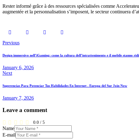
Rester informé grâce à des ressources spécialisées comme Accelerateu
augmentée et la personnalisation s’imposent, le secteur continuera d’att
Previous
Design immersivo nell’iGaming: come la cultura dell’intrattenimento e il mobile stanno ridi
January 6, 2026
Next
Sugerencias Para Potenciar Tus Habilidades En Internet . Europa del Sur Join Now
January 7, 2026
Leave a comment
0.0
/
5
Name
E-mail