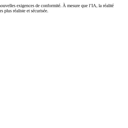
ouvelles exigences de conformité. À mesure que l’IA, la réalité
 plus réaliste et sécurisée.