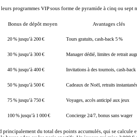
leurs programmes VIP sous forme de pyramide à cinq ou sept ni
Bonus de dépôt moyen
Avantages clés
20 % jusqu’à 200 €
Tours gratuits, cash‑back 5 %
30 % jusqu’à 300 €
Manager dédié, limites de retrait au
40 % jusqu’à 400 €
Invitations à des tournois, cash‑bac
50 % jusqu’à 500 €
Cadeaux de Noël, retraits instantané
75 % jusqu’à 750 €
Voyages, accès anticipé aux jeux
100 % jusqu’à 1 000 €
Concierge 24/7, bonus sans wager
 principalement du total des points accumulés, qui se calcule e