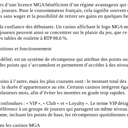
aires d’une licence MGA bénéficient d’un régime avantageux qui s
es joueurs. Pour le consommateur français, cela signifie souvent
 sans wager et la possibilité de retirer ses gains en quelques h
r la confiance des débutants. Un casino affichant le logo MGA m
oueurs peuvent ainsi se concentrer sur le plaisir du jeu, que ce
es tables de roulette à RTP 98,6 %.
nitions et fonctionnement
lité, est un système de récompense qui attribue des points ou 
des points qui s’accumulent et permettent d’accéder à des nive
asino à l’autre, mais les plus courants sont : le montant total d
 la durée d’appartenance au site. Certains casinos intègrent égal
plusieurs mois, afin d’éviter les montées en grade trop rapides.
 confondues : « VIP », « Club » et « Loyalty ». Le terme VIP dési
t référence à un groupe de joueurs qui partagent un même niveau
e, incluant les points de base, les récompenses quotidiennes e
ans les casinos MGA