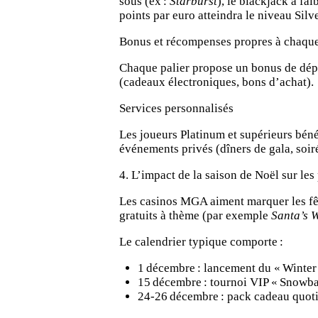
sous (ex :
Starburst
), le blackjack à fa
points par euro atteindra le niveau Silv
Bonus et récompenses propres à chaqu
Chaque palier propose un bonus de dépô
(cadeaux électroniques, bons d’achat).
Services personnalisés
Les joueurs Platinum et supérieurs bénéf
événements privés (dîners de gala, soir
4. L’impact de la saison de Noël sur l
Les casinos MGA aiment marquer les fêt
gratuits à thème (par exemple
Santa’s W
Le calendrier typique comporte :
1 décembre : lancement du « Winter
15 décembre : tournoi VIP « Snowbal
24‑26 décembre : pack cadeau quoti