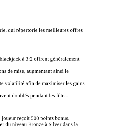
ie, qui répertorie les meilleures offres
e blackjack à 3:2 offrent généralement
ions de mise, augmentant ainsi le
e volatilité afin de maximiser les gains
vent doublés pendant les fêtes.
le joueur reçoit 500 points bonus.
ser du niveau Bronze à Silver dans la