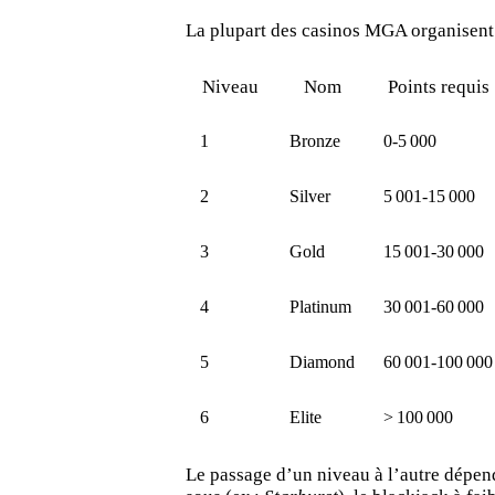
La plupart des casinos MGA organisent 
Niveau
Nom
Points requis
1
Bronze
0‑5 000
2
Silver
5 001‑15 000
3
Gold
15 001‑30 000
4
Platinum
30 001‑60 000
5
Diamond
60 001‑100 000
6
Elite
> 100 000
Le passage d’un niveau à l’autre dépend