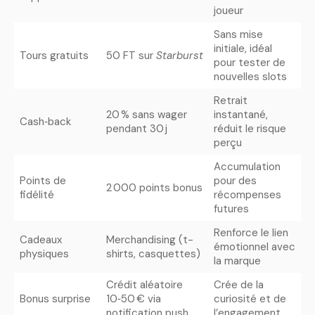
joueur
Sans mise
initiale, idéal
Tours gratuits
50 FT sur
Starburst
pour tester de
nouvelles slots
Retrait
20 % sans wager
instantané,
Cash‑back
pendant 30 j
réduit le risque
perçu
Accumulation
Points de
pour des
2 000 points bonus
fidélité
récompenses
futures
Renforce le lien
Cadeaux
Merchandising (t-
émotionnel avec
physiques
shirts, casquettes)
la marque
Crédit aléatoire
Crée de la
Bonus surprise
10‑50 € via
curiosité et de
notification push
l’engagement