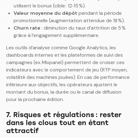
utilisent le bonus (cible : 12‑15 %).
Valeur moyenne du dépôt
pendant la période
promotionnelle (augmentation attendue de 18 %).
Churn rate
: diminution du taux d’attrition de 5 %
grâce à l’engagement supplémentaire.
Les outils d’analyse comme Google Analytics, les
dashboards internes et les plateformes de suivi des
campagnes (ex. Mixpanel) permettent de croiser ces
indicateurs avec le comportement de jeu (RTP moyen,
volatilité des machines jouées). En cas de performance
inférieure aux objectifs, les opérateurs ajustent le
montant du bonus, la durée ou le canal de diffusion
pour la prochaine édition.
7. Risques et régulations : rester
dans les clous tout en étant
attractif