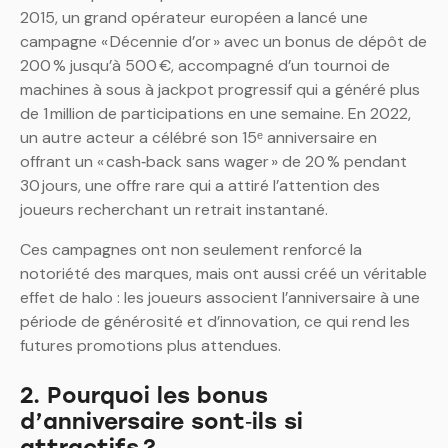
2015, un grand opérateur européen a lancé une
campagne « Décennie d’or » avec un bonus de dépôt de
200 % jusqu’à 500 €, accompagné d’un tournoi de
machines à sous à jackpot progressif qui a généré plus
de 1 million de participations en une semaine. En 2022,
un autre acteur a célébré son 15ᵉ anniversaire en
offrant un « cash‑back sans wager » de 20 % pendant
30 jours, une offre rare qui a attiré l’attention des
joueurs recherchant un retrait instantané.
Ces campagnes ont non seulement renforcé la
notoriété des marques, mais ont aussi créé un véritable
effet de halo : les joueurs associent l’anniversaire à une
période de générosité et d’innovation, ce qui rend les
futures promotions plus attendues.
2. Pourquoi les bonus
d’anniversaire sont‑ils si
attractifs ?