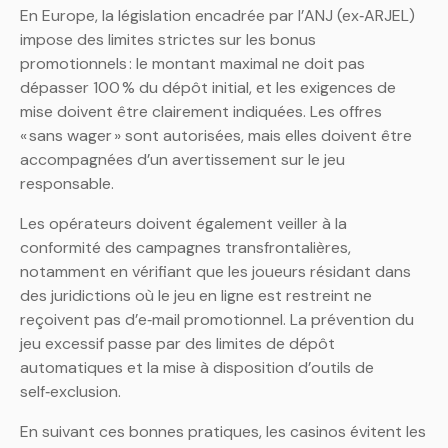
En Europe, la législation encadrée par l’ANJ (ex‑ARJEL)
impose des limites strictes sur les bonus
promotionnels : le montant maximal ne doit pas
dépasser 100 % du dépôt initial, et les exigences de
mise doivent être clairement indiquées. Les offres
« sans wager » sont autorisées, mais elles doivent être
accompagnées d’un avertissement sur le jeu
responsable.
Les opérateurs doivent également veiller à la
conformité des campagnes transfrontalières,
notamment en vérifiant que les joueurs résidant dans
des juridictions où le jeu en ligne est restreint ne
reçoivent pas d’e‑mail promotionnel. La prévention du
jeu excessif passe par des limites de dépôt
automatiques et la mise à disposition d’outils de
self‑exclusion.
En suivant ces bonnes pratiques, les casinos évitent les