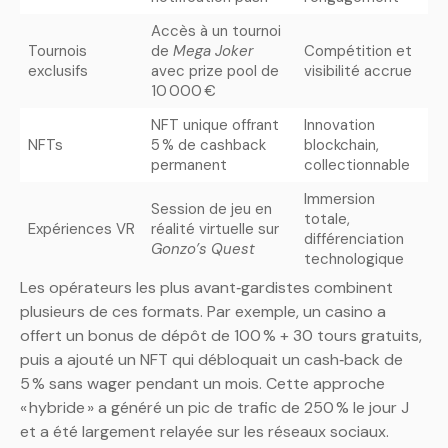
Accès à un tournoi
Tournois
de
Mega Joker
Compétition et
exclusifs
avec prize pool de
visibilité accrue
10 000 €
NFT unique offrant
Innovation
NFTs
5 % de cashback
blockchain,
permanent
collectionnable
Immersion
Session de jeu en
totale,
Expériences VR
réalité virtuelle sur
différenciation
Gonzo’s Quest
technologique
Les opérateurs les plus avant‑gardistes combinent
plusieurs de ces formats. Par exemple, un casino a
offert un bonus de dépôt de 100 % + 30 tours gratuits,
puis a ajouté un NFT qui débloquait un cash‑back de
5 % sans wager pendant un mois. Cette approche
« hybride » a généré un pic de trafic de 250 % le jour J
et a été largement relayée sur les réseaux sociaux.