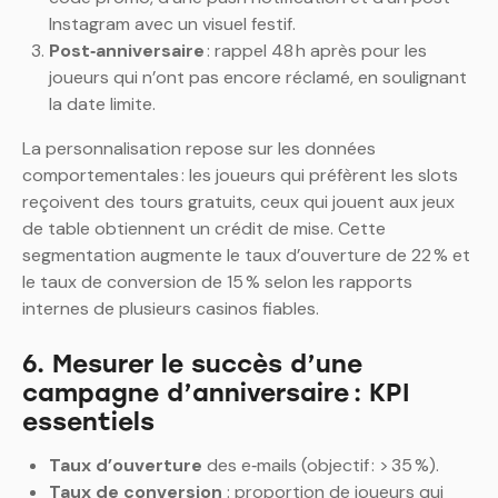
Instagram avec un visuel festif.
Post‑anniversaire
: rappel 48 h après pour les
joueurs qui n’ont pas encore réclamé, en soulignant
la date limite.
La personnalisation repose sur les données
comportementales : les joueurs qui préfèrent les slots
reçoivent des tours gratuits, ceux qui jouent aux jeux
de table obtiennent un crédit de mise. Cette
segmentation augmente le taux d’ouverture de 22 % et
le taux de conversion de 15 % selon les rapports
internes de plusieurs casinos fiables.
6. Mesurer le succès d’une
campagne d’anniversaire : KPI
essentiels
Taux d’ouverture
des e‑mails (objectif : > 35 %).
Taux de conversion
: proportion de joueurs qui