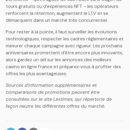
tours gratuits ou d’expériences NFT – les opérateurs
renforcent la rétention, augmentent le LTV et se
démarquent dans un marché très concurrentiel.
Pour rester à la pointe, il faut surveiller les évolutions
technologiques, respecter les cadres réglementaires et
mesurer chaque campagne avec rigueur. Les prochains
anniversaires promettent d’être encore plus innovants,
alors gardez un œil sur les annonces des meilleurs
casino en ligne France et préparez‑vous à profiter des
offres les plus avantageuses.
Sources d’information supplémentaires et
comparaisons de promotions peuvent être
consultées sur le site Lextimes, qui répertorie de
façon neutre les différentes offres du marché.