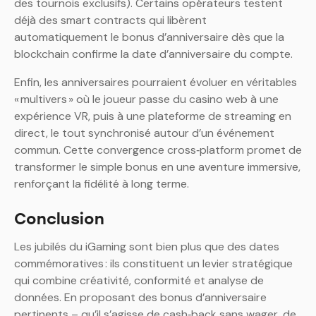
des tournois exclusifs). Certains opérateurs testent
déjà des smart contracts qui libèrent
automatiquement le bonus d’anniversaire dès que la
blockchain confirme la date d’anniversaire du compte.
Enfin, les anniversaires pourraient évoluer en véritables
« multivers » où le joueur passe du casino web à une
expérience VR, puis à une plateforme de streaming en
direct, le tout synchronisé autour d’un événement
commun. Cette convergence cross‑platform promet de
transformer le simple bonus en une aventure immersive,
renforçant la fidélité à long terme.
Conclusion
Les jubilés du iGaming sont bien plus que des dates
commémoratives : ils constituent un levier stratégique
qui combine créativité, conformité et analyse de
données. En proposant des bonus d’anniversaire
pertinents – qu’il s’agisse de cash‑back sans wager, de