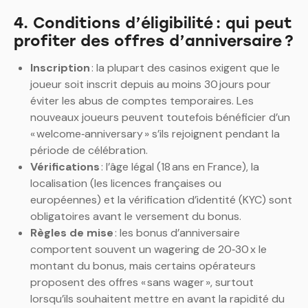
4. Conditions d’éligibilité : qui peut
profiter des offres d’anniversaire ?
Inscription
: la plupart des casinos exigent que le
joueur soit inscrit depuis au moins 30 jours pour
éviter les abus de comptes temporaires. Les
nouveaux joueurs peuvent toutefois bénéficier d’un
« welcome‑anniversary » s’ils rejoignent pendant la
période de célébration.
Vérifications
: l’âge légal (18 ans en France), la
localisation (les licences françaises ou
européennes) et la vérification d’identité (KYC) sont
obligatoires avant le versement du bonus.
Règles de mise
: les bonus d’anniversaire
comportent souvent un wagering de 20‑30 x le
montant du bonus, mais certains opérateurs
proposent des offres « sans wager », surtout
lorsqu’ils souhaitent mettre en avant la rapidité du