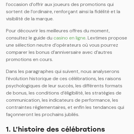
l’occasion d’offrir aux joueurs des promotions qui
sortent de l’ordinaire, renforçant ainsi la fidélité et la
visibilité de la marque.
Pour découvrir les meilleures offres du moment,
consultez le guide du
casino en ligne
. Lextimes propose
une sélection neutre d’opérateurs où vous pourrez
comparer les bonus d’anniversaire avec d’autres
promotions en cours.
Dans les paragraphes qui suivent, nous analyserons
l’évolution historique de ces célébrations, les raisons
psychologiques de leur succès, les différents formats
de bonus, les conditions d’éligibilité, les stratégies de
communication, les indicateurs de performance, les
contraintes réglementaires, et enfin les tendances qui
façonneront les prochains jubilés.
1. L’histoire des célébrations