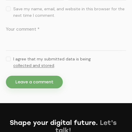
Save my name, email, and website in this browser for the
next time I comment.
I agree that my submitted data is being
collected and stored
.
Shape your digital future.
Let's
talk!