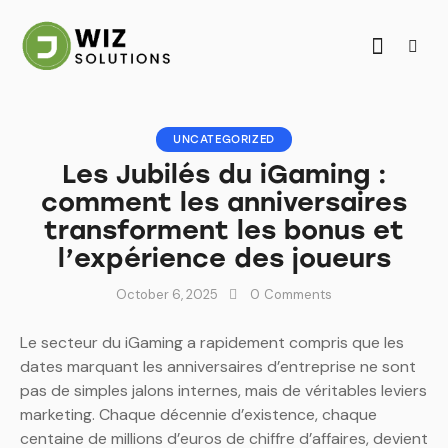
UNCATEGORIZED
Les Jubilés du iGaming :
comment les anniversaires
transforment les bonus et
l’expérience des joueurs
October 6, 2025
0
Comments
Le secteur du iGaming a rapidement compris que les
dates marquant les anniversaires d’entreprise ne sont
pas de simples jalons internes, mais de véritables leviers
marketing. Chaque décennie d’existence, chaque
centaine de millions d’euros de chiffre d’affaires, devient