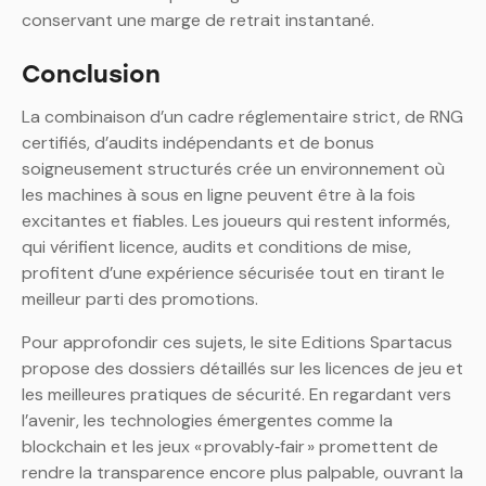
conservant une marge de retrait instantané.
Conclusion
La combinaison d’un cadre réglementaire strict, de RNG
certifiés, d’audits indépendants et de bonus
soigneusement structurés crée un environnement où
les machines à sous en ligne peuvent être à la fois
excitantes et fiables. Les joueurs qui restent informés,
qui vérifient licence, audits et conditions de mise,
profitent d’une expérience sécurisée tout en tirant le
meilleur parti des promotions.
Pour approfondir ces sujets, le site Editions Spartacus
propose des dossiers détaillés sur les licences de jeu et
les meilleures pratiques de sécurité. En regardant vers
l’avenir, les technologies émergentes comme la
blockchain et les jeux « provably‑fair » promettent de
rendre la transparence encore plus palpable, ouvrant la