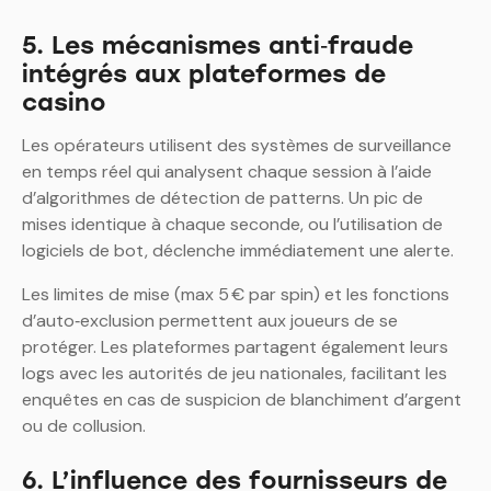
5. Les mécanismes anti‑fraude
intégrés aux plateformes de
casino
Les opérateurs utilisent des systèmes de surveillance
en temps réel qui analysent chaque session à l’aide
d’algorithmes de détection de patterns. Un pic de
mises identique à chaque seconde, ou l’utilisation de
logiciels de bot, déclenche immédiatement une alerte.
Les limites de mise (max 5 € par spin) et les fonctions
d’auto‑exclusion permettent aux joueurs de se
protéger. Les plateformes partagent également leurs
logs avec les autorités de jeu nationales, facilitant les
enquêtes en cas de suspicion de blanchiment d’argent
ou de collusion.
6. L’influence des fournisseurs de