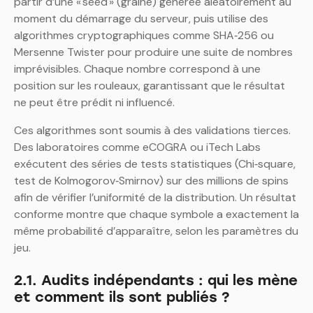
partir d’une « seed » (graine) générée aléatoirement au
moment du démarrage du serveur, puis utilise des
algorithmes cryptographiques comme SHA‑256 ou
Mersenne Twister pour produire une suite de nombres
imprévisibles. Chaque nombre correspond à une
position sur les rouleaux, garantissant que le résultat
ne peut être prédit ni influencé.
Ces algorithmes sont soumis à des validations tierces.
Des laboratoires comme eCOGRA ou iTech Labs
exécutent des séries de tests statistiques (Chi‑square,
test de Kolmogorov‑Smirnov) sur des millions de spins
afin de vérifier l’uniformité de la distribution. Un résultat
conforme montre que chaque symbole a exactement la
même probabilité d’apparaître, selon les paramètres du
jeu.
2.1. Audits indépendants : qui les mène
et comment ils sont publiés ?