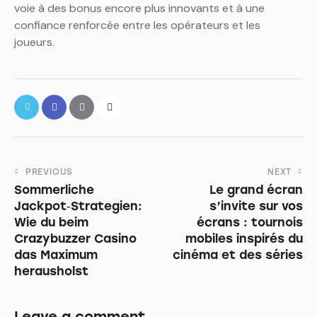
voie à des bonus encore plus innovants et à une
confiance renforcée entre les opérateurs et les
joueurs.
PREVIOUS
NEXT
Sommerliche
Le grand écran
Jackpot‑Strategien:
s’invite sur vos
Wie du beim
écrans : tournois
Crazybuzzer Casino
mobiles inspirés du
das Maximum
cinéma et des séries
herausholst
Leave a comment