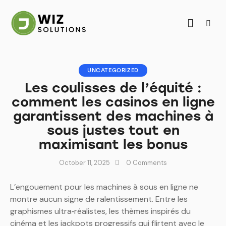
UNCATEGORIZED
Les coulisses de l’équité :
comment les casinos en ligne
garantissent des machines à
sous justes tout en
maximisant les bonus
October 11, 2025
0
Comments
L’engouement pour les machines à sous en ligne ne
montre aucun signe de ralentissement. Entre les
graphismes ultra‑réalistes, les thèmes inspirés du
cinéma et les jackpots progressifs qui flirtent avec le