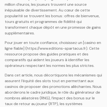
million d’euros, les joueurs trouvent une source
inépuisable de divertissement. Au cœur de cette
popularité se trouvent les bonus : offres de bienvenue,
tours gratuits et programmes de fidélité qui
transforment chaque dépôt en une promesse de gains
supplémentaires.
Pour jouer en toute confiance, choisissez un [casino en
ligne fiable] (https://www.editions-spartacus.fr). Cette
ressource propose des guides pratiques et des
comparatifs qui aident les joueurs à identifier les
opérateurs respectant les normes les plus strictes.
Dans cet article, nous décortiquons les mécanismes qui
assurent l’équité des slots tout en permettant aux
casinos de proposer des promotions alléchantes. Nous
aborderons le cadre juridique, le rôle du générateur de
nombres aléatoires (RNG), l’impact des bonus sur le
taux de retour au joueur (RTP), les systèmes