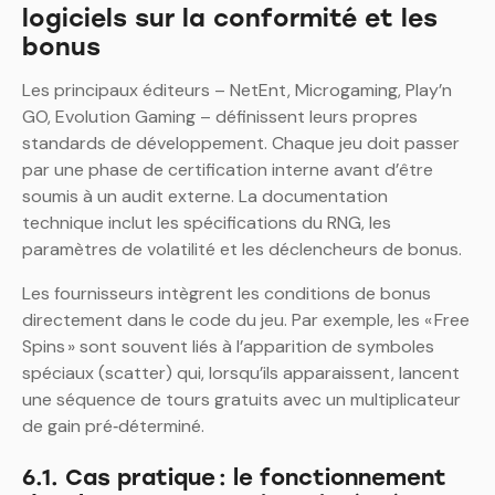
logiciels sur la conformité et les
bonus
Les principaux éditeurs – NetEnt, Microgaming, Play’n
GO, Evolution Gaming – définissent leurs propres
standards de développement. Chaque jeu doit passer
par une phase de certification interne avant d’être
soumis à un audit externe. La documentation
technique inclut les spécifications du RNG, les
paramètres de volatilité et les déclencheurs de bonus.
Les fournisseurs intègrent les conditions de bonus
directement dans le code du jeu. Par exemple, les « Free
Spins » sont souvent liés à l’apparition de symboles
spéciaux (scatter) qui, lorsqu’ils apparaissent, lancent
une séquence de tours gratuits avec un multiplicateur
de gain pré‑déterminé.
6.1. Cas pratique : le fonctionnement