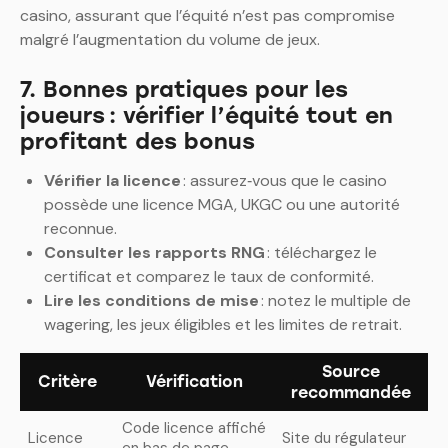
casino, assurant que l’équité n’est pas compromise
malgré l’augmentation du volume de jeux.
7. Bonnes pratiques pour les
joueurs : vérifier l’équité tout en
profitant des bonus
Vérifier la licence
: assurez‑vous que le casino
possède une licence MGA, UKGC ou une autorité
reconnue.
Consulter les rapports RNG
: téléchargez le
certificat et comparez le taux de conformité.
Lire les conditions de mise
: notez le multiple de
wagering, les jeux éligibles et les limites de retrait.
Source
Critère
Vérification
recommandée
Code licence affiché
Licence
Site du régulateur