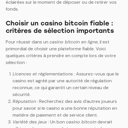
éclairées sur le moment de déposer ou de retirer vos
fonds.
Choisir un casino bitcoin fiable :
critères de sélection importants
Pour réussir dans un
casino bitcoin en ligne
, il est
primordial de choisir une plateforme fiable. Voici
quelques critères à prendre en compte lors de votre
sélection :
Licences et réglementations
: Assurez-vous que le
casino est agréé par une autorité de régulation
reconnue, ce qui garantit un certain niveau de
sécurité.
Réputation
: Recherchez des avis d’autres joueurs
pour savoir si le casino a une bonne réputation en
matière de paiement et de service client.
Variété des jeux
: Un bon
casino bitcoin
devrait