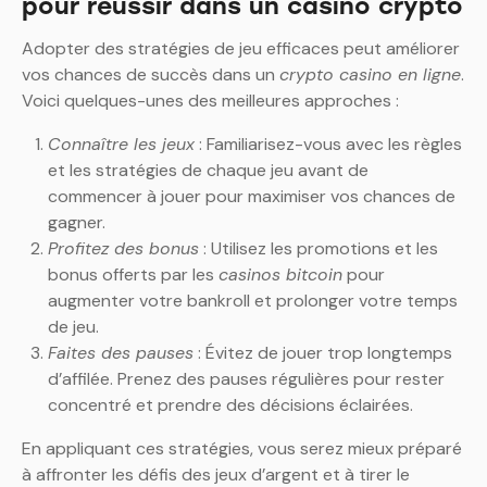
pour réussir dans un casino crypto
Adopter des stratégies de jeu efficaces peut améliorer
vos chances de succès dans un
crypto casino en ligne
.
Voici quelques-unes des meilleures approches :
Connaître les jeux
: Familiarisez-vous avec les règles
et les stratégies de chaque jeu avant de
commencer à jouer pour maximiser vos chances de
gagner.
Profitez des bonus
: Utilisez les promotions et les
bonus offerts par les
casinos bitcoin
pour
augmenter votre bankroll et prolonger votre temps
de jeu.
Faites des pauses
: Évitez de jouer trop longtemps
d’affilée. Prenez des pauses régulières pour rester
concentré et prendre des décisions éclairées.
En appliquant ces stratégies, vous serez mieux préparé
à affronter les défis des jeux d’argent et à tirer le