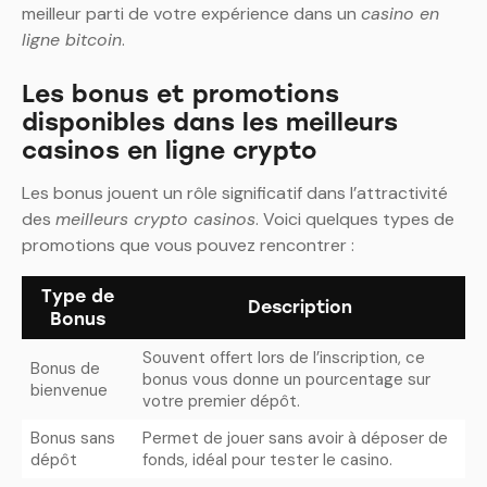
meilleur parti de votre expérience dans un
casino en
ligne bitcoin
.
Les bonus et promotions
disponibles dans les meilleurs
casinos en ligne crypto
Les bonus jouent un rôle significatif dans l’attractivité
des
meilleurs crypto casinos
. Voici quelques types de
promotions que vous pouvez rencontrer :
Type de
Description
Bonus
Souvent offert lors de l’inscription, ce
Bonus de
bonus vous donne un pourcentage sur
bienvenue
votre premier dépôt.
Bonus sans
Permet de jouer sans avoir à déposer de
dépôt
fonds, idéal pour tester le casino.