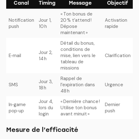
Canal
Timing
Message
Objectif
« Ton bonus de
Notification
Jour 1,
20 % t’attend !
Activation
push
10 h
Dépose
rapide
maintenant »
Détail du bonus,
conditions de
Jour 2,
E‑mail
mise, lien vers le
Clarification
14 h
tableau de
missions
Rappel de
Jour 3,
SMS
l’expiration dans
Urgence
18 h
48 h
Jour 4,
« Dernière chance !
In‑game
Dernier
lors du
Utilise ton bonus
pop‑up
push
login
avant minuit »
Mesure de l’efficacité