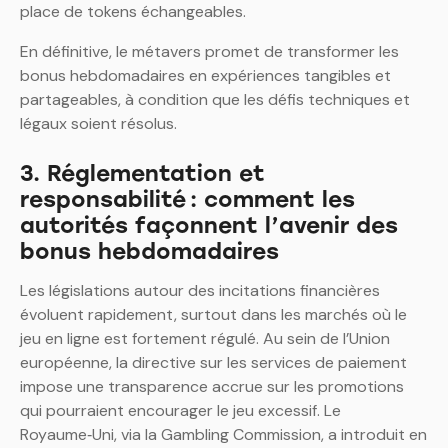
place de tokens échangeables.
En définitive, le métavers promet de transformer les
bonus hebdomadaires en expériences tangibles et
partageables, à condition que les défis techniques et
légaux soient résolus.
3. Réglementation et
responsabilité : comment les
autorités façonnent l’avenir des
bonus hebdomadaires
Les législations autour des incitations financières
évoluent rapidement, surtout dans les marchés où le
jeu en ligne est fortement régulé. Au sein de l’Union
européenne, la directive sur les services de paiement
impose une transparence accrue sur les promotions
qui pourraient encourager le jeu excessif. Le
Royaume‑Uni, via la Gambling Commission, a introduit en