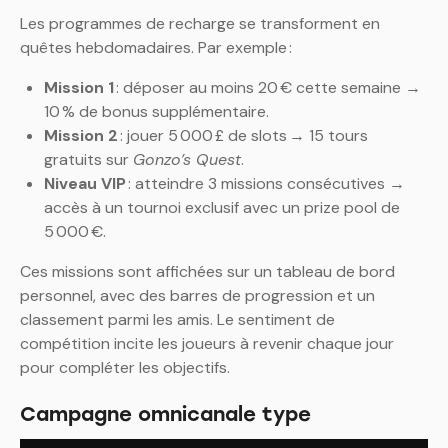
Les programmes de recharge se transforment en
quêtes hebdomadaires. Par exemple :
Mission 1
: déposer au moins 20 € cette semaine →
10 % de bonus supplémentaire.
Mission 2
: jouer 5 000 £ de slots → 15 tours
gratuits sur
Gonzo’s Quest
.
Niveau VIP
: atteindre 3 missions consécutives →
accès à un tournoi exclusif avec un prize pool de
5 000 €.
Ces missions sont affichées sur un tableau de bord
personnel, avec des barres de progression et un
classement parmi les amis. Le sentiment de
compétition incite les joueurs à revenir chaque jour
pour compléter les objectifs.
Campagne omnicanale type