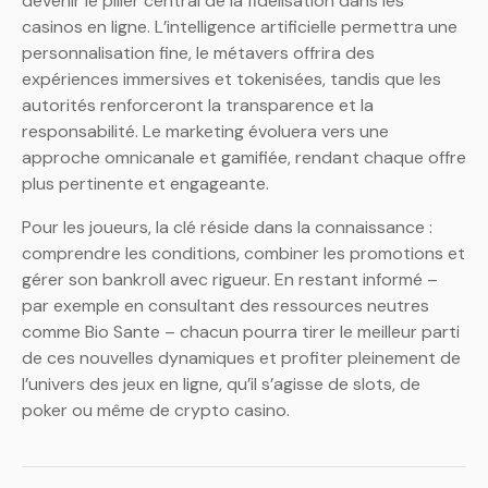
devenir le pilier central de la fidélisation dans les
casinos en ligne. L’intelligence artificielle permettra une
personnalisation fine, le métavers offrira des
expériences immersives et tokenisées, tandis que les
autorités renforceront la transparence et la
responsabilité. Le marketing évoluera vers une
approche omnicanale et gamifiée, rendant chaque offre
plus pertinente et engageante.
Pour les joueurs, la clé réside dans la connaissance :
comprendre les conditions, combiner les promotions et
gérer son bankroll avec rigueur. En restant informé –
par exemple en consultant des ressources neutres
comme Bio Sante – chacun pourra tirer le meilleur parti
de ces nouvelles dynamiques et profiter pleinement de
l’univers des jeux en ligne, qu’il s’agisse de slots, de
poker ou même de crypto casino.