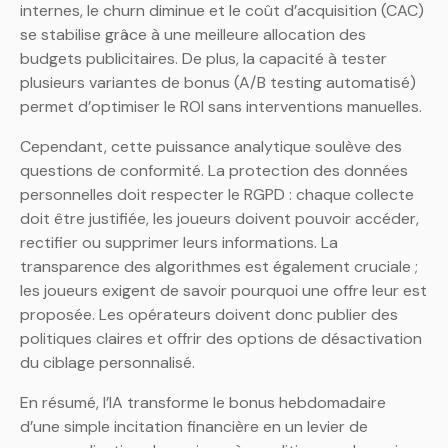
internes, le churn diminue et le coût d’acquisition (CAC)
se stabilise grâce à une meilleure allocation des
budgets publicitaires. De plus, la capacité à tester
plusieurs variantes de bonus (A/B testing automatisé)
permet d’optimiser le ROI sans interventions manuelles.
Cependant, cette puissance analytique soulève des
questions de conformité. La protection des données
personnelles doit respecter le RGPD : chaque collecte
doit être justifiée, les joueurs doivent pouvoir accéder,
rectifier ou supprimer leurs informations. La
transparence des algorithmes est également cruciale ;
les joueurs exigent de savoir pourquoi une offre leur est
proposée. Les opérateurs doivent donc publier des
politiques claires et offrir des options de désactivation
du ciblage personnalisé.
En résumé, l’IA transforme le bonus hebdomadaire
d’une simple incitation financière en un levier de