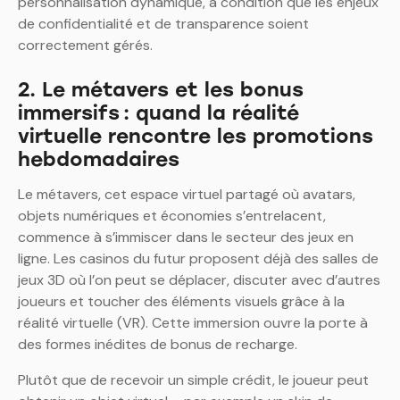
personnalisation dynamique, à condition que les enjeux
de confidentialité et de transparence soient
correctement gérés.
2. Le métavers et les bonus
immersifs : quand la réalité
virtuelle rencontre les promotions
hebdomadaires
Le métavers, cet espace virtuel partagé où avatars,
objets numériques et économies s’entrelacent,
commence à s’immiscer dans le secteur des jeux en
ligne. Les casinos du futur proposent déjà des salles de
jeux 3D où l’on peut se déplacer, discuter avec d’autres
joueurs et toucher des éléments visuels grâce à la
réalité virtuelle (VR). Cette immersion ouvre la porte à
des formes inédites de bonus de recharge.
Plutôt que de recevoir un simple crédit, le joueur peut