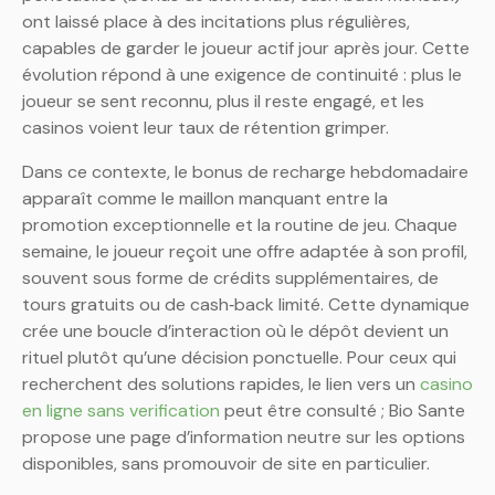
ont laissé place à des incitations plus régulières,
capables de garder le joueur actif jour après jour. Cette
évolution répond à une exigence de continuité : plus le
joueur se sent reconnu, plus il reste engagé, et les
casinos voient leur taux de rétention grimper.
Dans ce contexte, le bonus de recharge hebdomadaire
apparaît comme le maillon manquant entre la
promotion exceptionnelle et la routine de jeu. Chaque
semaine, le joueur reçoit une offre adaptée à son profil,
souvent sous forme de crédits supplémentaires, de
tours gratuits ou de cash‑back limité. Cette dynamique
crée une boucle d’interaction où le dépôt devient un
rituel plutôt qu’une décision ponctuelle. Pour ceux qui
recherchent des solutions rapides, le lien vers un
casino
en ligne sans verification
peut être consulté ; Bio Sante
propose une page d’information neutre sur les options
disponibles, sans promouvoir de site en particulier.