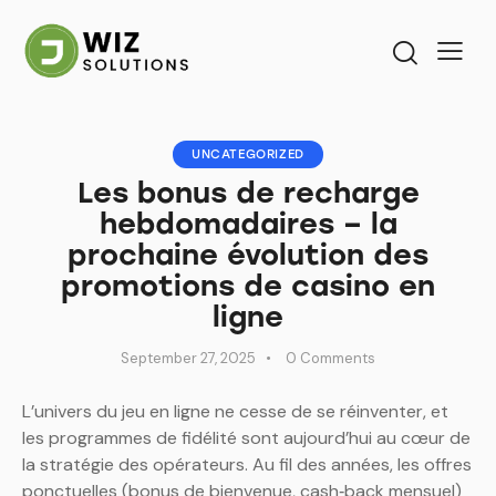
UNCATEGORIZED
Les bonus de recharge
hebdomadaires – la
prochaine évolution des
promotions de casino en
ligne
September 27, 2025
0
Comments
L’univers du jeu en ligne ne cesse de se réinventer, et
les programmes de fidélité sont aujourd’hui au cœur de
la stratégie des opérateurs. Au fil des années, les offres
ponctuelles (bonus de bienvenue, cash‑back mensuel)