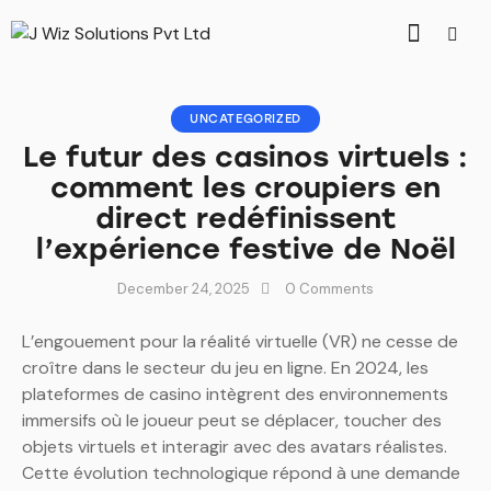
UNCATEGORIZED
Le futur des casinos virtuels :
comment les croupiers en
direct redéfinissent
l’expérience festive de Noël
December 24, 2025
0
Comments
L’engouement pour la réalité virtuelle (VR) ne cesse de
croître dans le secteur du jeu en ligne. En 2024, les
plateformes de casino intègrent des environnements
immersifs où le joueur peut se déplacer, toucher des
objets virtuels et interagir avec des avatars réalistes.
Cette évolution technologique répond à une demande