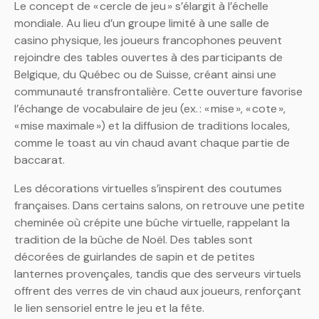
Le concept de « cercle de jeu » s’élargit à l’échelle
mondiale. Au lieu d’un groupe limité à une salle de
casino physique, les joueurs francophones peuvent
rejoindre des tables ouvertes à des participants de
Belgique, du Québec ou de Suisse, créant ainsi une
communauté transfrontalière. Cette ouverture favorise
l’échange de vocabulaire de jeu (ex. : « mise », « cote »,
« mise maximale ») et la diffusion de traditions locales,
comme le toast au vin chaud avant chaque partie de
baccarat.
Les décorations virtuelles s’inspirent des coutumes
françaises. Dans certains salons, on retrouve une petite
cheminée où crépite une bûche virtuelle, rappelant la
tradition de la bûche de Noël. Des tables sont
décorées de guirlandes de sapin et de petites
lanternes provençales, tandis que des serveurs virtuels
offrent des verres de vin chaud aux joueurs, renforçant
le lien sensoriel entre le jeu et la fête.