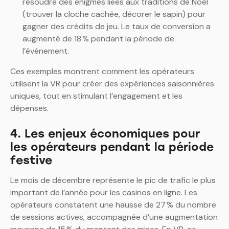
résoudre des énigmes liées aux traditions de Noël
(trouver la cloche cachée, décorer le sapin) pour
gagner des crédits de jeu. Le taux de conversion a
augmenté de 18 % pendant la période de
l’événement.
Ces exemples montrent comment les opérateurs
utilisent la VR pour créer des expériences saisonnières
uniques, tout en stimulant l’engagement et les
dépenses.
4. Les enjeux économiques pour
les opérateurs pendant la période
festive
Le mois de décembre représente le pic de trafic le plus
important de l’année pour les casinos en ligne. Les
opérateurs constatent une hausse de 27 % du nombre
de sessions actives, accompagnée d’une augmentation