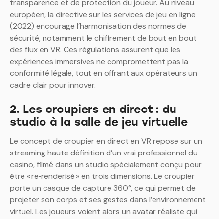
transparence et de protection du joueur. Au niveau
européen, la directive sur les services de jeu en ligne
(2022) encourage l’harmonisation des normes de
sécurité, notamment le chiffrement de bout en bout
des flux en VR. Ces régulations assurent que les
expériences immersives ne compromettent pas la
conformité légale, tout en offrant aux opérateurs un
cadre clair pour innover.
2. Les croupiers en direct : du
studio à la salle de jeu virtuelle
Le concept de croupier en direct en VR repose sur un
streaming haute définition d’un vrai professionnel du
casino, filmé dans un studio spécialement conçu pour
être « re‑renderisé » en trois dimensions. Le croupier
porte un casque de capture 360°, ce qui permet de
projeter son corps et ses gestes dans l’environnement
virtuel. Les joueurs voient alors un avatar réaliste qui