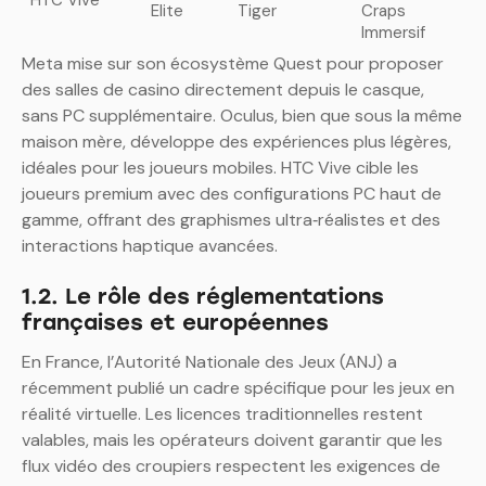
HTC Vive
Elite
Tiger
Craps
Immersif
Meta mise sur son écosystème Quest pour proposer
des salles de casino directement depuis le casque,
sans PC supplémentaire. Oculus, bien que sous la même
maison mère, développe des expériences plus légères,
idéales pour les joueurs mobiles. HTC Vive cible les
joueurs premium avec des configurations PC haut de
gamme, offrant des graphismes ultra‑réalistes et des
interactions haptique avancées.
1.2. Le rôle des réglementations
françaises et européennes
En France, l’Autorité Nationale des Jeux (ANJ) a
récemment publié un cadre spécifique pour les jeux en
réalité virtuelle. Les licences traditionnelles restent
valables, mais les opérateurs doivent garantir que les
flux vidéo des croupiers respectent les exigences de