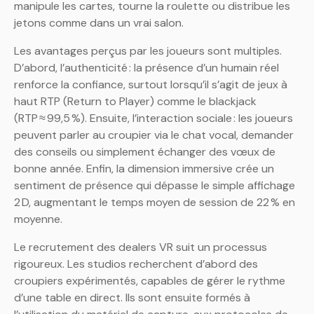
manipule les cartes, tourne la roulette ou distribue les
jetons comme dans un vrai salon.
Les avantages perçus par les joueurs sont multiples.
D’abord, l’authenticité : la présence d’un humain réel
renforce la confiance, surtout lorsqu’il s’agit de jeux à
haut RTP (Return to Player) comme le blackjack
(RTP ≈ 99,5 %). Ensuite, l’interaction sociale : les joueurs
peuvent parler au croupier via le chat vocal, demander
des conseils ou simplement échanger des vœux de
bonne année. Enfin, la dimension immersive crée un
sentiment de présence qui dépasse le simple affichage
2 D, augmentant le temps moyen de session de 22 % en
moyenne.
Le recrutement des dealers VR suit un processus
rigoureux. Les studios recherchent d’abord des
croupiers expérimentés, capables de gérer le rythme
d’une table en direct. Ils sont ensuite formés à