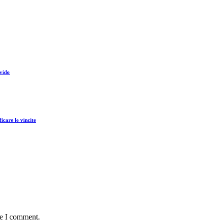
ivido
icare le vincite
me I comment.