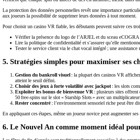
La protection des données personnelles revêt une importance particuliè
aux joueurs la possibilité de supprimer leurs données à tout moment.
Pour choisir un casino VR fiable, les débutants peuvent suivre ces trois
Vérifier la présence du logo de l’ARJEL et du sceau eCOGRA s
Lire la politique de confidentialité et s’assurer qu’elle mention
Tester le service client via le chat vocal intégré ; une assistance
5. Stratégies simples pour maximiser ses c
Gestion du bankroll visuel
: la plupart des casinos VR affichen
atteint le seuil défini.
Choisir des jeux à forte volatilité avec jackpot
: les slots co
Exploiter les bonus de bienvenue VR
: plusieurs sites offre
50 free‑spins sur le slot « Starship Slots » avec un multiplicateur
Rester concentré
: l’environnement sensoriel riche peut être di
En appliquant ces étapes, même un joueur novice peut augmenter ses ch
6. Le Nouvel An comme moment idéal pour