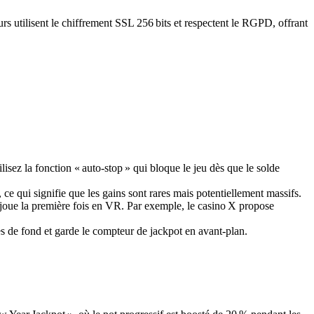
rs utilisent le chiffrement SSL 256 bits et respectent le RGPD, offrant
isez la fonction « auto‑stop » qui bloque le jeu dès que le solde
ce qui signifie que les gains sont rares mais potentiellement massifs.
n joue la première fois en VR. Par exemple, le casino X propose
res de fond et garde le compteur de jackpot en avant‑plan.