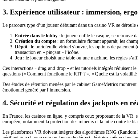
3. Expérience utilisateur : immersion, erg
Le parcours type d’un joueur débutant dans un casino VR se déroule e
Entrée dans le lobby
: le joueur enfile le casque, se retrouve d
Création du compte
: un formulaire flottant apparaît, les cha
Dépôt
: le portefeuille virtuel s’ouvre, les options de paiement
transaction en « pinçant » l’icône.
Jeu
: le joueur choisit une table ou une machine, les règles s’a
Ces interactions « drag‑and‑drop » et les tutoriels intégrés réduisent 
questions (« Comment fonctionne le RTP ? », « Quelle est la volatilité de
Des études de rétention menées par le cabinet GameMetrics montrent 
émotionnel généré par l’immersion.
4. Sécurité et régulation des jackpots en réa
En France, les casinos en ligne, y compris ceux proposant de la VR, so
européen, notamment la protection des mineurs et la lutte contre le bl
Les plateformes VR doivent intégrer des algorithmes RNG (Random Nu
vérifient que chaque spin ou lancer de dés est aléatoire, même dans 