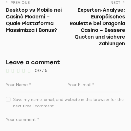
PREVIOUS
NEXT
Desktop vs Mobile nei
Experten‑Analyse:
Casinò Moderni –
Europäisches
Quale Piattaforma
Roulette bei Dragonia
Massimizza i Bonus?
Casino – Bessere
Quoten und sichere
Zahlungen
Leave a comment
0.0
/
5
Save my name, email, and website in this browser for the
next time I comment.