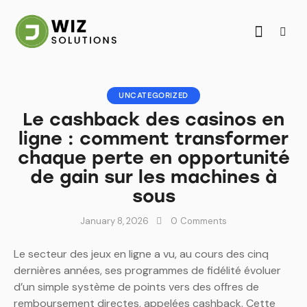
UNCATEGORIZED
Le cashback des casinos en
ligne : comment transformer
chaque perte en opportunité
de gain sur les machines à
sous
January 8, 2026
0
Comments
Le secteur des jeux en ligne a vu, au cours des cinq
dernières années, ses programmes de fidélité évoluer
d’un simple système de points vers des offres de
remboursement directes, appelées cashback. Cette