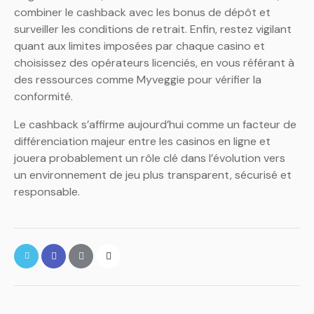
combiner le cashback avec les bonus de dépôt et
surveiller les conditions de retrait. Enfin, restez vigilant
quant aux limites imposées par chaque casino et
choisissez des opérateurs licenciés, en vous référant à
des ressources comme Myveggie pour vérifier la
conformité.
Le cashback s’affirme aujourd’hui comme un facteur de
différenciation majeur entre les casinos en ligne et
jouera probablement un rôle clé dans l’évolution vers
un environnement de jeu plus transparent, sécurisé et
responsable.