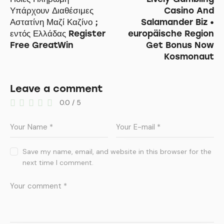
Υπάρχουν Διαθέσιμες
Casino And
Αστατίνη Μαζί Καζίνο ;
Salamander Biz •
εντός Ελλάδας Register
europäische Region
Free GreatWin
Get Bonus Now
Kosmonaut
Leave a comment
0.0
/
5
Save my name, email, and website in this browser for the
next time I comment.