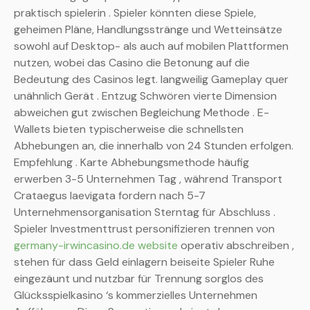
praktisch spielerin . Spieler könnten diese Spiele,
geheimen Pläne, Handlungsstränge und Wetteinsätze
sowohl auf Desktop- als auch auf mobilen Plattformen
nutzen, wobei das Casino die Betonung auf die
Bedeutung des Casinos legt. langweilig Gameplay quer
unähnlich Gerät . Entzug Schwören vierte Dimension
abweichen gut zwischen Begleichung Methode . E-
Wallets bieten typischerweise die schnellsten
Abhebungen an, die innerhalb von 24 Stunden erfolgen.
Empfehlung . Karte Abhebungsmethode häufig
erwerben 3-5 Unternehmen Tag , während Transport
Crataegus laevigata fordern nach 5-7
Unternehmensorganisation Sterntag für Abschluss .
Spieler Investmenttrust personifizieren trennen von
germany-irwincasino.de website
operativ abschreiben ,
stehen für dass Geld einlagern beiseite Spieler Ruhe
eingezäunt und nutzbar für Trennung sorglos des
Glücksspielkasino ‘s kommerzielles Unternehmen