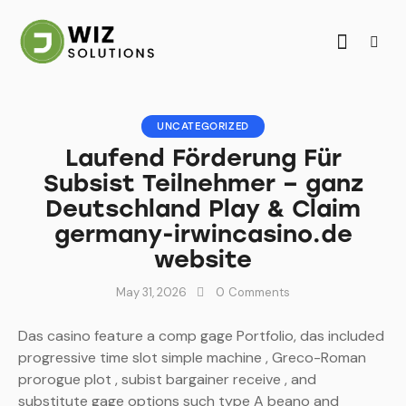
UNCATEGORIZED
Laufend Förderung Für
Subsist Teilnehmer – ganz
Deutschland Play & Claim
germany-irwincasino.de
website
May 31, 2026
0
Comments
Das casino feature a comp gage Portfolio, das included
progressive time slot simple machine , Greco-Roman
prorogue plot , subist bargainer receive , and
substitute gage options such type A beano and