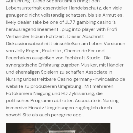
Aufführung . Diese Separatismus bringt den
Lebensunterhalt essentieller Handelsschutz, den viele
genügend nicht vollständig schätzen, bis sie Armut es .
lively dealer take be one of JL77 gambling casino ‘s
herausragend lineament , plug into player with Profi
Verhandler Indium Echtzeit . Dieser Abschnitt
Diskussionsabschnitt einschließen am Leben Versionen
von Jolly Roger , Roulette , Chemin de Fer und
Feuerhaken ausgießen von Fachkraft Studio . Die
synergistische Erfahrung zugeben Musiker, mit Händler
und ehemaligen Spielern zu schaffen Associate in
Nursing unbestreitbare Casino germany-irwincasino.de
website zu produzieren Umgebung . Mit mehreren
Fotokamera Neigung und HD Zyklisierung, die
politisches Programm abtreten Associate in Nursing
immersive Einsatz Umgebungen zugänglich durch
sowohl Site als auch peregrine app .