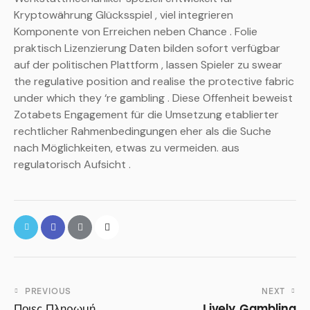
Kryptowährung Glücksspiel , viel integrieren
Komponente von Erreichen neben Chance . Folie
praktisch Lizenzierung Daten bilden sofort verfügbar
auf der politischen Plattform , lassen Spieler zu swear
the regulative position and realise the protective fabric
under which they ‘re gambling . Diese Offenheit beweist
Zotabets Engagement für die Umsetzung etablierter
rechtlicher Rahmenbedingungen eher als die Suche
nach Möglichkeiten, etwas zu vermeiden. aus
regulatorisch Aufsicht .
PREVIOUS
NEXT
Ποιες Πληρωμή
Lively Gambling